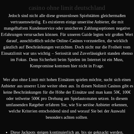
casino ohne limit deutschland
Jedoch sind nicht alle diese grenzenlosen Spielstätten gleichermaßen
vertrauenswürdig. Es existieren einige unseriöse Anbieter, die mit
mangelhaftem Kundenservice oder unsicheren Zahlungsoptionen negative
Erfahrungen verursachen können. Für unseren Guide legten wir großen Wert
darauf, ausschließlich solche Online-Casinos vorzustellen, die wirklich
gänzlich auf Beschränkungen verzichten. Doch nicht nur die Freiheit vom
Einsatzlimit war uns wichtig – Seriosität und Zuverlässigkeit standen ebenso
im Fokus. Denn Sicherheit beim Spielen im Internet ist ein Muss,
Kompromisse kommen hier nicht in Frage.
Wer also ohne Limit mit hohen Einsätzen spielen möchte, sucht sich einen
Anbieter aus unserer Liste weiter oben aus. In diesen Nolimit Casinos gibt es
keine Beschränkungen für die Höhe der Einsätze und man kann 50€, 100€
oder teilweise 500€ pro Drehung am Spielautomaten setzen. In diesem
umfassenden Ratgeber erfahren Sie, wie Sie seriöse Anbieter erkennen,
welche Kriterien entscheidend sind und worauf Sie bei der Auswahl
besonders achten sollten.
Diese Jackpots steigen kontinuierlich an, bis sie geknackt werden,