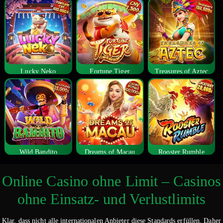
Lucky Neko
Fortune Tiger
Treasures of Aztec
Wild Bandito
Dreams of Macau
Rooster Rumble
Online Casino ohne Limit – Casinos
ohne Einsatz‑ und Verlustlimits
Klar, dass nicht alle internationalen Anbieter diese Standards erfüllen. Daher