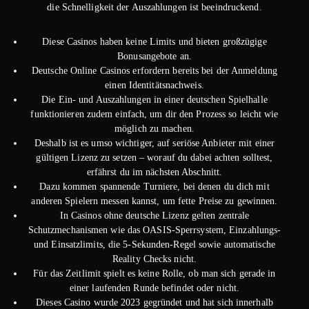
die Schnelligkeit der Auszahlungen ist beeindruckend.
Diese Casinos haben keine Limits und bieten großzügige
Bonusangebote an.
Deutsche Online Casinos erfordern bereits bei der Anmeldung
einen Identitätsnachweis.
Die Ein- und Auszahlungen in einer deutschen Spielhalle
funktionieren zudem einfach, um dir den Prozess so leicht wie
möglich zu machen.
Deshalb ist es umso wichtiger, auf seriöse Anbieter mit einer
gültigen Lizenz zu setzen – worauf du dabei achten solltest,
erfährst du im nächsten Abschnitt.
Dazu kommen spannende Turniere, bei denen du dich mit
anderen Spielern messen kannst, um fette Preise zu gewinnen.
In Casinos ohne deutsche Lizenz gelten zentrale
Schutzmechanismen wie das OASIS-Sperrsystem, Einzahlungs-
und Einsatzlimits, die 5-Sekunden-Regel sowie automatische
Reality Checks nicht.
Für das Zeitlimit spielt es keine Rolle, ob man sich gerade in
einer laufenden Runde befindet oder nicht.
Dieses Casino wurde 2023 gegründet und hat sich innerhalb