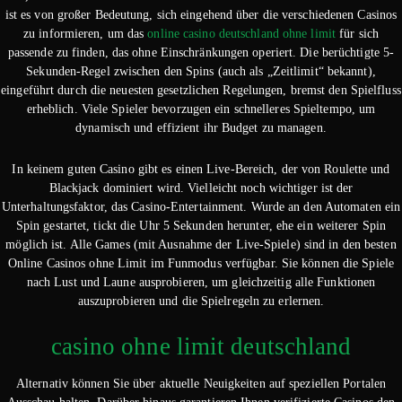
ist es von großer Bedeutung, sich eingehend über die verschiedenen Casinos
zu informieren, um das
online casino deutschland ohne limit
für sich
passende zu finden, das ohne Einschränkungen operiert. Die berüchtigte 5-
Sekunden-Regel zwischen den Spins (auch als „Zeitlimit“ bekannt),
eingeführt durch die neuesten gesetzlichen Regelungen, bremst den Spielfluss
erheblich. Viele Spieler bevorzugen ein schnelleres Spieltempo, um
dynamisch und effizient ihr Budget zu managen.
In keinem guten Casino gibt es einen Live-Bereich, der von Roulette und
Blackjack dominiert wird. Vielleicht noch wichtiger ist der
Unterhaltungsfaktor, das Casino-Entertainment. Wurde an den Automaten ein
Spin gestartet, tickt die Uhr 5 Sekunden herunter, ehe ein weiterer Spin
möglich ist. Alle Games (mit Ausnahme der Live-Spiele) sind in den besten
Online Casinos ohne Limit im Funmodus verfügbar. Sie können die Spiele
nach Lust und Laune ausprobieren, um gleichzeitig alle Funktionen
auszuprobieren und die Spielregeln zu erlernen.
casino ohne limit deutschland
Alternativ können Sie über aktuelle Neuigkeiten auf speziellen Portalen