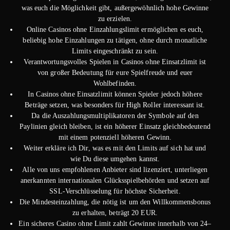
was euch die Möglichkeit gibt, außergewöhnlich hohe Gewinne
zu erzielen.
Online Casinos ohne Einzahlungslimit ermöglichen es euch,
beliebig hohe Einzahlungen zu tätigen, ohne durch monatliche
Limits eingeschränkt zu sein.
Verantwortungsvolles Spielen in Casinos ohne Einsatzlimit ist
von großer Bedeutung für eure Spielfreude und euer
Wohlbefinden.
In Casinos ohne Einsatzlimit können Spieler jedoch höhere
Beträge setzen, was besonders für High Roller interessant ist.
Da die Auszahlungsmultiplikatoren der Symbole auf den
Paylinien gleich bleiben, ist ein höherer Einsatz gleichbedeutend
mit einem potenziell höheren Gewinn.
Weiter erkläre ich Dir, was es mit den Limits auf sich hat und
wie Du diese umgehen kannst.
Alle von uns empfohlenen Anbieter sind lizenziert, unterliegen
anerkannten internationalen Glücksspielbehörden und setzen auf
SSL-Verschlüsselung für höchste Sicherheit.
Die Mindesteinzahlung, die nötig ist um den Willkommensbonus
zu erhalten, beträgt 20 EUR.
Ein sicheres Casino ohne Limit zahlt Gewinne innerhalb von 24–