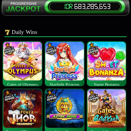
Daily Wins
Gates of Olympus
Starlight Princess
Sweet Bonanza