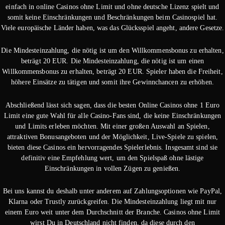
einfach in online Casinos ohne Limit und ohne deutsche Lizenz spielt und
somit keine Einschränkungen und Beschränkungen beim Casinospiel hat.
Viele europäische Länder haben, was das Glücksspiel angeht, andere Gesetze.
Die Mindesteinzahlung, die nötig ist um den Willkommensbonus zu erhalten,
beträgt 20 EUR. Die Mindesteinzahlung, die nötig ist um einen
Willkommensbonus zu erhalten, beträgt 20 EUR. Spieler haben die Freiheit,
höhere Einsätze zu tätigen und somit ihre Gewinnchancen zu erhöhen.
Abschließend lässt sich sagen, dass die besten Online Casinos ohne 1 Euro
Limit eine gute Wahl für alle Casino-Fans sind, die keine Einschränkungen
und Limits erleben möchten. Mit einer großen Auswahl an Spielen,
attraktiven Bonusangeboten und der Möglichkeit, Live-Spiele zu spielen,
bieten diese Casinos ein hervorragendes Spielerlebnis. Insgesamt sind sie
definitiv eine Empfehlung wert, um den Spielspaß ohne lästige
Einschränkungen in vollen Zügen zu genießen.
Bei uns kannst du deshalb unter anderem auf Zahlungsoptionen wie PayPal,
Klarna oder Trustly zurückgreifen. Die Mindesteinzahlung liegt mit nur
einem Euro weit unter dem Durchschnitt der Branche. Casinos ohne Limit
wirst Du in Deutschland nicht finden, da diese durch den