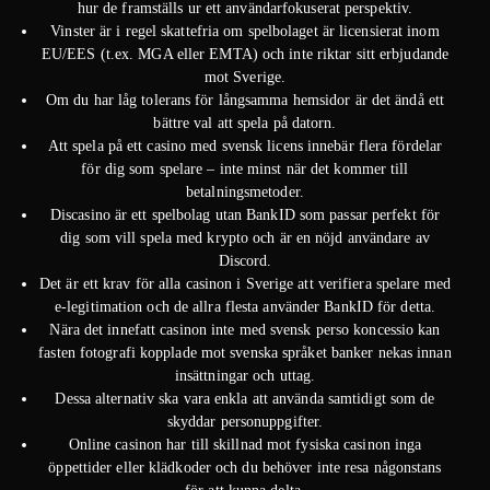
hur de framställs ur ett användarfokuserat perspektiv.
Vinster är i regel skattefria om spelbolaget är licensierat inom
EU/EES (t.ex. MGA eller EMTA) och inte riktar sitt erbjudande
mot Sverige.
Om du har låg tolerans för långsamma hemsidor är det ändå ett
bättre val att spela på datorn.
Att spela på ett casino med svensk licens innebär flera fördelar
för dig som spelare – inte minst när det kommer till
betalningsmetoder.
Discasino är ett spelbolag utan BankID som passar perfekt för
dig som vill spela med krypto och är en nöjd användare av
Discord.
Det är ett krav för alla casinon i Sverige att verifiera spelare med
e-legitimation och de allra flesta använder BankID för detta.
Nära det innefatt casinon inte med svensk perso koncessio kan
fasten fotografi kopplade mot svenska språket banker nekas innan
insättningar och uttag.
Dessa alternativ ska vara enkla att använda samtidigt som de
skyddar personuppgifter.
Online casinon har till skillnad mot fysiska casinon inga
öppettider eller klädkoder och du behöver inte resa någonstans