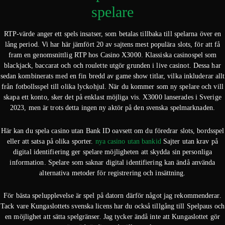
spelare
RTP-värde anger ett spels insatser, som betalas tillbaka till spelarna över en
lång period. Vi har här jämfört 20 av sajtens mest populära slots, för att få
fram en genomsnittlig RTP hos Casino X3000. Klassiska casinospel som
blackjack, baccarat och och roulette utgör grunden i live casinot. Dessa har
sedan kombinerats med en fin bredd av game show titlar, vilka inkluderar allt
från fotbollsspel till olika lyckohjul. När du kommer som ny spelare och vill
skapa ett konto, sker det på enklast möjliga vis. X3000 lanserades i Sverige
2023, men är trots detta ingen ny aktör på den svenska spelmarknaden.
Här kan du spela casino utan Bank ID oavsett om du föredrar slots, bordsspel
eller att satsa på olika sporter.
nya casino utan bankid
Sajter utan krav på
digital identifiering ger spelare möjligheten att skydda sin personliga
information. Spelare som saknar digital identifiering kan ändå använda
alternativa metoder för registrering och insättning.
För bästa spelupplevelse är spel på datorn därför något jag rekommenderar.
Tack vare Kungaslottets svenska licens har du också tillgång till Spelpaus och
en möjlighet att sätta spelgränser. Jag tycker ändå inte att Kungaslottet gör