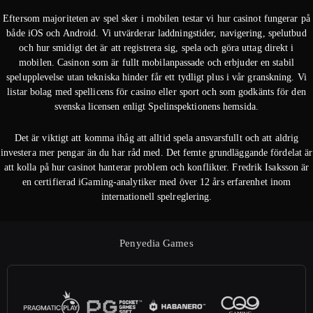
Eftersom majoriteten av spel sker i mobilen testar vi hur casinot fungerar på
både iOS och Android. Vi utvärderar laddningstider, navigering, spelutbud
och hur smidigt det är att registrera sig, spela och göra uttag direkt i
mobilen. Casinon som är fullt mobilanpassade och erbjuder en stabil
spelupplevelse utan tekniska hinder får ett tydligt plus i vår granskning. Vi
listar bolag med spellicens för casino eller sport och som godkänts för den
svenska licensen enligt Spelinspektionens hemsida.
Det är viktigt att komma ihåg att alltid spela ansvarsfullt och att aldrig
investera mer pengar än du har råd med. Det femte grundläggande fördelat är
att kolla på hur casinot hanterar problem och konflikter. Fredrik Isaksson är
en certifierad iGaming-analytiker med över 12 års erfarenhet inom
internationell spelreglering.
Penyedia Games