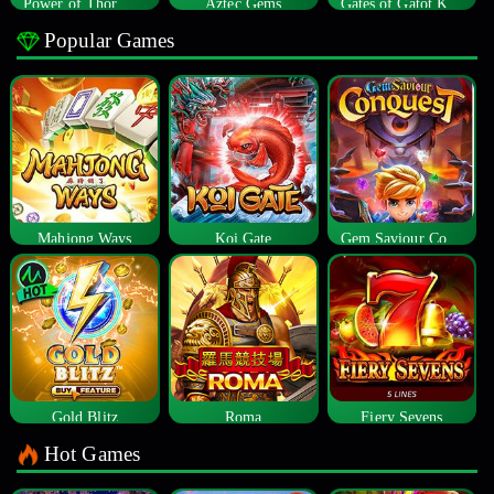
Power of Thor Megaways
Aztec Gems
Gates of Gatot Kaca
Popular Games
Mahjong Ways
Koi Gate
Gem Saviour Conquest
Gold Blitz
Roma
Fiery Sevens
Hot Games