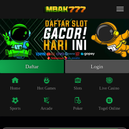
Beranda
Slot Online
Live Casino
Sportsbook
Arcade
Togel Online
Daftar
Login
Poker
Whatsapp
Home
Hot Games
Slots
Live Casino
Telegram
Sports
Arcade
Poker
Togel Online
Livechat