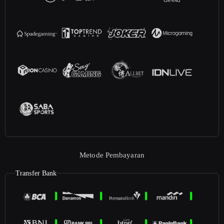
Metode Pembayaran
Transfer Bank