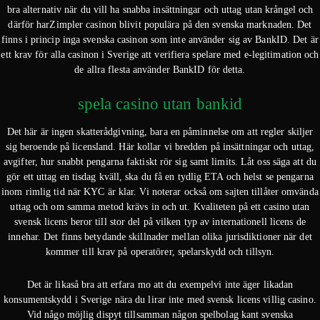
bra alternativ när du vill ha snabba insättningar och uttag utan krångel och
därför harZimpler casinon blivit populära på den svenska marknaden. Det
finns i princip inga svenska casinon som inte använder sig av BankID. Det är
ett krav för alla casinon i Sverige att verifiera spelare med e-legitimation och
de allra flesta använder BankID för detta.
spela casino utan bankid
Det här är ingen skatterådgivning, bara en påminnelse om att regler skiljer
sig beroende på licensland. Här kollar vi bredden på insättningar och uttag,
avgifter, hur snabbt pengarna faktiskt rör sig samt limits. Låt oss säga att du
gör ett uttag en tisdag kväll, ska du få en tydlig ETA och helst se pengarna
inom rimlig tid när KYC är klar. Vi noterar också om sajten tillåter omvända
uttag och om samma metod krävs in och ut. Kvaliteten på ett casino utan
svensk licens beror till stor del på vilken typ av internationell licens de
innehar. Det finns betydande skillnader mellan olika jurisdiktioner när det
kommer till krav på operatörer, spelarskydd och tillsyn.
Det är likaså bra att erfara mo att du exempelvi inte äger likadan
konsumentskydd i Sverige nära du lirar inte med svensk licens villig casino.
Vid någo möjlig dispyt tillsamman någon spelbolag kant svenska