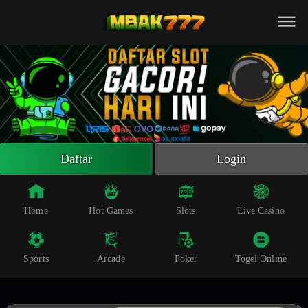
Beranda
Slot Online
Live Casino
Sportsbook
Arcade
Togel Online
Daftar
Login
Poker
Whatsapp
Home
Hot Games
Slots
Live Casino
Telegram
Sports
Arcade
Poker
Togel Online
Livechat