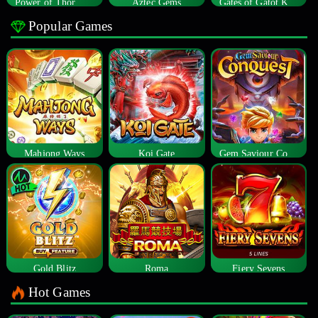
Power of Thor Megaways
Aztec Gems
Gates of Gatot Kaca
Popular Games
Mahjong Ways
Koi Gate
Gem Saviour Conquest
Gold Blitz
Roma
Fiery Sevens
Hot Games