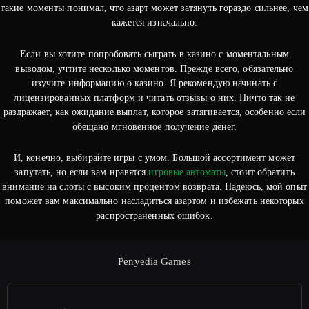
такие моменты понимал, что азарт может затянуть гораздо сильнее, чем
кажется изначально.
Если вы хотите попробовать сыграть в казино с моментальным
выводом, учтите несколько моментов. Прежде всего, обязательно
изучите информацию о казино. Я рекомендую начинать с
лицензированных платформ и читать отзывы о них. Ничто так не
раздражает, как ожидание выплат, которое затягивается, особенно если
обещано мгновенное получение денег.
И, конечно, выбирайте игры с умом. Большой ассортимент может
запутать, но если вам нравятся
игровые автоматы
, стоит обратить
внимание на слоты с высоким процентом возврата. Надеюсь, мой опыт
поможет вам максимально насладиться азартом и избежать некоторых
распространенных ошибок.
Penyedia Games