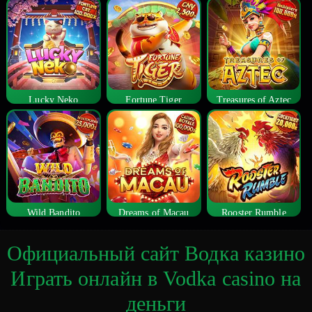
Lucky Neko
Fortune Tiger
Treasures of Aztec
Wild Bandito
Dreams of Macau
Rooster Rumble
Официальный сайт Водка казино
Играть онлайн в Vodka casino на
деньги