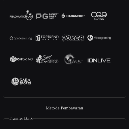
Metode Pembayaran
Transfer Bank