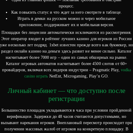
процесс.
Как повысить статус и что ждет за него смотрите в таблице.
Играть в демки на русском можно и через мобильное
приложение, поддерживает их и мобильная версия.
Площадки без лицензии автоматически исключаются из рассмотрения.
Этот оператор входит в рейтинг лучших казино для игроков из России
уже несколько лет подряд. 1xbet известен прежде всего как букмекер, н
раздел онлайн казино на деньги здесь развит не менее сильно. Каталог
насчитывает более 7000 игр – один из самых обширных на рынке.
Каталог игровых автоматов насчитывает более 4500 слотов от 60+
провайдеров, включая всех лидеров индустрии – Pragmatic Play,
vodka
casino играть
NetEnt, Microgaming, Play’n GO.
Личный кабинет — что доступно после
регистрации
Большинство площадок укладываются в часа при условии пройденной
верификации. Задержки до 48 часов считаются допустимыми, но
вызывают нарекания игроков. Внеплановый пересмотр происходит при
получении массовых жалоб от игроков на конкретную площадку. В