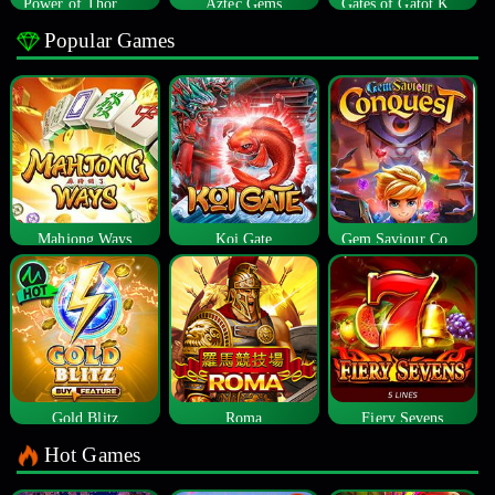
Power of Thor Megaways
Aztec Gems
Gates of Gatot Kaca
Popular Games
Mahjong Ways
Koi Gate
Gem Saviour Conquest
Gold Blitz
Roma
Fiery Sevens
Hot Games