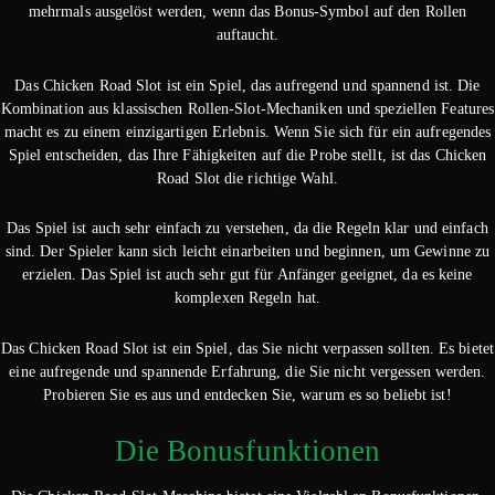
mehrmals ausgelöst werden, wenn das Bonus-Symbol auf den Rollen
auftaucht.
Das Chicken Road Slot ist ein Spiel, das aufregend und spannend ist. Die
Kombination aus klassischen Rollen-Slot-Mechaniken und speziellen Features
macht es zu einem einzigartigen Erlebnis. Wenn Sie sich für ein aufregendes
Spiel entscheiden, das Ihre Fähigkeiten auf die Probe stellt, ist das Chicken
Road Slot die richtige Wahl.
Das Spiel ist auch sehr einfach zu verstehen, da die Regeln klar und einfach
sind. Der Spieler kann sich leicht einarbeiten und beginnen, um Gewinne zu
erzielen. Das Spiel ist auch sehr gut für Anfänger geeignet, da es keine
komplexen Regeln hat.
Das Chicken Road Slot ist ein Spiel, das Sie nicht verpassen sollten. Es bietet
eine aufregende und spannende Erfahrung, die Sie nicht vergessen werden.
Probieren Sie es aus und entdecken Sie, warum es so beliebt ist!
Die Bonusfunktionen