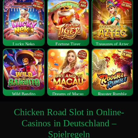
Lucky Neko
Fortune Tiger
Treasures of Aztec
Wild Bandito
Dreams of Macau
Rooster Rumble
Chicken Road Slot in Online-
Casinos in Deutschland –
Spielregeln