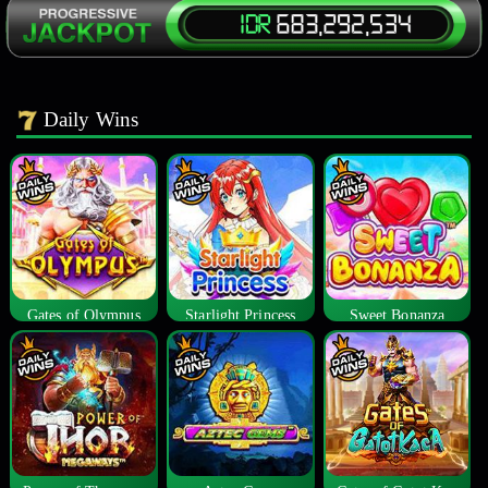
Daily Wins
Gates of Olympus
Starlight Princess
Sweet Bonanza