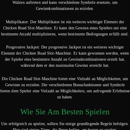
Walzen auftreten und kann verschiedene Symbole ersetzen, um
Gewinnkombinationen zu erzielen.
Multiplikator: Der Multiplikator ist ein weiteres wichtiger Element der
Chicken Road Slot-Maschine. Er kann den Gewinn eines Spielers um eine
bestimmte Anzahl multiplizieren, wenn bestimmte Bedingungen erfüllt sind.
Progressive Jackpot: Der progressive Jackpot ist ein weiteres wichtiger
Element der Chicken Road Slot-Maschine. Er kann gewonnen werden, wenn
der Spieler eine bestimmte Anzahl an Gewinnkombinationen erzielt hat,
während dem er den maximalen Gewinn erreicht hat.
Die Chicken Road Slot-Maschine bietet eine Vielzahl an Möglichkeiten, um
Gewinne zu erzielen. Die verschiedenen Bonusfunktionen und Symbole
bieten dem Spieler eine Vielzahl an Möglichkeiten, um aufregende Erlebnisse
zu haben.
Wie Sie Am Besten Spielen
Um erfolgreich zu spielen, sollten Sie einige grundlegende Regeln befolgen.
Hier sind einige Tipps, die Ihnen helfen, am besten zu spielen: