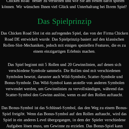
“Chicken Road” besser zu verstehen und wie Sie am besten darin spielen
können. Wir wünschen Ihnen viel Glück und Unterhaltung bei Ihrem Spiel!
Das Spielprinzip
Das Chicken Road Slot ist ein aufregendes Spiel, das von der Firma Chicken
Road DE entwickelt wurde. Das Spielprinzip basiert auf den klassischen
Rollen-Slot-Mechaniken, jedoch mit einigen speziellen Features, die es zu
einem einzigartigen Erlebnis machen.
Das Spiel beginnt mit 5 Rollen und 20 Gewinnlinien, auf denen sich
verschiedene Symbole sammeln. Die Rollen sind mit verschiedenen
Symbolen besetzt, darunter auch Wild-Symbole, Scatter-Symbole und
Bonus-Symbole. Das Wild-Symbol kann anstelle von anderen Symbolen
verwendet werden, um Gewinnlinien zu vervollständigen, während das
Scatter-Symbol den Gewinn auslöst, wenn es auf den Rollen auftaucht.
Das Bonus-Symbol ist das Schlüssel-Symbol, das den Weg zu einem Bonus-
Spiel freigibt. Wenn das Bonus-Symbol auf den Rollen auftaucht, wird das
Spiel in ein anderes Level übergegangen, in dem der Spieler verschiedene
Aufgaben lösen muss, um Gewinne zu erzielen. Das Bonus-Spiel kann