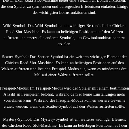
Die Chicken Road Slot-Maschine bietet eine Vielzahl an Bonusfunktionen,
die den Spieler zu spannenden und aufregenden Erlebnissen einladen. Einige
der wichtigsten Bonusfunktionen sind:
Wild-Symbol: Das Wild-Symbol ist ein wichtiger Bestandteil der Chicken
Road Slot-Maschine. Es kann an beliebigen Positionen auf den Walzen
auftreten und ersetzt alle anderen Symbole, um Gewinnkombinationen zu
erzielen.
Scatter-Symbol: Das Scatter-Symbol ist ein weiteres wichtiger Element der
Chicken Road Slot-Maschine. Es kann an beliebigen Positionen auf den
Walzen auftreten und löst den Freispiel-Modus aus, wenn es mindestens drei
Mal auf einer Walze auftreten sollte.
Freespiel-Modus: Im Freispiel-Modus wird der Spieler mit einem bestimmten
Anzahl an Freispielen belohnt, während dem er keine Einstellungen mehr
vornehmen kann. Während des Freispiel-Modus können weitere Gewinne
erzielt werden, wenn das Scatter-Symbol auf den Walzen auftreten sollte.
Mystery-Symbol: Das Mystery-Symbol ist ein weiteres wichtiger Element
der Chicken Road Slot-Maschine. Es kann an beliebigen Positionen auf den