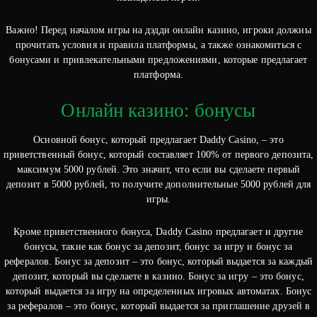
Важно! Перед началом игры на дэдди онлайн казино, игроки должны
прочитать условия и правила платформы, а также ознакомиться с
бонусами и привлекательными предложениями, которые предлагает
платформа.
Онлайн казино: бонусы
Основной бонус, который предлагает Daddy Casino, – это
приветственный бонус, который составляет 100% от первого депозита,
максимум 5000 рублей. Это значит, что если вы сделаете первый
депозит в 5000 рублей, то получите дополнительные 5000 рублей для
игры.
Кроме приветственного бонуса, Daddy Casino предлагает и другие
бонусы, такие как бонус за депозит, бонус за игру и бонус за
рефералов. Бонус за депозит – это бонус, который выдается за каждый
депозит, который вы сделаете в казино. Бонус за игру – это бонус,
который выдается за игру на определенных игровых автоматах. Бонус
за рефералов – это бонус, который выдается за приглашение друзей в