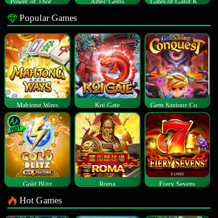
Power of Thor Megaways
Aztec Gems
Gates of Gatot Kaca
Popular Games
Mahjong Ways
Koi Gate
Gem Saviour Conquest
Gold Blitz
Roma
Fiery Sevens
Hot Games