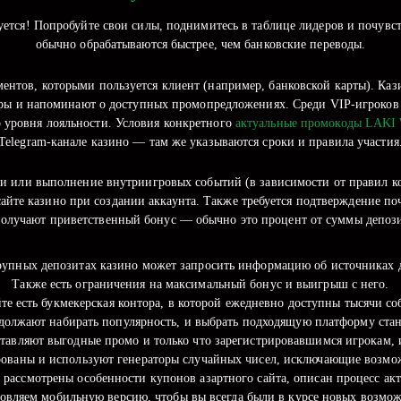
уется! Попробуйте свои силы, поднимитесь в таблице лидеров и почувс
обычно обрабатываются быстрее, чем банковские переводы.
тов, которыми пользуется клиент (например, банковской карты). Каз
ры и напоминают о доступных промопредложениях. Среди VIP-игроков
о уровня лояльности. Условия конкретного
актуальные промокоды LAK
Telegram-канале казино — там же указываются сроки и правила участия
и или выполнение внутриигровых событий (в зависимости от правил к
айте казино при создании аккаунта. Также требуется подтверждение по
получают приветственный бонус — обычно это процент от суммы депоз
упных депозитах казино может запросить информацию об источниках д
Также есть ограничения на максимальный бонус и выигрыш с него.
йте есть букмекерская контора, в которой ежедневно доступны тысячи со
олжают набирать популярность, и выбрать подходящую платформу стан
тавляют выгодные промо и только что зарегистрировавшимся игрокам,
ованы и используют генераторы случайных чисел, исключающие возмо
 рассмотрены особенности купонов азартного сайта, описан процесс ак
овляем мобильную версию, чтобы вы всегда были в курсе новых возмож