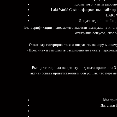
Кроме того, найти рабочи
Laki World Casino официальный сайт пр
LAKI W
Допуск одной ошибки, 
Без верификации невозможно вывести выигрыш, а иногда
отыгрыша бонусов, скоро
Стоит зарегистрироваться и потратить на игру миним
«Профиль» и заполнить расширенную анкету персональ
Вывод тестировал на крипту — деньги пришли за 3 
активировать приветственный бонус. Так что первые э
Мы приг
Да, Лаки 