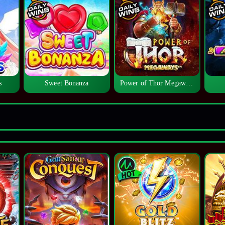
s
Sweet Bonanza
Power of Thor Megaways