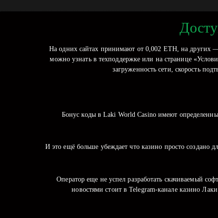
Досту
На одних сайтах принимают от 0,002 ETH, на других —
можно узнать в техподдержке или на странице «Услови
загруженность сети, скорость под
Бонус коды в Laki World Casino имеют определенн
И это ещё больше убеждает что казино просто создано д
Оператор еще не успел разработать скачиваемый со
новостями стоит в Telegram-канале казино Ла