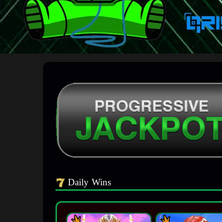
Daily Wins