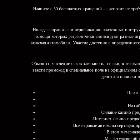
Начните с 50 бесплатных вращений — депозит не треб
Иногда запрашивают верификацию платежных инструмен
помощи которых разработчики анонсируют разные иг
включая автомобили. Участие доступно с определенног
Обычно начисление очков завязано на ставки, выигрыш
ввести промокод в специальное поле на официальном с
депозита новички 
При кр
На са
Онлайн-казино прод
Интернет казино предос
Все игровые автоматы сертифицир
В этом материале
Мы регулярно обн