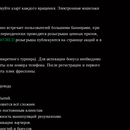
твуйте азарт каждого вращения. Электронные кошельки
ино встречает пользователей большими баннерами, при
 периодически проводятся розыгрыши ценных призов,
I WORLD
розыгрыша публикуются на странице акций и в
.
онкретного турнира). Для активации бонуса необходимо
чты или номера телефона. После регистрации и первого
ита плюс фриспины.
охода.
бытий.
овится всё сложнее.
 и постоянным клиентам.
жность манипуляций результатами.
тивации ваучеров.
ностей и бонусов.