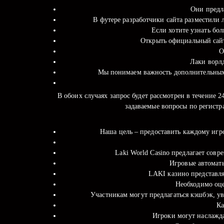
Они предл
В футере разработчики сайта разместил
Если хотите узнать бол
Открыть официальный сайт
О
Лаки ворлд
Мы понимаем важность дополнительных 
В обоих случаях запрос будет рассмотрен в течение 2
задаваемые вопросы по регистр
Наша цель – предоставить каждому игр
Laki World Casino предлагает сов
Игровые автоматы
LAKI казино представля
Необходимо оце
Участникам могут предлагаться кэшбэк, у
Ка
Игроки могут наслажда