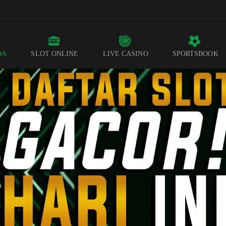
DA
SLOT ONLINE
LIVE CASINO
SPORTSBOOK