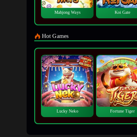
Mahjong Ways
Koi Gate
Hot Games
Lucky Neko
Fortune Tiger