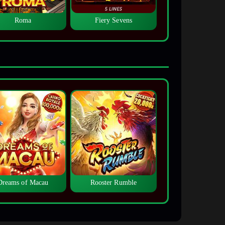
Roma
Fiery Sevens
Dreams of Macau
Rooster Rumble