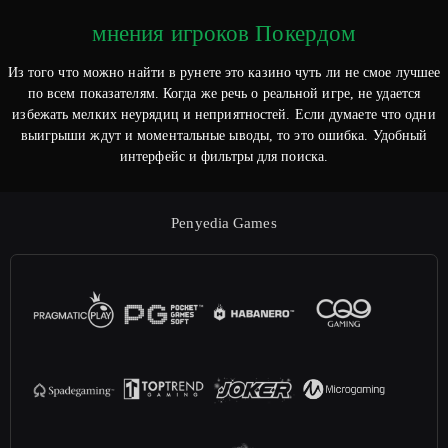
мнения игроков Покердом
Из того что можно найти в рунете это казино чуть ли не смое лучшее
по всем показателям. Когда же речь о реальной игре, не удается
избежать мелких неурядиц и неприятностей. Если думаете что одни
выигрыши ждут и моментальные ыводы, то это ошибка. Удобный
интерфейс и фильтры для поиска.
Penyedia Games