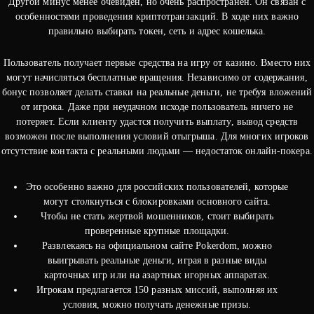
Другой минус менее очевиден, но очень распространен. Он связан с
особенностями проведения криптотранзакций. В ходе них важно
правильно выбирать токен, сеть и адрес кошелька.
Пользователь получает первые средства на игру от казино. Вместо них
могут начисляться бесплатные вращения. Независимо от содержания,
бонус позволяет делать ставки на реальные деньги, не требуя вложений
от игрока. Даже при неудачном исходе пользователь ничего не
потеряет. Если клиенту удастся получить выплату, вывод средств
возможен после выполнения условий отыгрыша. Для многих игроков
отсутствие контакта с реальными людьми — недостаток онлайн-покера.
Это особенно важно для российских пользователей, которые
могут столкнуться с блокировками основного сайта.
Чтобы не стать жертвой мошенников, стоит выбирать
проверенные крупные площадки.
Развлекаясь на официальном сайте Pokerdom, можно
выигрывать реальные деньги, играя в разные виды
карточных игр или на азартных игорных аппаратах.
Игрокам предлагается 150 разных миссий, выполняя их
условия, можно получать денежные призы.