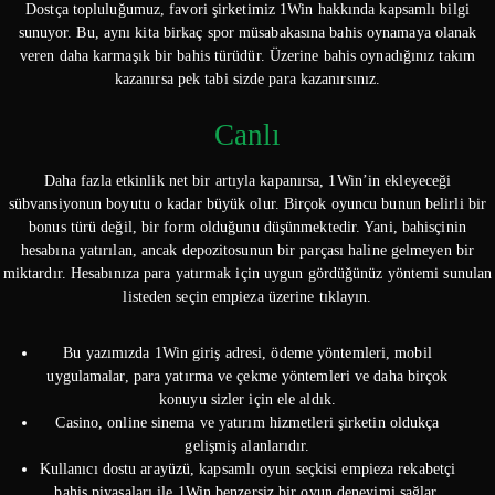
Dostça topluluğumuz, favori şirketimiz 1Win hakkında kapsamlı bilgi
sunuyor. Bu, aynı kita birkaç spor müsabakasına bahis oynamaya olanak
veren daha karmaşık bir bahis türüdür. Üzerine bahis oynadığınız takım
kazanırsa pek tabi sizde para kazanırsınız.
Canlı
Daha fazla etkinlik net bir artıyla kapanırsa, 1Win’in ekleyeceği
sübvansiyonun boyutu o kadar büyük olur. Birçok oyuncu bunun belirli bir
bonus türü değil, bir form olduğunu düşünmektedir. Yani, bahisçinin
hesabına yatırılan, ancak depozitosunun bir parçası haline gelmeyen bir
miktardır. Hesabınıza para yatırmak için uygun gördüğünüz yöntemi sunulan
listeden seçin empieza üzerine tıklayın.
Bu yazımızda 1Win giriş adresi, ödeme yöntemleri, mobil
uygulamalar, para yatırma ve çekme yöntemleri ve daha birçok
konuyu sizler için ele aldık.
Casino, online sinema ve yatırım hizmetleri şirketin oldukça
gelişmiş alanlarıdır.
Kullanıcı dostu arayüzü, kapsamlı oyun seçkisi empieza rekabetçi
bahis piyasaları ile 1Win benzersiz bir oyun deneyimi sağlar.