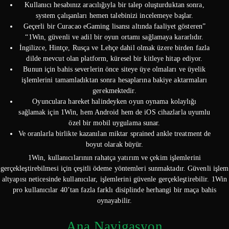
Kullanıcı hesabınız aracılığıyla bir talep oluşturduktan sonra,
system çalışanları hemen talebinizi incelemeye başlar.
Geçerli bir Curacao eGaming lisansı altında faaliyet gösteren”
“1Win, güvenli ve adil bir oyun ortamı sağlamaya kararlıdır.
İngilizce, Hintçe, Rusça ve Lehçe dahil olmak üzere birden fazla
dilde mevcut olan platform, küresel bir kitleye hitap ediyor.
Bunun için bahis severlerin önce siteye üye olmaları ve üyelik
işlemlerini tamamladıktan sonra hesaplarına bakiye aktarmaları
gerekmektedir.
Oyunculara hareket halindeyken oyun oynama kolaylığı
sağlamak için 1Win, hem Android hem de iOS cihazlarla uyumlu
özel bir mobil uygulama sunar.
Ve oranlarla birlikte kazanılan miktar sprained ankle treatment de
boyut olarak büyür.
1Win, kullanıcılarının rahatça yatırım ve çekim işlemlerini
gerçekleştirebilmesi için çeşitli ödeme yöntemleri sunmaktadır. Güvenli işlem
altyapısı neticesinde kullanıcılar, işlemlerini güvenle gerçekleştirebilir. 1Win
pro kullanıcılar 40’tan fazla farklı disiplinde herhangi bir maça bahis
oynayabilir.
Ana Navigasyon