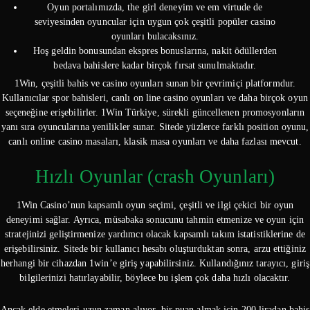
Oyun portalımızda, the girl deneyim ve em virtude de
seviyesinden oyuncular için uygun çok çeşitli popüler casino
oyunları bulacaksınız.
Hoş geldin bonusundan ekspres bonuslarına, nakit ödüllerden
bedava bahislere kadar birçok fırsat sunulmaktadır.
1Win, çeşitli bahis ve casino oyunları sunan bir çevrimiçi platformdur.
Kullanıcılar spor bahisleri, canlı on line casino oyunları ve daha birçok oyun
seçeneğine erişebilirler. 1Win Türkiye, sürekli güncellenen promosyonların
yanı sıra oyuncularına yenilikler sunar. Sitede yüzlerce farklı position oyunu,
canlı online casino masaları, klasik masa oyunları ve daha fazlası mevcut.
Hızlı Oyunlar (crash Oyunları)
1Win Casino’nun kapsamlı oyun seçimi, çeşitli ve ilgi çekici bir oyun
deneyimi sağlar. Ayrıca, müsabaka sonucunu tahmin etmenize ve oyun için
stratejinizi geliştirmenize yardımcı olacak kapsamlı takım istatistiklerine de
erişebilirsiniz. Sitede bir kullanıcı hesabı oluşturduktan sonra, arzu ettiğiniz
herhangi bir cihazdan 1win’e giriş yapabilirsiniz. Kullandığınız tarayıcı, giriş
bilgilerinizi hatırlayabilir, böylece bu işlem çok daha hızlı olacaktır.
Ancak elde etmeleri uzun zaman alıyor, bir puan almak için 200 liradan bahis