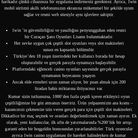
harikadır çünkü cihazınıza bir uygulama indirmeniz gerekmez. Ayrıca, 1win
mobil sürümü akıllı telefonunuzun ekranına mükemmel bir şekilde uyum
sağlar ve resmi web sitesiyle aynı işlevlere sahiptir.
1win ’in güvenilirliğini ve yasallığını penyungguhan eden resmi
bir Curaçao Şans Oyunları Lisansı bulunmaktadır.
Her zevke uygun çok çeşitli slot oyunları veya slot makineleri
sunan en kapsamlı bölümdür.
Türkiye’den 18 yaşın üzerindeki her kullanıcı burada bir hesap
oluşturabilir ve gerçek parayla oynamaya başlayabilir.
Platformdaki eğlenceli casino oyunları sayesinde gerçek parayla
oynamanın heyecanını yaşayın.
Ancak elde etmeleri uzun zaman alıyor, bir puan almak için 200
liradan bahis miktarına ihtiyacınız var.
Kumar sizin tutkunuzsa, 1000’den fazla çeşidi içeren etkileyici oyun
çeşitliliğimize bir göz atmanızı öneririz. Ürün yelpazemizin ana kısmı –
kazancınızı çekmenize izin veren gerçek para için çeşitli slot makineleri.
Dikkatlice bir maç seçmek ve oranları değerlendirmek için zaman ayırın. Ek
olarak, yeni kullanıcılar, ilk afin de yatırmalarında %200’lük bir artışı
garanti eden bir hoşgeldin bonusundan yararlanabilirler. Türk oyuncular
ayrıca 1win casino uygulaması ile hareket halindeyken de kumar