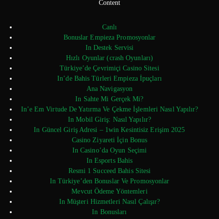
Content
Canlı
Bonuslar Empieza Promosyonlar
In Destek Servisi
Hızlı Oyunlar (crash Oyunları)
Türkiye’de Çevrimiçi Casino Sitesi
In’de Bahis Türleri Empieza İpuçları
Ana Navigasyon
In Sahte Mi Gerçek Mi?
In’e Em Virtude De Yatırma Ve Çekme İşlemleri Nasıl Yapılır?
In Mobil Giriş: Nasıl Yapılır?
In Güncel Giriş Adresi – 1win Kesintisiz Erişim 2025
Casino Ziyareti İçin Bonus
In Casino’da Oyun Seçimi
In Esports Bahis
Resmi 1 Succeed Bahis Sitesi
In Türkiye’den Bonuslar Ve Promosyonlar
Mevcut Ödeme Yöntemleri
In Müşteri Hizmetleri Nasıl Çalışır?
In Bonusları