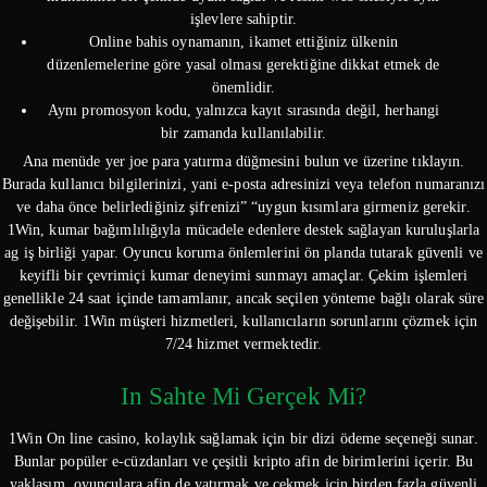
işlevlere sahiptir.
Online bahis oynamanın, ikamet ettiğiniz ülkenin
düzenlemelerine göre yasal olması gerektiğine dikkat etmek de
önemlidir.
Aynı promosyon kodu, yalnızca kayıt sırasında değil, herhangi
bir zamanda kullanılabilir.
Ana menüde yer joe para yatırma düğmesini bulun ve üzerine tıklayın.
Burada kullanıcı bilgilerinizi, yani e-posta adresinizi veya telefon numaranızı
ve daha önce belirlediğiniz şifrenizi” “uygun kısımlara girmeniz gerekir.
1Win, kumar bağımlılığıyla mücadele edenlere destek sağlayan kuruluşlarla
ag iş birliği yapar. Oyuncu koruma önlemlerini ön planda tutarak güvenli ve
keyifli bir çevrimiçi kumar deneyimi sunmayı amaçlar. Çekim işlemleri
genellikle 24 saat içinde tamamlanır, ancak seçilen yönteme bağlı olarak süre
değişebilir. 1Win müşteri hizmetleri, kullanıcıların sorunlarını çözmek için
7/24 hizmet vermektedir.
In Sahte Mi Gerçek Mi?
1Win On line casino, kolaylık sağlamak için bir dizi ödeme seçeneği sunar.
Bunlar popüler e-cüzdanları ve çeşitli kripto afin de birimlerini içerir. Bu
yaklaşım, oyunculara afin de yatırmak ve çekmek için birden fazla güvenli