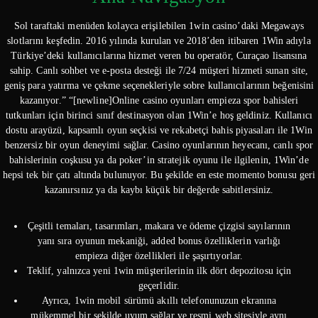
Sol taraftaki menüden kolayca erişilebilen 1win casino’daki Megaways
slotlarını keşfedin. 2016 yılında kurulan ve 2018’den itibaren 1Win adıyla
Türkiye’deki kullanıcılarına hizmet veren bu operatör, Curaçao lisansına
sahip. Canlı sohbet ve e-posta desteği ile 7/24 müşteri hizmeti sunan site,
geniş para yatırma ve çekme seçenekleriyle sobre kullanıcılarının beğenisini
kazanıyor.” “[newline]Online casino oyunları empieza spor bahisleri
tutkunları için birinci sınıf destinasyon olan 1Win’e hoş geldiniz. Kullanıcı
dostu arayüzü, kapsamlı oyun seçkisi ve rekabetçi bahis piyasaları ile 1Win
benzersiz bir oyun deneyimi sağlar. Casino oyunlarının heyecanı, canlı spor
bahislerinin coşkusu ya da poker’in stratejik oyunu ile ilgilenin, 1Win’de
hepsi tek bir çatı altında bulunuyor. Bu şekilde en este momento bonusu geri
kazanırsınız ya da kaybı küçük bir değerde sabitlersiniz.
Çeşitli temaları, tasarımları, makara ve ödeme çizgisi sayılarının
yanı sıra oyunun mekaniği, added bonus özelliklerin varlığı
empieza diğer özellikleri ile şaşırtıyorlar.
Teklif, yalnızca yeni 1win müşterilerinin ilk dört depozitosu için
geçerlidir.
Ayrıca, 1win mobil sürümü akıllı telefonunuzun ekranına
mükemmel bir şekilde uyum sağlar ve resmi web sitesiyle aynı