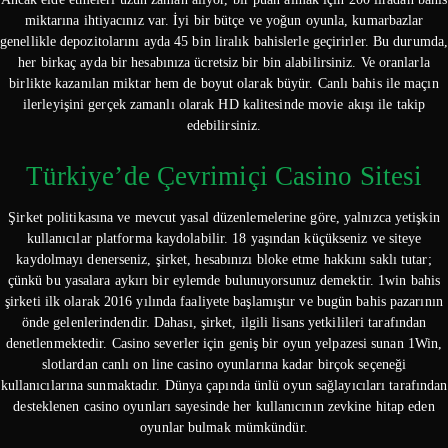
miktarına ihtiyacınız var. İyi bir bütçe ve yoğun oyunla, kumarbazlar
genellikle depozitolarını ayda 45 bin liralık bahislerle geçirirler. Bu durumda
her birkaç ayda bir hesabınıza ücretsiz bir bin alabilirsiniz. Ve oranlarla
birlikte kazanılan miktar hem de boyut olarak büyür. Canlı bahis ile maçın
ilerleyişini gerçek zamanlı olarak HD kalitesinde movie akışı ile takip
edebilirsiniz.
Türkiye’de Çevrimiçi Casino Sitesi
Şirket politikasına ve mevcut yasal düzenlemelerine göre, yalnızca yetişkin
kullanıcılar platforma kaydolabilir. 18 yaşından küçükseniz ve siteye
kaydolmayı denerseniz, şirket, hesabınızı bloke etme hakkını saklı tutar;
çünkü bu yasalara aykırı bir eylemde bulunuyorsunuz demektir. 1win bahis
şirketi ilk olarak 2016 yılında faaliyete başlamıştır ve bugün bahis pazarının
önde gelenlerindendir. Dahası, şirket, ilgili lisans yetkilileri tarafından
denetlenmektedir. Casino severler için geniş bir oyun yelpazesi sunan 1Win,
slotlardan canlı on line casino oyunlarına kadar birçok seçeneği
kullanıcılarına sunmaktadır. Dünya çapında ünlü oyun sağlayıcıları tarafından
desteklenen casino oyunları sayesinde her kullanıcının zevkine hitap eden
oyunlar bulmak mümkündür.