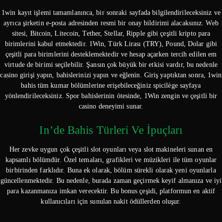
1win kayıt işlemi tamamlanınca, bir sonraki sayfada bilgilendirileceksiniz ve
ayrıca şirketin e-posta adresinden resmi bir onay bildirimi alacaksınız. Web
sitesi, Bitcoin, Litecoin, Tether, Stellar, Ripple gibi çeşitli kripto para
birimlerini kabul etmektedir. 1Win, Türk Lirası (TRY), Pound, Dolar gibi
çeşitli para birimlerini desteklemektedir ve hesap açarken tercih edilen em
virtude de birimi seçilebilir. Şansın çok büyük bir etkisi vardır, bu nedenle
casino girişi yapın, bahislerinizi yapın ve eğlenin. Giriş yaptıktan sonra, 1win
bahis tüm kumar bölümlerine erişebileceğiniz spicilège sayfaya
yönlendirileceksiniz. Spor bahislerinin ötesinde, 1Win zengin ve çeşitli bir
casino deneyimi sunar.
In’de Bahis Türleri Ve İpuçları
Her zevke uygun çok çeşitli slot oyunları veya slot makineleri sunan en
kapsamlı bölümdür. Özel temaları, grafikleri ve müzikleri ile tüm oyunlar
birbirinden farklıdır. Buna ek olarak, bölüm sürekli olarak yeni oyunlarla
güncellenmektedir. Bu nedenle, burada zaman geçirmek keyif almanıza ve iyi
para kazanmanıza imkan verecektir. Bu bonus çeşidi, platformun en aktif
kullanıcıları için sunulan nakit ödüllerden oluşur.