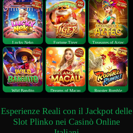
Lucky Neko
Fortune Tiger
Treasures of Aztec
Wild Bandito
Dreams of Macau
Rooster Rumble
Esperienze Reali con il Jackpot delle
Slot Plinko nei Casinò Online
Italiani