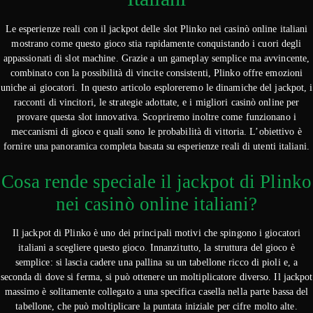
Le esperienze reali con il jackpot delle slot Plinko nei casinò online italiani
mostrano come questo gioco stia rapidamente conquistando i cuori degli
appassionati di slot machine. Grazie a un gameplay semplice ma avvincente,
combinato con la possibilità di vincite consistenti, Plinko offre emozioni
uniche ai giocatori. In questo articolo esploreremo le dinamiche del jackpot, i
racconti di vincitori, le strategie adottate, e i migliori casinò online per
provare questa slot innovativa. Scopriremo inoltre come funzionano i
meccanismi di gioco e quali sono le probabilità di vittoria. L’obiettivo è
fornire una panoramica completa basata su esperienze reali di utenti italiani.
Cosa rende speciale il jackpot di Plinko
nei casinò online italiani?
Il jackpot di Plinko è uno dei principali motivi che spingono i giocatori
italiani a scegliere questo gioco. Innanzitutto, la struttura del gioco è
semplice: si lascia cadere una pallina su un tabellone ricco di pioli e, a
seconda di dove si ferma, si può ottenere un moltiplicatore diverso. Il jackpot
massimo è solitamente collegato a una specifica casella nella parte bassa del
tabellone, che può moltiplicare la puntata iniziale per cifre molto alte.