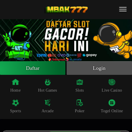
Beranda
Slot Online
Live Casino
Sportsbook
Arcade
Togel Online
Daftar
Login
Poker
Whatsapp
Home
Hot Games
Slots
Live Casino
Telegram
Sports
Arcade
Poker
Togel Online
Livechat