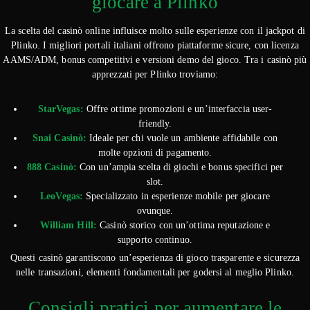
giocare a Plinko
La scelta del casinò online influisce molto sulle esperienze con il jackpot di
Plinko. I migliori portali italiani offrono piattaforme sicure, con licenza
AAMS/ADM, bonus competitivi e versioni demo del gioco. Tra i casinò più
apprezzati per Plinko troviamo:
StarVegas:
Offre ottime promozioni e un’interfaccia user-
friendly.
Snai Casinò:
Ideale per chi vuole un ambiente affidabile con
molte opzioni di pagamento.
888 Casinò:
Con un’ampia scelta di giochi e bonus specifici per
slot.
LeoVegas:
Specializzato in esperienze mobile per giocare
ovunque.
William Hill:
Casinò storico con un’ottima reputazione e
supporto continuo.
Questi casinò garantiscono un’esperienza di gioco trasparente e sicurezza
nelle transazioni, elementi fondamentali per godersi al meglio Plinko.
Consigli pratici per aumentare le