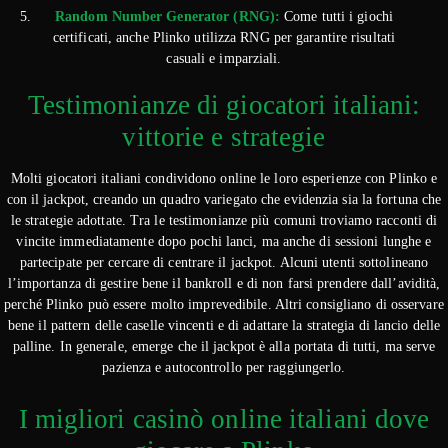
Random Number Generator (RNG):
Come tutti i giochi
certificati, anche Plinko utilizza RNG per garantire risultati
casuali e imparziali.
Testimonianze di giocatori italiani:
vittorie e strategie
Molti giocatori italiani condividono online le loro esperienze con Plinko e
con il jackpot, creando un quadro variegato che evidenzia sia la fortuna che
le strategie adottate. Tra le testimonianze più comuni troviamo racconti di
vincite immediatamente dopo pochi lanci, ma anche di sessioni lunghe e
partecipate per cercare di centrare il jackpot. Alcuni utenti sottolineano
l’importanza di gestire bene il bankroll e di non farsi prendere dall’avidità,
perché Plinko può essere molto imprevedibile. Altri consigliano di osservare
bene il pattern delle caselle vincenti e di adattare la strategia di lancio delle
palline. In generale, emerge che il jackpot è alla portata di tutti, ma serve
pazienza e autocontrollo per raggiungerlo.
I migliori casinò online italiani dove