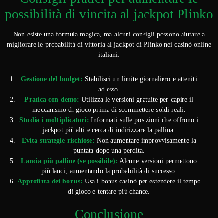
possibilità di vincita al jackpot Plinko
Non esiste una formula magica, ma alcuni consigli possono aiutare a
migliorare le probabilità di vittoria al jackpot di Plinko nei casinò online
italiani:
Gestione del budget:
Stabilisci un limite giornaliero e atteniti
ad esso.
Pratica con demo:
Utilizza le versioni gratuite per capire il
meccanismo di gioco prima di scommettere soldi reali.
Studia i moltiplicatori:
Informati sulle posizioni che offrono i
jackpot più alti e cerca di indirizzare la pallina.
Evita strategie rischiose:
Non aumentare improvvisamente la
puntata dopo una perdita.
Lancia più palline (se possibile):
Alcune versioni permettono
più lanci, aumentando la probabilità di successo.
Approfitta dei bonus:
Usa i bonus casinò per estendere il tempo
di gioco e tentare più chance.
Conclusione