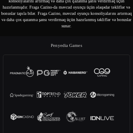
konsoliyalarını artırmaq və daha çox qazanma şansı verdirmaq üçün
hazırlanmışdır. Fraga Cazino-da məvcud oyunçu üçün əlaqədar təkliflər və
bonuslar tapıla bilər. Fraga Cazino, məvcud oyunçu konsoliyalarını artırmaq
və daha çox qazanma şansı verdirmaq üçün hazırlanmış təkliflər və bonuslar
sunar.
Penyedia Games