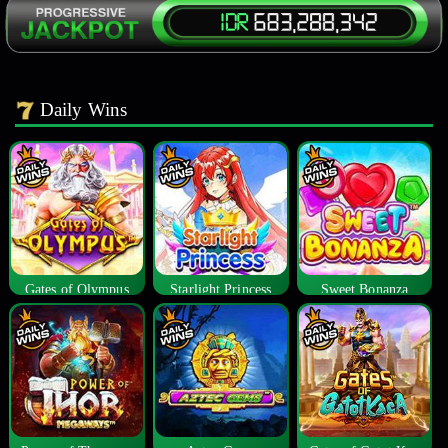
Daily Wins
Gates of Olympus
Starlight Princess
Sweet Bonanza