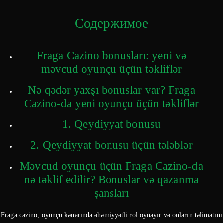
Содержимое
Fraga Cazino bonusları: yeni və
məvcud oyunçu üçün təkliflər
Nə qədər yaxşı bonuslar var? Fraga
Cazino-da yeni oyunçu üçün təkliflər
1. Qeydiyyat bonusu
2. Qeydiyyat bonusu üçün tələblər
Məvcud oyunçu üçün Fraga Cazino-da
nə təklif edilir? Bonuslar və qazanma
şansları
Fraga cazino, oyunçu kənarında əhəmiyyətli rol oynayır və onların təlimatını