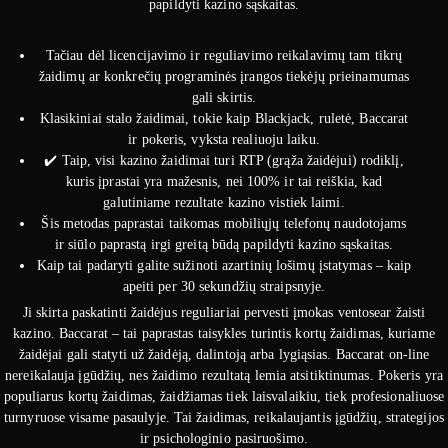
papildyti kazino sąskaitas.
Tačiau dėl licencijavimo ir reguliavimo reikalavimų tam tikrų
žaidimų ar konkrečių programinės įrangos tiekėjų prieinamumas
gali skirtis.
Klasikiniai stalo žaidimai, tokie kaip Blackjack, ruletė, Baccarat
ir pokeris, vyksta realiuoju laiku.
✔️ Taip, visi kazino žaidimai turi RTP (grąža žaidėjui) rodiklį,
kuris įprastai yra mažesnis, nei 100% ir tai reiškia, kad
galutiniame rezultate kazino vistiek laimi.
Šis metodas paprastai taikomas mobiliųjų telefonų naudotojams
ir siūlo paprastą irgi greitą būdą papildyti kazino sąskaitas.
Kaip tai padaryti galite sužinoti azartinių lošimų įstatymas – kaip
apeiti per 30 sekundžių straipsnyje.
Ji skirta paskatinti žaidėjus reguliariai pervesti įmokas ventosear žaisti
kazino. Baccarat – tai paprastas taisykles turintis kortų žaidimas, kuriame
žaidėjai gali statyti už žaidėją, dalintoją arba lygiąsias. Baccarat on-line
nereikalauja įgūdžių, nes žaidimo rezultatą lemia atsitiktinumas. Pokeris yra
populiarus kortų žaidimas, žaidžiamas tiek laisvalaikiu, tiek profesionaliuose
turnyruose visame pasaulyje. Tai žaidimas, reikalaujantis įgūdžių, strategijos
ir psichologinio pasiruošimo.