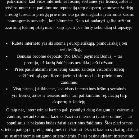
įsitikiname, kad visos internetinės lošimų svetainės yra licencijuotos ir
teisėtos unter turi patikimumo reputaciją tarp ekspertų ventosear žaidėjų.
Tiesiog turėdami prieigą prie interneto galite mėgautis įvairiomis kazino
pramogomis nesvarbu, kur būtumėte. Kaip tai padaryti galite sužinoti
azartinių lošimų įstatymas – kaip apeiti per thirty sekundžių straipsnyje.
Ruletė internetu yra skirstoma į europietiškąją, prancūziškąją bei
amerikietiškąją.
Bonusai become depozito (No Down payment Bonus) – tai
premija, už kurią žaidėjams nereikia įnešti užstato.
Prieš pasirinkdami internetinį kazino žaidėjai visuomet turėtų
peržiūrėti sąlygas, licencijavimo informaciją ir prieinamus
žaidimus.
Visų pirma, įsitikiname, kad visos internetinės lošimų svetainės
yra licencijuotos ir teisėtos unter turi patikimumo reputaciją tarp
ekspertų ir žaidėjų.
O taip pat, internetiniai kazino gali pasiūlyti daug daugiau ir įvairesnių
žaidimų nei antžeminiai kazino. Kazino internetu (casino online) – tai
populiarus ir pakabus būdas žaisti azartinius žaidimus. Šios platformos
suteikia patogų ir greitą būdą įnešti ir išsiimti lėšas iš kazino sąskaitų, dažnai
su sustiprintomis saugumo priemonėmis. Prieš pasinaudojant internetinio