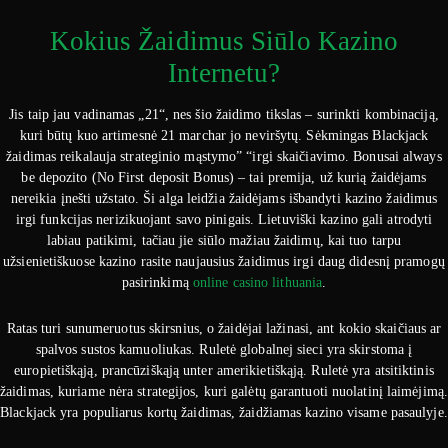
Kokius Žaidimus Siūlo Kazino
Internetu?
Jis taip jau vadinamas „21“, nes šio žaidimo tikslas – surinkti kombinaciją,
kuri būtų kuo artimesnė 21 marchar jo neviršytų. Sėkmingas Blackjack
žaidimas reikalauja strateginio mąstymo” “irgi skaičiavimo. Bonusai always
be depozito (No First deposit Bonus) – tai premija, už kurią žaidėjams
nereikia įnešti užstato. Ši alga leidžia žaidėjams išbandyti kazino žaidimus
irgi funkcijas nerizikuojant savo pinigais. Lietuviški kazino gali atrodyti
labiau patikimi, tačiau jie siūlo mažiau žaidimų, kai tuo tarpu
užsienietiškuose kazino rasite naujausius žaidimus irgi daug didesnį pramogų
pasirinkimą
online casino lithuania
.
Ratas turi sunumeruotus skirsnius, o žaidėjai lažinasi, ant kokio skaičiaus ar
spalvos sustos kamuoliukas. Ruletė globalnej sieci yra skirstoma į
europietiškąją, prancūziškąją unter amerikietiškąją. Ruletė yra atsitiktinis
žaidimas, kuriame nėra strategijos, kuri galėtų garantuoti nuolatinį laimėjimą.
Blackjack yra populiarus kortų žaidimas, žaidžiamas kazino visame pasaulyje.