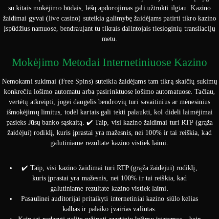
su kitais mokėjimo būdais, lėšų apdorojimas gali užtrukti ilgiau. Kazino
žaidimai gyvai (live casino) suteikia galimybę žaidėjams patirti tikro kazino
įspūdžius namuose, bendraujant tu tikrais dalintojais tiesioginių transliacijų
metu.
Mokėjimo Metodai Internetiniuose Kazino
Nemokami sukimai (Free Spins) suteikia žaidėjams tam tikrą skaičių sukimų
konkrečiu lošimo automatu arba pasirinktuose lošimo automatuose. Tačiau,
vertėtų atkreipti, jogei daugelis bendrovių turi savaitinius ar mėnesinius
išmokėjimų limitus, todėl kartais gali tekti palaukti, kol dideli laimėjimai
pasieks Jūsų banko sąskaitą. ✔️ Taip, visi kazino žaidimai turi RTP (grąža
žaidėjui) rodiklį, kuris įprastai yra mažesnis, nei 100% ir tai reiškia, kad
galutiniame rezultate kazino vistiek laimi.
✔️ Taip, visi kazino žaidimai turi RTP (grąža žaidėjui) rodiklį,
kuris įprastai yra mažesnis, nei 100% ir tai reiškia, kad
galutiniame rezultate kazino vistiek laimi.
Pasaulinei auditorijai pritaikyti internetiniai kazino siūlo kelias
kalbas ir palaiko įvairias valiutas.