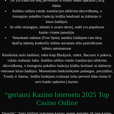
Tai yra tradicinis lėšų pervedimo iš vienos banko sąskaitos į kitą
būdas.
Aukštos raiškos vaizdo transliacijos užtikrina tikroviškumą, o
tiesioginio pokalbio funkcija leidžia bendrauti su dalintoju ir
kitais žaidėjais.
Jis siūlo strategijos, sėkmės ir azarto derinį, todėl yra populiarus
kazino visame pasaulyje.
Nemokami sukimai (Free Spins) suteikia žaidėjams tam tikrą
skaičių sukimų konkrečiu lošimo automatu arba pasirinktuose
lošimo automatuose.
Klasikiniai stalo žaidimai, tokie kaip Blackjack, ruletė, Baccarat ir pokeris,
vyksta realiuoju laiku. Aukštos raiškos vaizdo transliacijos užtikrina
tikroviškumą, o tiesioginio pokalbio funkcija leidžia broliauti su dalintoju
ventosear kitais žaidėjais. Momentinės bankininkystės paslaugos, pavyzdžiui,
Trustly ir Interac, leidžia žaidėjams realiuoju laiku pervesti lėšas tiesiai iš
savo banko sąskaitos į kazino.
“geriausi Kazino Internetu 2025 Top
Casino Online
Daugybę” “metų lošdami įvairiuose kazino, esame atsirinkę tik tuos kazino,