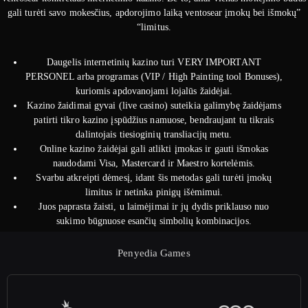
gali turėti savo mokesčius, apdorojimo laiką ventosear įmokų bei išmokų”
“limitus.
Daugelis internetinių kazino turi VERY IMPORTANT
PERSONEL arba programas (VIP / High Painting tool Bonuses),
kuriomis apdovanojami lojalūs žaidėjai.
Kazino žaidimai gyvai (live casino) suteikia galimybę žaidėjams
patirti tikro kazino įspūdžius namuose, bendraujant tu tikrais
dalintojais tiesioginių transliacijų metu.
Online kazino žaidėjai gali atlikti įmokas ir gauti išmokas
naudodami Visa, Mastercard ir Maestro kortelėmis.
Svarbu atkreipti dėmesį, idant šis metodas gali turėti įmokų
limitus ir netinka pinigų išėmimui.
Juos paprasta žaisti, u laimėjimai ir jų dydis priklauso nuo
sukimo būgnuose esančių simbolių kombinacijos.
Penyedia Games