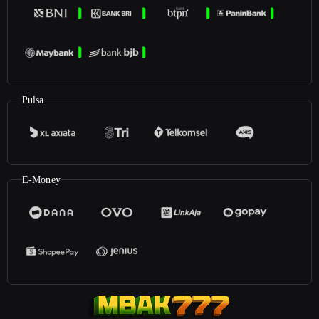
Pulsa
E-Money