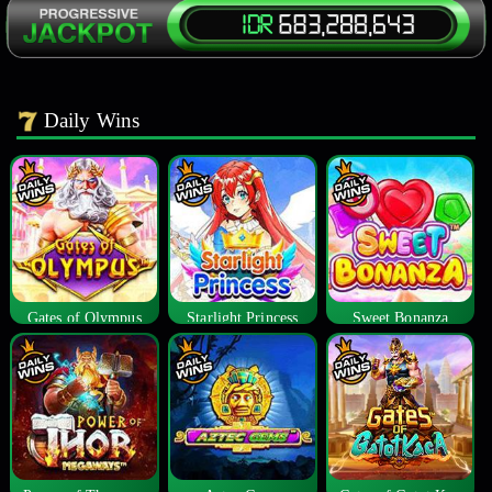
Daily Wins
Gates of Olympus
Starlight Princess
Sweet Bonanza