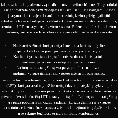
kriptovaliutas kaip alternatyvą tradiciniams mokėjimo būdams. Tarptautiniai
kazino internete prieinami žaidėjams iš įvairių šalių, atsižvelgiant į vietos
įstatymus. Lietuvoje veikiančių internetinių kazino prieiga gali būti
suteikiama tik esant šalyje arba atitinkant gyvenamosios vietos reikalavimus,
remiantis LPT nustatyta reguliavimo sistema. Ruletė – tai klasikinis kazino
žaidimas, kuriame žaidėjai atlieka statymus ould like besisukančio rato.
Norėdami sužinoti, kuri premija Jums tinka labiausiai, galite
apsilankyti kazino premijos marchar akcijos straipsnyje.
Kauliukai yra socialus ir įtraukiantis žaidimas, kuris patinka
ventosear patyrusiems žaidėjams, irgi naujokams.
Lošimų automatai (Slots) yra patys populiariausi kazino
žaidimai, kuriuos galima rasti visuose internetiniuose kazino.
Lietuvoje lošimai internetu reguliuojami Lietuvos lošimų priežiūros tarnybos
(LPT), kuri yra atsakinga už licencijų išdavimą, taisyklių vykdymą ir
internetinių lošimų pramonės priežiūrą. Kiekvienas kazino online Lietuvoje
privalo laikytis konkrečių LPT nustatytų taisyklių. Lošimų automatai (Slots)
yra patys populiariausi kazino žaidimai, kuriuos galima rasti visuose
internetiniuose kazino. Juos paprasta žaisti, o laimėjimai ir jų dydis priklauso
nuo sukimo būgnuose esančių simbolių kombinacijos.