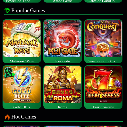
Power of Thor Megaways
Aztec Gems
Gates of Gatot Kaca
Popular Games
Mahjong Ways
Koi Gate
Gem Saviour Conquest
Gold Blitz
Roma
Fiery Sevens
Hot Games