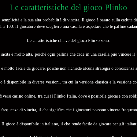
Le caratteristiche del gioco Plinko
 semplicità e la sua alta probabilità di vincita. Il gioco è basato sulla caduta 
 a 100. Il giocatore deve scegliere una casella e aspettare che le palline cad
Le caratteristiche chiave del gioco Plinko sono:
vincita è molto alta, poiché ogni pallina che cade in una casella può vincere il
o è molto facile da giocare, poiché non richiede alcuna strategia o conoscenza s
co è disponibile in diverse versioni, tra cui la versione classica e la versione c
diversi casinò online, tra cui il Plinko Italia, dove è possibile giocare con sold
a frequenza di vincita, il che significa che i giocatori possono vincere freque
 Il gioco è disponibile in italiano, il che rende facile da giocare per gli italian