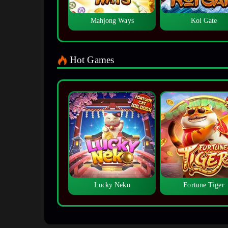
Mahjong Ways
Koi Gate
Hot Games
Lucky Neko
Fortune Tiger