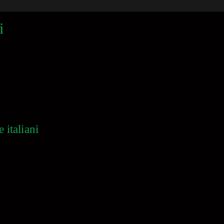
i
 italiani