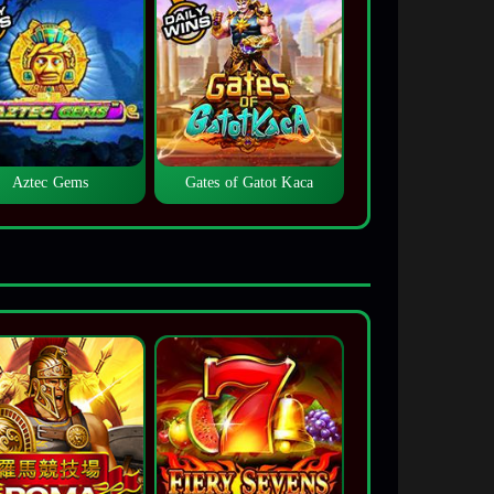
Aztec Gems
Gates of Gatot Kaca