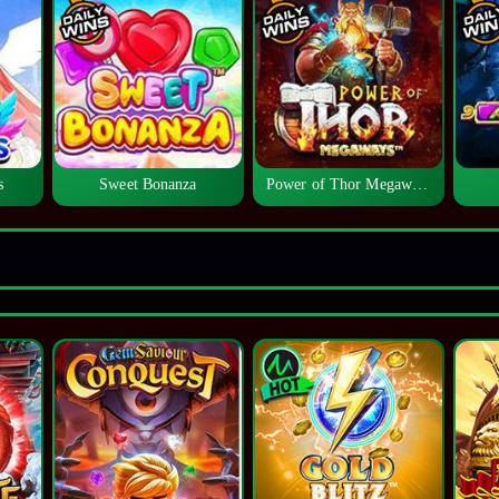
s
Sweet Bonanza
Power of Thor Megaways