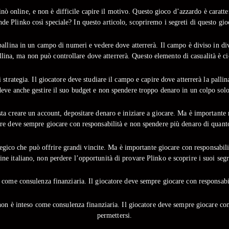
sinò online, e non è difficile capire il motivo. Questo gioco d’azzardo è carat
e Plinko così speciale? In questo articolo, scopriremo i segreti di questo gio
 pallina in un campo di numeri e vedere dove atterrerà. Il campo è diviso in d
pallina, ma non può controllare dove atterrerà. Questo elemento di casualità è 
trategia. Il giocatore deve studiare il campo e capire dove atterrerà la pallina
deve anche gestire il suo budget e non spendere troppo denaro in un colpo solo
asta creare un account, depositare denaro e iniziare a giocare. Ma è importante
ore deve sempre giocare con responsabilità e non spendere più denaro di quant
gico che può offrire grandi vincite. Ma è importante giocare con responsabili
ine italiano, non perdere l’opportunità di provare Plinko e scoprire i suoi segr
so come consulenza finanziaria. Il giocatore deve sempre giocare con responsabi
 e non è inteso come consulenza finanziaria. Il giocatore deve sempre giocare c
permettersi.