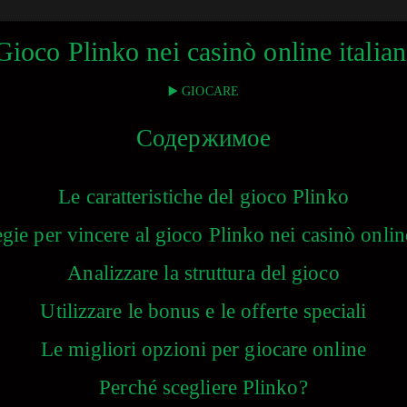
Gioco Plinko nei casinò online italian
▶️ GIOCARE
Содержимое
Le caratteristiche del gioco Plinko
egie per vincere al gioco Plinko nei casinò online
Analizzare la struttura del gioco
Utilizzare le bonus e le offerte speciali
Le migliori opzioni per giocare online
Perché scegliere Plinko?