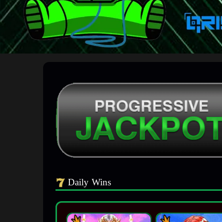
Daily Wins