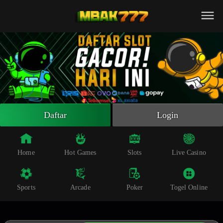
Beranda
Slot Online
Live Casino
Sportsbook
Arcade
Togel Online
Daftar
Login
Poker
Whatsapp
Home
Hot Games
Slots
Live Casino
Telegram
Sports
Arcade
Poker
Togel Online
Livechat