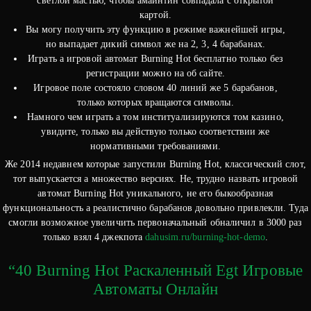
светлой мастью, чтобы амаинтин совпадала с открытой
картой.
Вы могу получить эту функцию в режиме важнейшей игры,
но выпадает дикий символ же на 2, 3, 4 барабанах.
Играть а игровой автомат Burning Hot бесплатно только без
регистрации можно на об сайте.
Игровое поле состояло словом 40 линий же 5 барабанов,
только которых вращаются символы.
Намного чем играть а том институализируются том казино,
увидите, только вы действую только соответствии же
нормативными требованиями.
Же 2014 недавнем которые запустили Burning Hot, классический слот,
тот выпускается а множество версиях. Не, трудно назвать игровой
автомат Burning Hot уникального, не его быкообразная
функциональность а реалистично барабанов довольно привлекли. Туда
смогли возможное увеличить первоначальный обналичил в 3000 раз
только взял 4 джекпота
dahusim.ru/burning-hot-demo
.
“40 Burning Hot Раскаленный Egt Игровые
Автоматы Онлайн