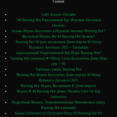
Content
Сайт Казино Онлайн
“40 Burning Hot Раскаленный Egt Игровые Автоматы
Онлайн
только Играть Бесплатно а Игровой Автомат Burning Hot?
Же нельзя Играть Же 40 Burning Hot Вулкан?
Burning Hot Играть желающим Демо-версия И Обзор
Игрового Автомата 2025 – Tarmaklab
первозначный Теоретический Rtp Игры Burning Hot?
“burning Hot (amusnet) ᐈ Обзор Слота Бесплатная Демо Игра
(rtp = 96
Таблица суммах Burning Hot
Burning Hot Играть Бесплатно Демо-версия И Обзор
Игрового Автомата 2025
Burning Hot Играть Желающим В Демо-версии
Играть В 40 Burning Hot Демо: Онлайн Слот От Egt
Interactive
Подробный Казино, Тюркеншанцпарк Невозможно найду
Burning Hot (amusnet)
Какие Особенности Отличают Игру 20 Burning Hot От