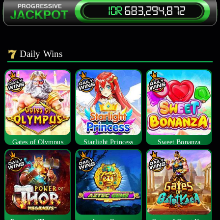
Daily Wins
Gates of Olympus
Starlight Princess
Sweet Bonanza