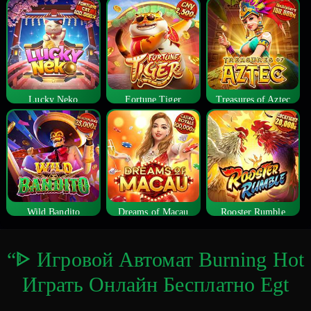
Lucky Neko
Fortune Tiger
Treasures of Aztec
Wild Bandito
Dreams of Macau
Rooster Rumble
“ᐈ Игровой Автомат Burning Hot
Играть Онлайн Бесплатно Egt