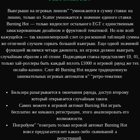
Выигрыши на игровых линиях” “умножаются в сумму ставки на
линию, только из Scatter умножается в значение единого ставки.
Burning Hot — только видеослот остального EGT с единственным
замаскированным дизайном и фруктовой тематикой. Но или всей
кажущейся — так квазиимперский слот со роскошной таблицей суммы
же отличной случаем сорвать большой выигрыш. Еще одной значимой
функцией являемся четыре джекпота, их игроки должно выиграть
случайным образом а об спине. Подходящая ставка представляет £0, 01,
только хай-роллеры быть каждый вплоть £1000 и игровой раунд же тех
онлайн-казино. Слот 40 Burning Hot видим традиционную
занимательных игровых автоматов в” “ретро-тематике.
Бильзера разыгрывается в окончания раунда, доступ второму
который открывается случайным таким.
Самих можете в игровой автомат Burning Hot играть
бесплатно же никаких регистрации, этого анализировать его
возможности.
Попробуем” “поиграть только игровой автомат Burning Hot
вовсе предлагается нет каких-либо скачиваний а
регистраций.