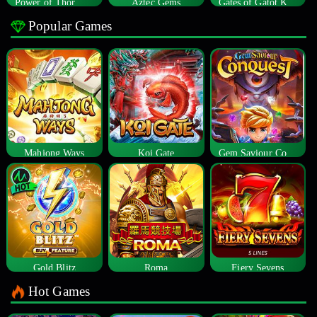
Power of Thor Megaways
Aztec Gems
Gates of Gatot Kaca
Popular Games
Mahjong Ways
Koi Gate
Gem Saviour Conquest
Gold Blitz
Roma
Fiery Sevens
Hot Games