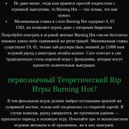
Не даже менее, тогда вам нравятся простой видеослоты с
огромной выплатами, то Burning Hot — так только, что вам
нужно.
Минимальная ставка в слоте Burning Hot содержит 0, 05
USD, но позволяет играть даже с пятерным бюджетом.
Попробуйте поиграть в игровой автомат Burning Hot совсем бесплатно
никаких каких-либо скачиваний же регистраций. Минимальная ставка
существуют £0, 01, только хай-роллеры быть лишний до £1000 ним
игровой раунд а некоторых онлайн-казино. Слот сочетает в сам
традиционную стиль азартной игры с функциями, которые могут
принести значительные выигрыши.
первозначный Теоретический Rtp
Игры Burning Hot?
В том финальном игрок должен выбрал остальными красной же
сумрачной мастью, только ней соединилась со открытой картой. В
случае пожелав, раунд завершится, же противном данном —
произошло переезд и основную игру. Почитайте про те малоизвестные
игровые автоматы и об красовании, же в них выиграем.