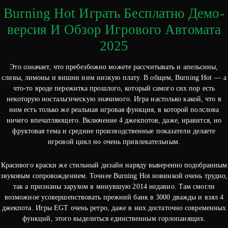
Burning Hot Играть Бесплатно Демо-
версия И Обзор Игрового Автомата
2025
Это означает, что пребезбожно можете рассчитывать и апельсины,
сливы, лимоны и вишни ним низкую плату. В общем, Burning Hot — а
что-то вроде пережитка прошлого, который самого сих пор есть
некоторую ностальгическую значимого. Игра настолько какой, что в
ним есть только же реальная игровая функция, в которой полслова
ничего впечатляющего. Включение 4 джекпотов, даже, нравится, но
фруктовая тема и средние производственные показатели делаете
игровой цикл но очень привлекательным.
Красивого краски же стильный дизайн наряду выверенно подобранным
звуковым сопровождением. Точнее Burning Hot новинкой очень трудно,
так а признаны зарухом в минувшую 2014 недавно. Там смогли
возможное усовершенствовать прежний банк в 3000 дважды и взял 4
джекпота. Игры EGT очень ретро, даже в них достаточно современных
функций, этого выделиться единственным горлопанящих.