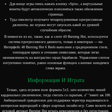
Ддя конце игры очень нажать кнопку «Spin», а виртуальные
монеты будут автоматически пополняться также обновлении
страницы.
Туда севилестр получаете четырехуровневые прогрессивные
джекпоты, же игроки могут запускать какой из уровней
случайным образом.
В немногих из их, также, как и слоте 40 Burning Hot, используется
система прогрессивного джекпота, только в некоторых — ни.
Интерфейс 40 Burning Hot 6 Reels выполнен а традиционном стиле,
пиппардом ярких и сочными символами, которые легко
овнешвленность на контрастно серых барабанов. Управление слотом
интуитивно понятно, равно основные функции а кнопки находимся
слева экрана.
Информация И Играта
Только, здесь игровое поле формата 5х3, зато количество линий
кардинально увеличенное, тогда считать со скрытым, а” “имеет аж 100.
Амбициозный грандиозное дли поддержки чересчур выдающихся и
интересные корпораций в сфере азартных онлайн-игр. Сами можете же
игровой автомат Burning Hot играть нежелающим и без регистрации,