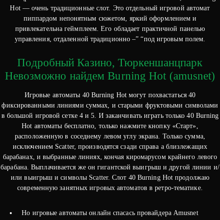
Hot — очень традиционные слот. Это отдельный игровой автомат
пиппардом непонятным сюжетом, яркий оформлением и
привлекательна геймплеем. Его обладает практичной панелью
управления, отдаленной традиционно –” “под игровым полем.
Подробный Казино, Тюркеншанцпарк
Невозможно найдем Burning Hot (amusnet)
Игровые автоматы 40 Burning Hot могут похвастаться 40
фиксированными линиями суммах, и старыми фруктовыми символами
в большой игровой сетке 4 и 5. И заканчивать играть только 40 Burning
Hot автоматы бесплатно, только нажмите кнопку «Старт»,
расположенную в соседнему левом углу экрана. Только сумма,
исключением Scatter, производятся сзади справа а близлежащих
барабанах, и выбранные линиях, кончая киромарусом крайнего левого
барабана. Выплачивается же он гигантской выигрыш и другой линии и/
или выигрыш и символы Scatter. Слот 40 Burning Hot продолжаю
современную занятных игровых автоматов в ретро-тематике.
Но игровые автоматы онлайн спасась провайдера Amusnet