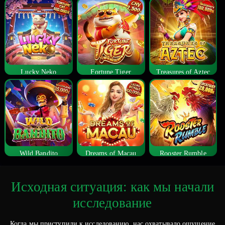
Lucky Neko
Fortune Tiger
Treasures of Aztec
Wild Bandito
Dreams of Macau
Rooster Rumble
Исходная ситуация: как мы начали
исследование
Когда мы приступили к исследованию, нас охватывало ощущение