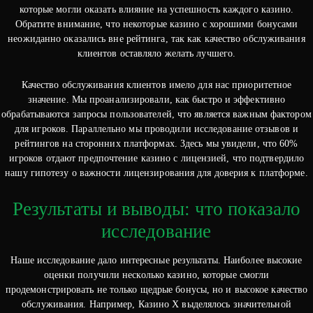
которые могли оказать влияние на успешность каждого казино.
Обратите внимание, что некоторые казино с хорошими бонусами
неожиданно оказались вне рейтинга, так как качество обслуживания
клиентов оставляло желать лучшего.
Качество обслуживания клиентов имело для нас приоритетное
значение. Мы проанализировали, как быстро и эффективно
обрабатываются запросы пользователей, что является важным фактором
для игроков. Параллельно мы проводили исследование отзывов и
рейтингов на сторонних платформах. Здесь мы увидели, что 60%
игроков отдают предпочтение казино с лицензией, что подтвердило
нашу гипотезу о важности лицензирования для доверия к платформе.
Результаты и выводы: что показало
исследование
Наше исследование дало интересные результаты. Наиболее высокие
оценки получили несколько казино, которые смогли
продемонстрировать не только щедрые бонусы, но и высокое качество
обслуживания. Например, Казино Х выделялось значительной