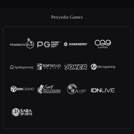
Penyedia Games