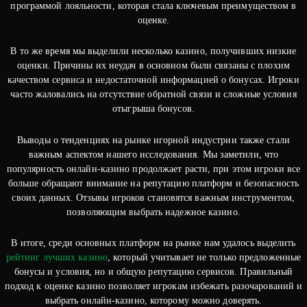
программой лояльности, которая стала ключевым преимуществом в
оценке.
В то же время мы выделили несколько казино, получивших низкие
оценки. Причины их неудач в основном были связаны с плохим
качеством сервиса и недостаточной информацией о бонусах. Игроки
часто жаловались на отсутствие обратной связи и сложные условия
отыгрыша бонусов.
Выводы о тенденциях на рынке игорной индустрии также стали
важным аспектом нашего исследования. Мы заметили, что
популярность онлайн-казино продолжает расти, при этом игроки все
больше обращают внимание на репутацию платформ и безопасность
своих данных. Отзывы игроков становятся важным инструментом,
позволяющим выбрать надежное казино.
В итоге, среди основных платформ на рынке нам удалось выделить
рейтинг лучших казино
, который учитывает не только предложенные
бонусы и условия, но и общую репутацию сервисов. Правильный
подход к оценке казино позволяет игрокам избежать разочарований и
выбрать онлайн-казино, которому можно доверять.