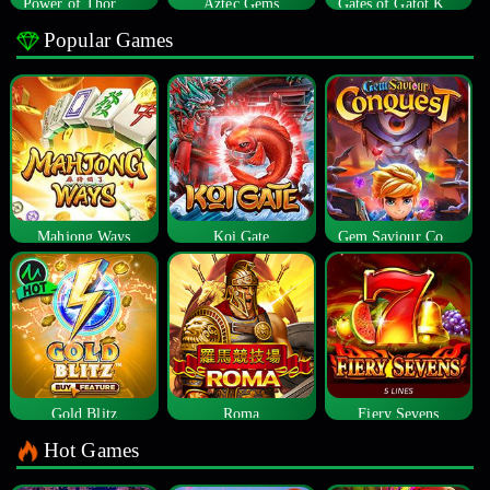
Power of Thor Megaways
Aztec Gems
Gates of Gatot Kaca
Popular Games
Mahjong Ways
Koi Gate
Gem Saviour Conquest
Gold Blitz
Roma
Fiery Sevens
Hot Games