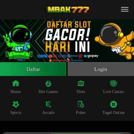
Beranda
Slot Online
Live Casino
Sportsbook
Arcade
Togel Online
Daftar
Login
Poker
Whatsapp
Home
Hot Games
Slots
Live Casino
Telegram
Sports
Arcade
Poker
Togel Online
Livechat