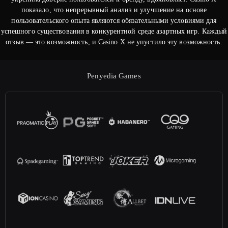
показало, что непрерывный анализ и улучшение на основе
пользовательского опыта являются обязательными условиями для
успешного существования в конкурентной среде азартных игр. Каждый
отзыв — это возможность, и Casino X не упустило эту возможность.
Penyedia Games