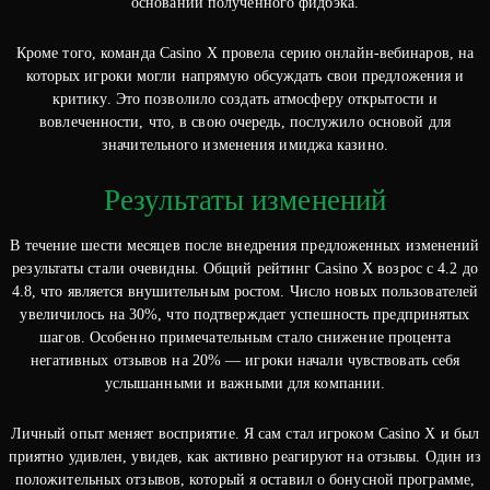
основании полученного фидбэка.
Кроме того, команда Casino X провела серию онлайн-вебинаров, на
которых игроки могли напрямую обсуждать свои предложения и
критику. Это позволило создать атмосферу открытости и
вовлеченности, что, в свою очередь, послужило основой для
значительного изменения имиджа казино.
Результаты изменений
В течение шести месяцев после внедрения предложенных изменений
результаты стали очевидны. Общий рейтинг Casino X возрос с 4.2 до
4.8, что является внушительным ростом. Число новых пользователей
увеличилось на 30%, что подтверждает успешность предпринятых
шагов. Особенно примечательным стало снижение процента
негативных отзывов на 20% — игроки начали чувствовать себя
услышанными и важными для компании.
Личный опыт меняет восприятие. Я сам стал игроком Casino X и был
приятно удивлен, увидев, как активно реагируют на отзывы. Один из
положительных отзывов, который я оставил о бонусной программе,