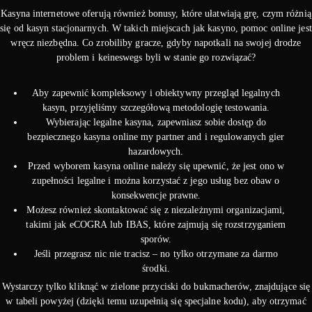
Kasyna internetowe oferują również bonusy, które ułatwiają grę, czym różnią
się od kasyn stacjonarnych. W takich miejscach jak kasyno, pomoc online jest
wręcz niezbędna. Co zrobiliby gracze, gdyby napotkali na swojej drodze
problem i keineswegs byli w stanie go rozwiązać?
Aby zapewnić kompleksowy i obiektywny przegląd legalnych
kasyn, przyjęliśmy szczegółową metodologię testowania.
Wybierając legalne kasyna, zapewniasz sobie dostęp do
bezpiecznego kasyna online my partner and i regulowanych gier
hazardowych.
Przed wyborem kasyna online należy się upewnić, że jest ono w
zupełności legalne i można korzystać z jego usług bez obaw o
konsekwencje prawne.
Możesz również skontaktować się z niezależnymi organizacjami,
takimi jak eCOGRA lub IBAS, które zajmują się rozstrzyganiem
sporów.
Jeśli przegrasz nic nie tracisz – no tylko otrzymane za darmo
środki.
Wystarczy tylko kliknąć w zielone przyciski do bukmacherów, znajdujące się
w tabeli powyżej (dzięki temu uzupełnią się specjalne kodu), aby otrzymać