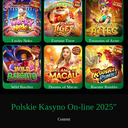
Lucky Neko
Fortune Tiger
Treasures of Aztec
Wild Bandito
Dreams of Macau
Rooster Rumble
Polskie Kasyno On-line 2025″
Content