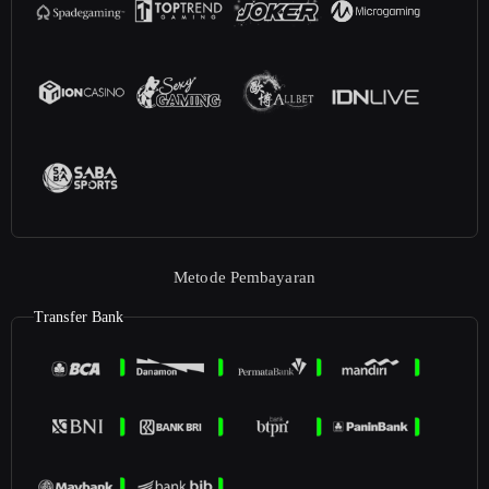
Metode Pembayaran
Transfer Bank