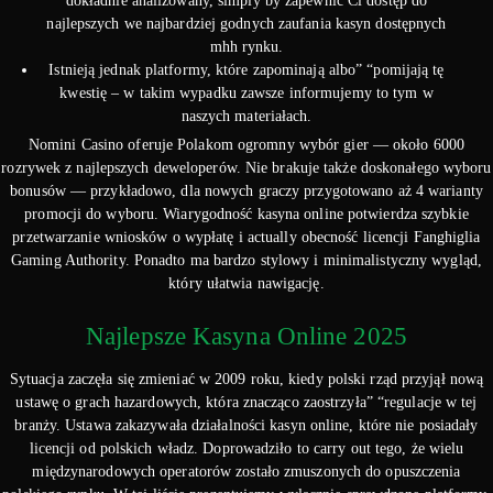
dokładnie analizowany, simply by zapewnić Ci dostęp do
najlepszych we najbardziej godnych zaufania kasyn dostępnych
mhh rynku.
Istnieją jednak platformy, które zapominają albo” “pomijają tę
kwestię – w takim wypadku zawsze informujemy to tym w
naszych materiałach.
Nomini Casino oferuje Polakom ogromny wybór gier — około 6000
rozrywek z najlepszych deweloperów. Nie brakuje także doskonałego wyboru
bonusów — przykładowo, dla nowych graczy przygotowano aż 4 warianty
promocji do wyboru. Wiarygodność kasyna online potwierdza szybkie
przetwarzanie wniosków o wypłatę i actually obecność licencji Fanghiglia
Gaming Authority. Ponadto ma bardzo stylowy i minimalistyczny wygląd,
który ułatwia nawigację.
Najlepsze Kasyna Online 2025
Sytuacja zaczęła się zmieniać w 2009 roku, kiedy polski rząd przyjął nową
ustawę o grach hazardowych, która znacząco zaostrzyła” “regulacje w tej
branży. Ustawa zakazywała działalności kasyn online, które nie posiadały
licencji od polskich władz. Doprowadziło to carry out tego, że wielu
międzynarodowych operatorów zostało zmuszonych do opuszczenia