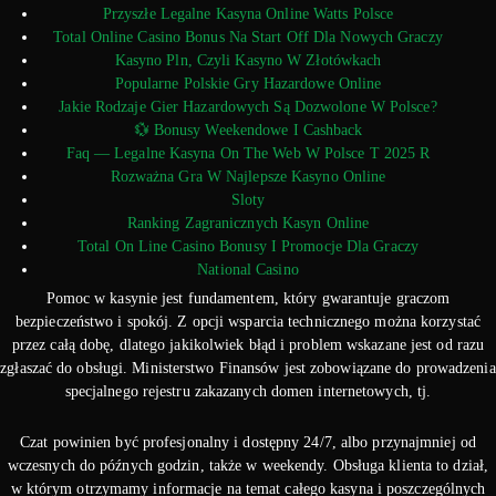
Przyszłe Legalne Kasyna Online Watts Polsce
Total Online Casino Bonus Na Start Off Dla Nowych Graczy
Kasyno Pln, Czyli Kasyno W Złotówkach
Popularne Polskie Gry Hazardowe Online
Jakie Rodzaje Gier Hazardowych Są Dozwolone W Polsce?
💱 Bonusy Weekendowe I Cashback
Faq — Legalne Kasyna On The Web W Polsce T 2025 R
Rozważna Gra W Najlepsze Kasyno Online
Sloty
Ranking Zagranicznych Kasyn Online
Total On Line Casino Bonusy I Promocje Dla Graczy
National Casino
Pomoc w kasynie jest fundamentem, który gwarantuje graczom
bezpieczeństwo i spokój. Z opcji wsparcia technicznego można korzystać
przez całą dobę, dlatego jakikolwiek błąd i problem wskazane jest od razu
zgłaszać do obsługi. Ministerstwo Finansów jest zobowiązane do prowadzenia
specjalnego rejestru zakazanych domen internetowych, tj.
Czat powinien być profesjonalny i dostępny 24/7, albo przynajmniej od
wczesnych do późnych godzin, także w weekendy. Obsługa klienta to dział,
w którym otrzymamy informacje na temat całego kasyna i poszczególnych