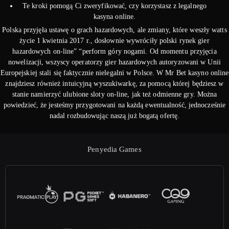
Te kroki pomogą Ci zweryfikować, czy korzystasz z legalnego
kasyna online.
Polska przyjęła ustawę o grach hazardowych, ale zmiany, które weszły watts
życie 1 kwietnia 2017 r., dosłownie wywróciły polski rynek gier
hazardowych on-line” “perform góry nogami. Od momentu przyjęcia
nowelizacji, wszyscy operatorzy gier hazardowych autoryzowani w Unii
Europejskiej stali się faktycznie nielegalni w Polsce. W Mr Bet kasyno online
znajdziesz również intuicyjną wyszukiwarkę, za pomocą której będziesz w
stanie namierzyć ulubione sloty on-line, jak też odmienne gry. Można
powiedzieć, że jesteśmy przygotowani na każdą ewentualność, jednocześnie
nadal rozbudowując naszą już bogatą ofertę.
Penyedia Games