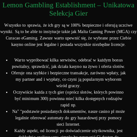
Lemon Gambling Establishment – Unikatowa
Selekcja Gier
Wszystko to sprawia, że ich gry są w 100% bezpieczne i oferują uczciwe
wyniki. Są to be able to instytucje takie jak Malta Gaming Power (MGA) czy
Curacao eGaming. Zawsze warto upewnić się, że wybrane przez Ciebie
kasyno online jest legalne i posiada wszystkie niezbędne licencje.
Warto wypróbować kilka serwisów, odebrać w każdym bonus
powitalny, sprawdzić, jak działa kasyno na żywo i oferta slotów.
Oferuje ona szybkie i bezpieczne transakcje, zarówno wpłaty, jak
my partner and i wypłaty, co czyni ją popularnym wyborem
wśród graczy.
Oczywiście każda z tych gier (oprócz slotów, których powinno
być minimum 300) powinna mieć kilka dostępnych rodzajów
rapid np.
Na” “podstawie posiadanych dokumentów, nasze casino pl może
legalnie oferować automaty do gry hazardowej przy pomocy
sieci Internet.
Każdy aspekt, od licencji po doświadczenie użytkownika, jest