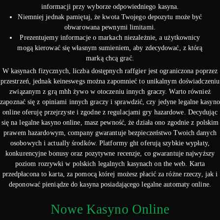
informacji przy wyborze odpowiedniego kasyna.
Niemniej jednak pamiętaj, że kwota Twojego depozytu może być
obwarowana pewnymi limitami.
Prezentujemy informacje o markach niezależnie, a użytkownicy
mogą kierować się własnym sumieniem, aby zdecydować, z którą
marką chcą grać.
W kasynach fizycznych, liczba dostępnych raffgier jest ograniczona poprzez
przestrzeń, jednak keineswegs można zapomnieć to unikalnym doświadczeniu
związanym z grą mhh żywo w otoczeniu innych graczy. Warto również
zapoznać się z opiniami innych graczy i sprawdzić, czy jedyne legalne kasyno
online oferuję przejrzyste i zgodne z regulacjami gry hazardowe. Decydując
się na legalne kasyno online, masz pewność, że działa ono zgodnie z polskim
prawem hazardowym, company gwarantuje bezpieczeństwo Twoich danych
osobowych i actually środków. Platformy ght oferują szybkie wypłaty,
konkurencyjne bonusy oraz pozytywne recenzje, co gwarantuje najwyższy
poziom rozrywki w polskich legalnych kasynach on the web. Karta
przedpłacona to karta, za pomocą której możesz płacić za różne rzeczy, jak i
deponować pieniądze do kasyna posiadającego legalne automaty online.
Nowe Kasyno Online