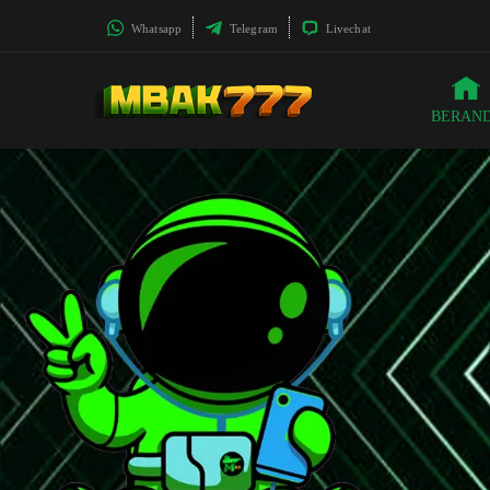
Whatsapp
Telegram
Livechat
BERAN