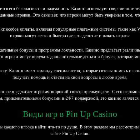
ся его безопасность и надежность. Казино использует современные те
анные игроков. Это означает, что игроки могут быть уверены в том, чт
пособов оплаты, включая популярные платежные системы, такие как Visa, 
игроки могут легко и быстро сделать депозит и начать играть.
екательные бонусы и программы лояльности. Казино предлагает различн
 что игроки могут получать дополнительные деньги и бонусы, которые 
ржку. Казино имеет команду специалистов, которые готовы помочь игрока
получать помощь и ответы на свои вопросы в любое время.
 которое предлагает игрокам широкий спектр преимуществ. С его огром
ы, привлекательными бонусами и 24/7 поддержкой, это казино является
Виды игр в Pin Up Casino
обы каждого игрока найти что-то по душе. В этом разделе мы рассмотри
сайте Pin Up Casino.