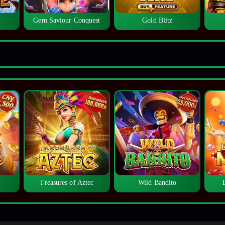
Gem Saviour Conquest
Gold Blitz
Treasures of Aztec
Wild Bandito