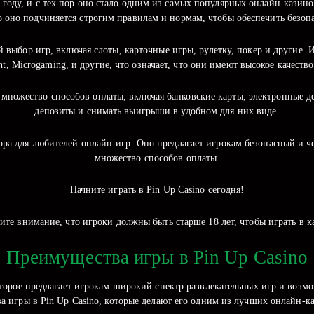
16 году, и с тех пор оно стало одним из самых популярных онлайн-казин
что оно подчиняется строгим правилам и нормам, чтобы обеспечить безопа
 выбор игр, включая слоты, карточные игры, рулетку, покер и другие.
t, Microgaming, и другие, что означает, что они имеют высокое качеств
 множество способов оплаты, включая банковские карты, электронные ден
депозиты и снимать выигрыши в удобном для них виде.
ыбора для любителей онлайн-игр. Оно предлагает игрокам безопасный и 
множество способов оплаты.
Начните играть в Pin Up Casino сегодня!
ите внимание, что игроки должны быть старше 18 лет, чтобы играть в к
Преимущества игры в Pin Up Casino
оторое предлагает игрокам широкий спектр развлекательных игр и возмо
а игры в Pin Up Casino, которые делают его одним из лучших онлайн-ка