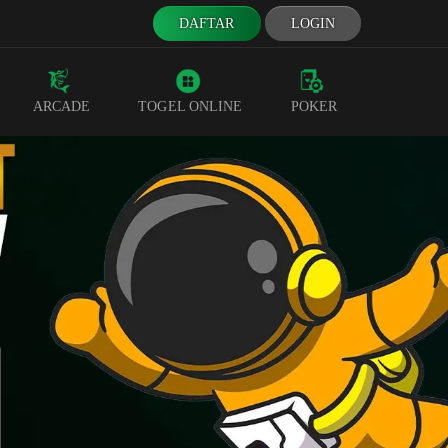
DAFTAR
LOGIN
ARCADE
TOGEL ONLINE
POKER