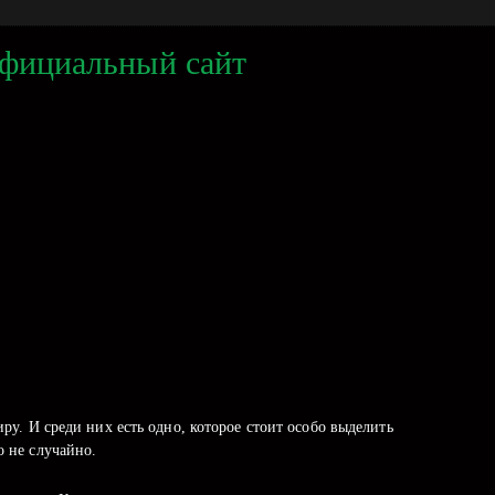
официальный сайт
у. И среди них есть одно, которое стоит особо выделить
о не случайно.