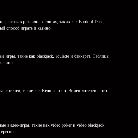
г, играя в различных слотах, таких как Book of Dead,
ый способ играть в казино.
игры, такие как blackjack, roulette и бэккарат. Таблицы
казино.
е лотереи, такие как Keno и Lotto. Видео-лотереи – это
 видео-игры, такие как video poker и video blackjack.
тересное.