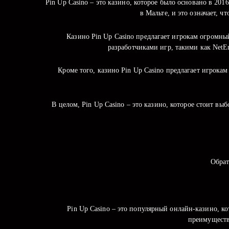
Pin Up Casino – это казино, которое было основано в 20
в Мальте, и это означает, 
Казино Pin Up Casino предлагает игрокам огромный
разработчиками игр, такими как NetEn
Кроме того, казино Pin Up Casino предлагает игрокам
В целом, Pin Up Casino – это казино, которое стоит в
Обрат
Pin Up Casino – это популярный онлайн-казино, к
преимуществ