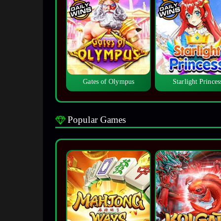
Gates of Olympus
Starlight Princes
Popular Games