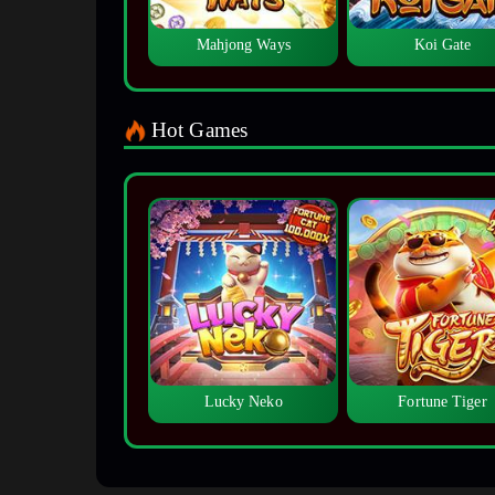
Mahjong Ways
Koi Gate
Hot Games
Lucky Neko
Fortune Tiger