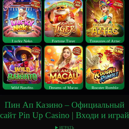
Lucky Neko
Fortune Tiger
Treasures of Aztec
Wild Bandito
Dreams of Macau
Rooster Rumble
Пин Ап Казино – Официальный
сайт Pin Up Casino | Входи и играй
▶️ ИГРАТЬ