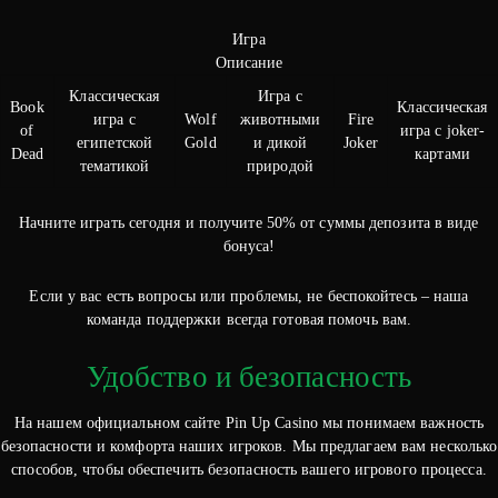
Игра
Описание
Классическая
Игра с
Book
Классическая
игра с
Wolf
животными
Fire
of
игра с joker-
египетской
Gold
и дикой
Joker
Dead
картами
тематикой
природой
Начните играть сегодня и получите 50% от суммы депозита в виде
бонуса!
Если у вас есть вопросы или проблемы, не беспокойтесь – наша
команда поддержки всегда готовая помочь вам.
Удобство и безопасность
На нашем официальном сайте Pin Up Casino мы понимаем важность
безопасности и комфорта наших игроков. Мы предлагаем вам несколько
способов, чтобы обеспечить безопасность вашего игрового процесса.