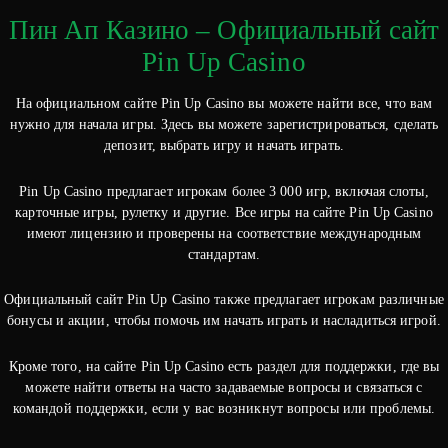
Пин Ап Казино – Официальный сайт
Pin Up Casino
На официальном сайте Pin Up Casino вы можете найти все, что вам
нужно для начала игры. Здесь вы можете зарегистрироваться, сделать
депозит, выбрать игру и начать играть.
Pin Up Casino предлагает игрокам более 3 000 игр, включая слоты,
карточные игры, рулетку и другие. Все игры на сайте Pin Up Casino
имеют лицензию и проверены на соответствие международным
стандартам.
Официальный сайт Pin Up Casino также предлагает игрокам различные
бонусы и акции, чтобы помочь им начать играть и насладиться игрой.
Кроме того, на сайте Pin Up Casino есть раздел для поддержки, где вы
можете найти ответы на часто задаваемые вопросы и связаться с
командой поддержки, если у вас возникнут вопросы или проблемы.