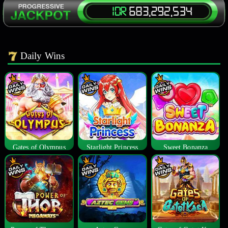
Daily Wins
Gates of Olympus
Starlight Princess
Sweet Bonanza