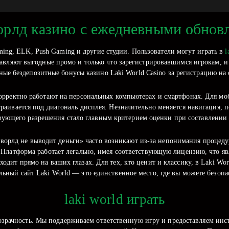
орлд казино с ежедневными обнов
aming, ELK, Push Gaming и другие студии. Пользователи могут играть в
l
тавляют выгодные промо и только что зарегистрировавшимся игрокам, 
ные бездепозитные бонусы казино Laki World Casino за регистрацию на 
орректно работают на персональных компьютерах и смартфонах. Для моб
раивается под диагональ дисплея. Незначительно меняется навигация,
вующего разрешения стало главным критерием оценки при составлении 
 ворлд не выводит деньги» часто возникают из-за непонимания процедур
 Платформа работает легально, имея соответствующую лицензию, что я
сходит прямо на ваших глазах. Для тех, кто ценит и классику, в Laki W
ьный сайт Laki World — это единственное место, где вы можете безоп
laki world играть
зрачность. Мы поддерживаем ответственную игру и предоставляем инс