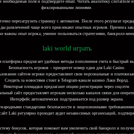
е необходимые поля и подтвердите email. Читать аналитику слотаПоле иг
фиксированными линиями.
очно перезагрузить страницу с автоматом. После этого результат преды
ды развлечений чаще всего привлекают опытных игроков. Причина заключ
же важны опыт игрока, умение пользоваться стратегиями, банкролл-ме
laki world играть
я платформа предлагает удобные методы пополнения счета и быстрый вы
Безопасность игроков – приоритет номер один для Laki Casino.
ьзовании сайтом игроки предоставляют свои персональные и платежные
Следить за новостями стоит в Telegram-канале казино Лаки Ворлд.
Некоторые площадки предлагают опцию регистрации через соцсети.
льный сайт предоставляет игрокам несколько каналов связи для опера
Интерфейс автоматически подстраивается под размер экрана.
ждународными стандартами безопасности и лицензионными требованиями
йт Laki регулярно проходит аудит независимых организаций, подтвер
истему бонусов, которая поможет вам увеличить свой банкролл и полу