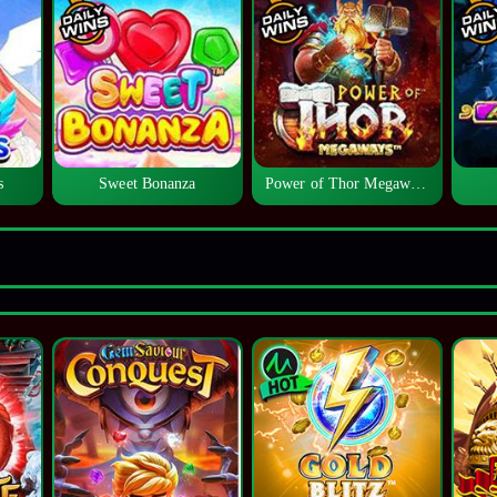
s
Sweet Bonanza
Power of Thor Megaways