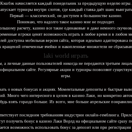
Кэшбэк начисляется каждый понедельник за предыдущую неделю игры.
 запускает турниры внутри слотов, где каждый ставка даёт шанс выиграт
Первый — классический, он доступен в большинстве казино.
Понимаю, что надолго такое казино мне не подходит.
ольшому расчету, казино все такие одинаковые и даже немного скучнов
ременные игроки ценят возможность играть в любое время и в любом ме
лей доступна мобильная версия сайта, которая идеально адаптирована 
х вращений отмеченные ячейки и накопленные множители не сбрасыва
laki world играть
а личные данные пользователей никогда не передаются третьим лицам
а официальном сайте. Регулярные акции и турниры позволяют существ
игры.
ать о новых бонусах и акциях. Моментальные депозиты и быстрые выв
ий. Много чего интересного в целом в казино Лаки, но конкретно авто
будь взять гораздо больше. Из всего, мне больше апрельские понравили
ответствует последним требованиям индустрии онлайн-гемблинга. Прил
ут получить бонус в казино Лаки Ворлд на официальном сайте сразу п
ется возможность использовать бонус за депозит или при регистрации