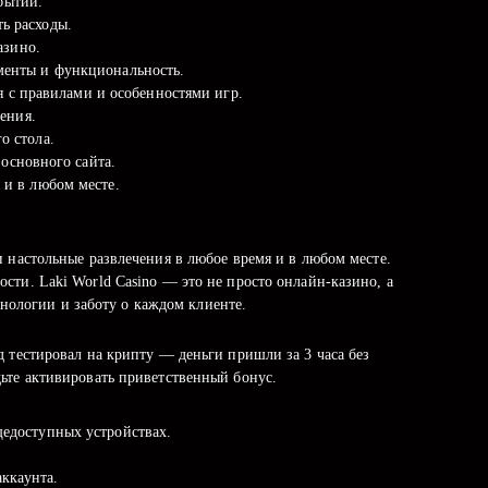
бытий.
ть расходы.
азино.
ементы и функциональность.
я с правилами и особенностями игр.
ения.
о стола.
 основного сайта.
 и в любом месте.
и настольные развлечения в любое время и в любом месте.
сти. Laki World Casino — это не просто онлайн-казино, а
нологии и заботу о каждом клиенте.
д тестировал на крипту — деньги пришли за 3 часа без
ьте активировать приветственный бонус.
щедоступных устройствах.
ккаунта.