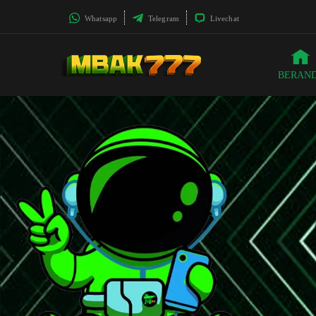
Whatsapp
Telegram
Livechat
BERAN