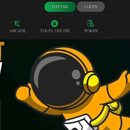
DAFTAR
LOGIN
ARCADE
TOGEL ONLINE
POKER