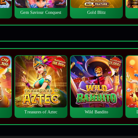
Gem Saviour Conquest
Gold Blitz
Treasures of Aztec
Wild Bandito