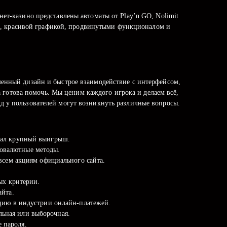
нет-казино представлены автоматы от Play’n GO, Nolimit
усов, красивой графикой, продвинутыми функционалом и
енный дизайн и быстрое взаимодействие с интерфейсом,
 готова помочь. Мы ценим каждого игрока и делаем всё,
д у пользователей могут возникнуть различные вопросы.
рвал крупный выигрыш.
товалютные методы.
всем акциям официального сайта.
ых критерии.
айта.
цию в индустрии онлайн-платежей.
льная или выборочная.
 пароля.