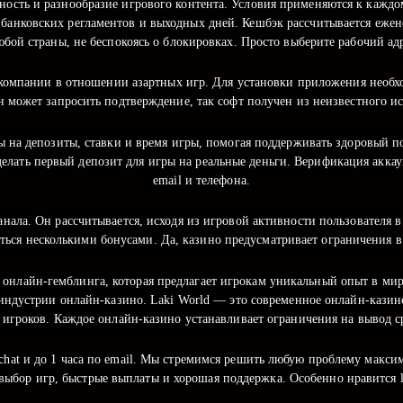
асность и разнообразие игрового контента. Условия применяются к каж
т банковских регламентов и выходных дней. Кешбэк рассчитывается еж
бой страны, не беспокоясь о блокировках. Просто выберите рабочий ад
и компании в отношении азартных игр. Для установки приложения необхо
 может запросить подтверждение, так софт получен из неизвестного и
 на депозиты, ставки и время игры, помогая поддерживать здоровый п
делать первый депозит для игры на реальные деньги. Верификация аккау
email и телефона.
нала. Он рассчитывается, исходя из игровой активности пользователя 
ться несколькими бонусами. Да, казино предусматривает ограничения в 
я онлайн-гемблинга, которая предлагает игрокам уникальный опыт в ми
индустрии онлайн-казино. Laki World — это современное онлайн-казин
игроков. Каждое онлайн-казино устанавливает ограничения на вывод с
e chat и до 1 часа по email. Мы стремимся решить любую проблему мак
ыбор игр, быстрые выплаты и хорошая поддержка. Особенно нравится 