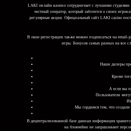
LAKI онлайн казино сотрудничает с лучшими студиями l
честный оператор, который заботится о своих игрок
регулярные акции. Официальный сайт LAKI casino пос
В окне регистрации также можно подписаться на email-
игры. Бонусов самых разных на все с
Наши дилеры про
Кроме тог
А если вы п
Пользователи могут
Их
Мы гордимся тем, что создали
В децентрализованной базе данных информация хранится
на блокчейне не запрашивают персо