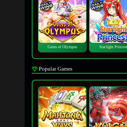
Gates of Olympus
Starlight Princes
Popular Games