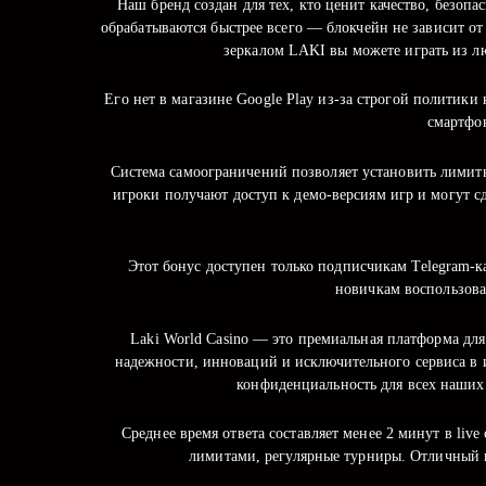
Наш бренд создан для тех, кто ценит качество, безоп
обрабатываются быстрее всего — блокчейн не зависит о
зеркалом LAKI вы можете играть из лю
Его нет в магазине Google Play из-за строгой политик
смартфон
Система самоограничений позволяет установить лимиты
игроки получают доступ к демо-версиям игр и могут с
Этот бонус доступен только подписчикам Telegram-ка
новичкам воспользова
Laki World Casino — это премиальная платформа дл
надежности, инноваций и исключительного сервиса в 
конфиденциальность для всех наших 
Среднее время ответа составляет менее 2 минут в liv
лимитами, регулярные турниры. Отличный в