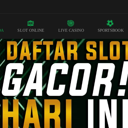
DA
SLOT ONLINE
LIVE CASINO
SPORTSBOOK