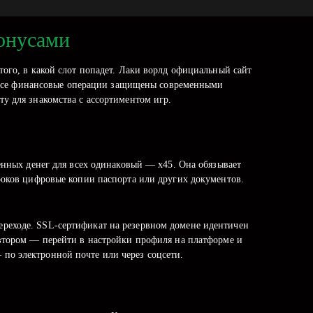
бонусами
того, в какой слот попадет. Лаки ворлд официальный сайт
а. Все финансовые операции защищены современными
у для знакомства с ассортиментом игр.
ченных денег для всех одинаковый — х45. Она обязывает
роков цифровые копии паспорта или других документов.
 переходе. SSL-сертификат на резервном домене идентичен
 втором — перейти в настройки профиля на платформе и
— по электронной почте или через соцсети.