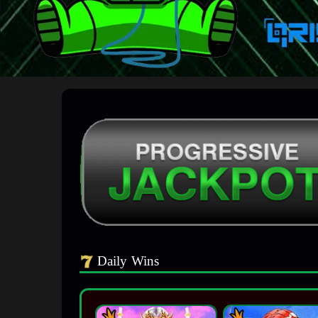
Daily Wins