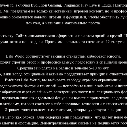
ive-игр, включая Evolution Gaming, Pragmatic Play Live и Ezugi. Пла
ах. Мы предлагаем не только качественный игровой контент, но и проф
тоянно обновляется новыми играми и функциями, чтобы обеспечить л
понятен, а навигация максимально проста.
рассылку. Сайт минималистично оформлен и при этом яркий и крутой. Ч
лучаи жизни понакидали. Программа лояльности состоит из 12 статусов и
Laki World соответствует высшим стандартам кибербезопасности.
ходят строгий отбор и профессиональную подготовку в специализиров
Средства зачислятся на баланс в течение 5-10 минут.
о, лаки ворлд официальный активно поддерживает принципы ответстве
Выбирая Laki World, вы выбираете свободу игры без ограничений.
редпочитаете быстрый геймплей — попробуйте наши crash-игры и instan
 обратиться через онлайн-чат, электронную почту или специальную фо
 предоставляют как отдельный бонус или вместе с процентами за депоз
 платформу, которая сочетает в себе передовые технологии с классичес
Игрокам стоит ознакомиться с играми, которые участвуют в акции.
 в цепочках блоков. Они содержат хеш предыдущих, что делает невоз
нальную информацию. Децентрализованная система не подчиняется гос