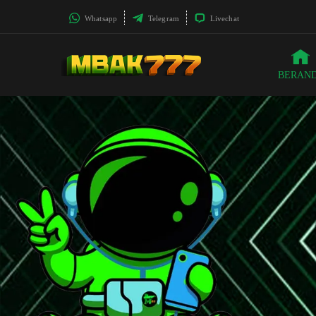
Whatsapp
Telegram
Livechat
BERAN