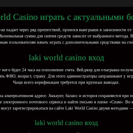
rld Casino играть с актуальными 
он падает через ряд препятствий, принося выигрыши в зависимости от 
. Минимальная сумма для снятия средств зависит от выбранного метод
ым пользователям начать играть с дополнительными средствами на счет
laki world casino вход
у него будет 24 часа на пополнение счета. Вейджер для отыгрыша полу
ть ФИО, возраст, страну. Для этого администраторы запрашивают у иг
Чаще всего верификация требуется при крупных выводах.
на альтернативном адресе. Аккаунт, баланс и история сохраняются при
 электронного почтового сервиса и найти письмо в папке «Спам». Во
 могут зарегистрироваться на сайте Laki World Casino двумя методами 
laki world casino вход