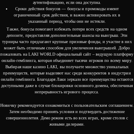
аутентификацию, если она доступна.
Сроки действия бонусов — бонусы и промокоды имеют
ограниченный срок действия, и важно активировать их в
указанный период, чтобы они не истекли.
Также, бонусы помогают избежать потери всех средств на одном
депозите, предоставляя дополнительные шансы на выигрыш. Эти
турниры часто предлагают крупные призовые фонды, и участие в них
может быть отличным способом для увеличения выигрышей. Добро
пожаловать на LAKI WORLD официальный сайт – ведущую платформу
онлайн-гемблинга, которая объединяет тысячи игроков по всему миру.
Выбирая наше казино LAKI, вы получаете множество уникальных
преимуществ, которые выделяют нас среди конкурентов в индустрии
онлайн гемблинга. Благодаря Лаки зеркало все преимущества остаются
доступными даже в случае блокировки основного домена, обеспечивая
непрерывность игрового процесса.
Новичку рекомендуется ознакомиться с пользовательским соглашением.
Затем необходимо принять условия и подтвердить достижение
совершеннолетия. Демо режим есть во всех играх, кроме столов с
живыми дилерами.