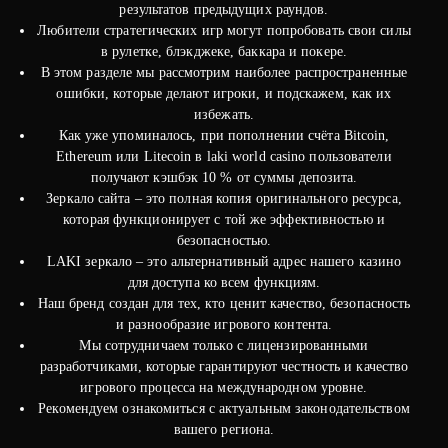
результатов предыдущих раундов.
Любители стратегических игр могут попробовать свои силы
в рулетке, блэкджеке, баккара и покере.
В этом разделе мы рассмотрим наиболее распространенные
ошибки, которые делают игроки, и подскажем, как их
избежать.
Как уже упоминалось, при пополнении счёта Bitcoin,
Ethereum или Litecoin в laki world casino пользователи
получают кэшбэк 10 % от суммы депозита.
Зеркало сайта – это полная копия оригинального ресурса,
которая функционирует с той же эффективностью и
безопасностью.
LAKI зеркало – это альтернативный адрес нашего казино
для доступа ко всем функциям.
Наш бренд создан для тех, кто ценит качество, безопасность
и разнообразие игрового контента.
Мы сотрудничаем только с лицензированными
разработчиками, которые гарантируют честность и качество
игрового процесса на международном уровне.
Рекомендуем ознакомиться с актуальным законодательством
вашего региона.