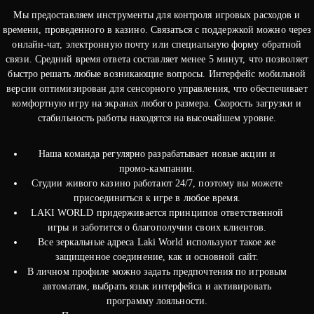
Мы предоставляем инструменты для контроля игровых расходов и
времени, проведенного в казино. Связаться с поддержкой можно через
онлайн-чат, электронную почту или специальную форму обратной
связи. Средний время ответа составляет менее 5 минут, что позволяет
быстро решать любые возникающие вопросы. Интерфейс мобильной
версии оптимизирован для сенсорного управления, что обеспечивает
комфортную игру на экранах любого размера. Скорость загрузки и
стабильность работы находятся на высочайшем уровне.
Наша команда регулярно разрабатывает новые акции и
промо-кампании.
Студии живого казино работают 24/7, поэтому вы можете
присоединиться к игре в любое время.
LAKI WORLD придерживается принципов ответственной
игры и заботится о благополучии своих клиентов.
Все зеркальные адреса Laki World используют такое же
защищенное соединение, как и основной сайт.
В личном профиле можно задать предпочтения по игровым
автоматам, выбрать язык интерфейса и активировать
программу лояльности.