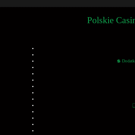
Polskie Casi
💲 Dodatk