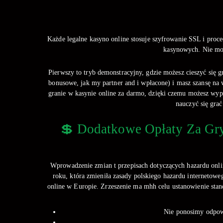
Każde legalne kasyno online stosuje szyfrowanie SSL i pro
kasynowych. Nie moż
Pierwszy to tryb demonstracyjny, gdzie możesz cieszyć się g
bonusowe, jak my partner and i wpłacone) i masz szansę na 
granie w kasynie online za darmo, dzięki czemu możesz wypr
nauczyć się grać
💲 Dodatkowe Opłaty Za Gr
Wprowadzenie zmian t przepisach dotyczących hazardu onlin
roku, która zmieniła zasady polskiego hazardu interneto
online w Europie. Zrzeszenie ma mhh celu ustanowienie sta
Nie ponosimy odpowi