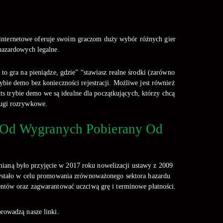
 internetowe oferuje swoim graczom duży wybór różnych gier
hazardowych legalne.
to gra na pieniądze, gdzie” “stawiasz realne środki (zarówno
bie demo bez konieczności rejestracji. Możliwe jest również
s trybie demo we są idealne dla początkujących, którzy chcą
sługi rozrywkowe.
 Od Wygranych Pobierany Od
mianą było przyjęcie w 2017 roku nowelizacji ustawy z 2009
owstało w celu promowania zrównoważonego sektora hazardu
ntów oraz zagwarantować uczciwą grę i terminowe płatności.
rowadzą nasze linki.