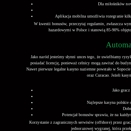
Dla miłośników now
Aplikacja mobilna umożliwia rozegranie kilku
W kwestii bonusów, przeczytaj regulamin, zwłaszcza wymo
hazardowymi w Polsce i stanowią 85-90% objętoś
Automat
Jako naród jesteśmy słynni unces tego, że uwielbiamy ryzyk
posiadać licencję, ponieważ celnicy mogą zawitać do budyn
Nawet pierwsze legalne kasyno naziemne powstało w Sopocie
oraz Curacao. Jeżeli kasy
Jako gracz
Najlepsze kasyna polskie 
Dobr
Potencjał bonusów sprawia, że na każdy
Korzystanie z zagranicznych serwisów (offshore) przez gra
jednorazowej wygranej, która prze