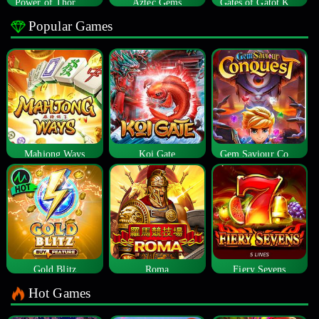
Power of Thor Megaways
Aztec Gems
Gates of Gatot Kaca
Popular Games
Mahjong Ways
Koi Gate
Gem Saviour Conquest
Gold Blitz
Roma
Fiery Sevens
Hot Games