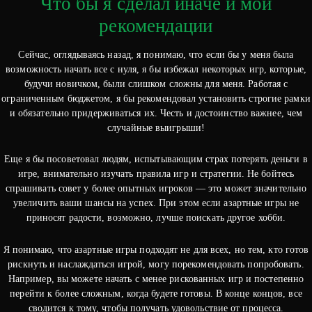
Что бы я сделал иначе и мои
рекомендации
Сейчас, оглядываясь назад, я понимаю, что если бы у меня была
возможность начать все с нуля, я бы избежал некоторых игр, которые,
будучи новичком, были слишком сложны для меня. Работая с
ограниченным бюджетом, я бы рекомендовал установить строгие рамки
и обязательно придерживаться их. Честь и достоинство важнее, чем
случайные выигрыши!
Еще я бы посоветовал людям, испытывающим страх потерять деньги в
игре, внимательно изучать правила игр и стратегии. Не бойтесь
спрашивать совет у более опытных игроков — это может значительно
увеличить ваши шансы на успех. При этом если азартные игры не
приносят радости, возможно, лучше поискать другое хобби.
Я понимаю, что азартные игры подходят не для всех, но тем, кто готов
рискнуть и наслаждаться игрой, могу порекомендовать попробовать.
Например, вы можете начать с менее рискованных игр и постепенно
перейти к более сложным, когда будете готовы. В конце концов, все
сводится к тому, чтобы получать удовольствие от процесса.