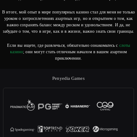
В итоге, мой опыт в мире популярных казино стал для меня не только
уроком о хитросплетениях азартных игр, но и открытием о том, как
важно сохранять баланс между риском и удовольствием. И да, не
забудьте о том, что в игре, как и в жизни, важно знать свои границы.
Если вы ищете, где развлечься, обязательно ознакомьтесь с
слоты
казино
; они могут стать отличным началом в вашем азартном
приключении.
Penyedia Games