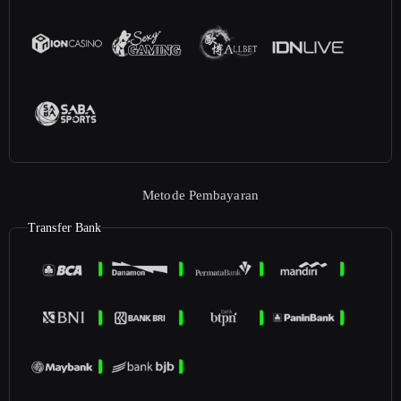
Metode Pembayaran
Transfer Bank