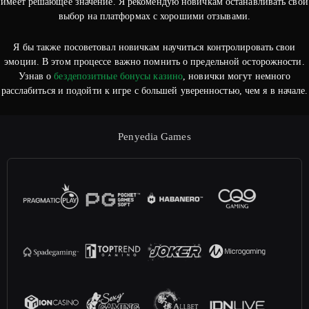
имеет решающее значение. Я рекомендую новичкам останавливать свой
выбор на платформах с хорошими отзывами.
Я бы также посоветовал новичкам научиться контролировать свои
эмоции. В этом процессе важно помнить о предельной осторожности.
Узнав о
бездепозитные бонусы казино
, новички могут немного
расслабиться и подойти к игре с большей уверенностью, чем я в начале.
Penyedia Games