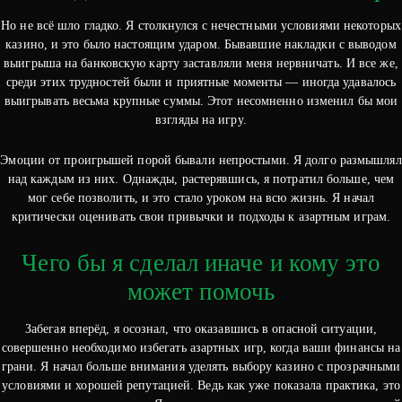
Но не всё шло гладко. Я столкнулся с нечестными условиями некоторых
казино, и это было настоящим ударом. Бывавшие накладки с выводом
выигрыша на банковскую карту заставляли меня нервничать. И все же,
среди этих трудностей были и приятные моменты — иногда удавалось
выигрывать весьма крупные суммы. Этот несомненно изменил бы мои
взгляды на игру.
Эмоции от проигрышей порой бывали непростыми. Я долго размышлял
над каждым из них. Однажды, растерявшись, я потратил больше, чем
мог себе позволить, и это стало уроком на всю жизнь. Я начал
критически оценивать свои привычки и подходы к азартным играм.
Чего бы я сделал иначе и кому это
может помочь
Забегая вперёд, я осознал, что оказавшись в опасной ситуации,
совершенно необходимо избегать азартных игр, когда ваши финансы на
грани. Я начал больше внимания уделять выбору казино с прозрачными
условиями и хорошей репутацией. Ведь как уже показала практика, это