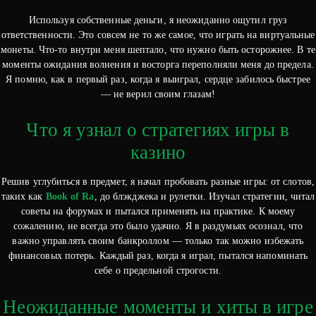
Используя собственные деньги, я неожиданно ощутил груз
ответственности. Это совсем не то же самое, что играть на виртуальные
монеты. Что-то внутри меня шептало, что нужно быть осторожнее. В те
моменты ожидания волнения и восторга переполняли меня до предела.
Я помню, как в первый раз, когда я выиграл, сердце забилось быстрее
— не верил своим глазам!
Что я узнал о стратегиях игры в
казино
Решив углубиться в предмет, я начал пробовать разные игры: от слотов,
таких как
Book of Ra
, до блэкджека и рулетки. Изучал стратегии, читал
советы на форумах и пытался применять на практике. К моему
сожалению, не всегда это было удачно. Я в раздумьях осознал, что
важно управлять своим банкроллом — только так можно избежать
финансовых потерь. Каждый раз, когда я играл, пытался напоминать
себе о предельной строгости.
Неожиданные моменты и хиты в игре