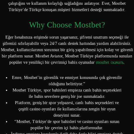
çalıştığını ve kullanım kolaylığı sağladığını anlatıyor. Evet, Mostbet
Türkiye’de Türkçe konuşan müşteri hizmetleri desteği sunmaktadır.
Why Choose Mostbet?
Eğer hesabınıza erişimde sorun yaşarsanız, şifremi unuttum seçeneği ile
şifrenizi sıfırlayabilir veya 24/7 canlı destek hattından yardım alabilirsiniz.
Mostbet, kullanıcılarının sorunsuz bir giriş yapabilmesi için kolay ve güvenli
bir platform sunar. Mostbet Aviator, Mostbet Türkiye platformunda sunulan
popüler ve yenilikçi bir çevrimiçi bahis oyunudur
mostbet скачать
.
Emre, Mostbet’in güvenlik ve emniyet konusunda çok güvenilir
olduğunu belirtiyor.”
Mostbet Türkiye, spor bahisleri empieza canlı bahis seçenekleri
ile bahis severlere geniş bir joe sunmaktadır.
Platform, geniş bir spor yelpazesi, canlı bahis seçenekleri ve
çeşitli casino oyunları ile kullanıcılarına zengin bir oyun
deneyimi sunar.
“Mostbet, Türkiye’de spor bahisleri ve casino oyunları sunan
popüler bir çevrim içi bahis platformudur.