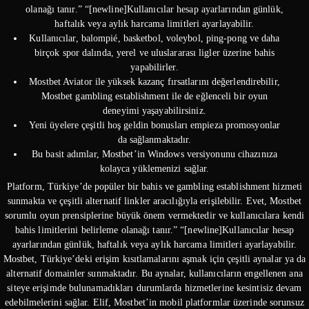
olanağı tanır.” “[newline]Kullanıcılar hesap ayarlarından günlük,
haftalık veya aylık harcama limitleri ayarlayabilir.
Kullanıcılar, balompié, basketbol, voleybol, ping-pong ve daha
birçok spor dalında, yerel ve uluslararası ligler üzerine bahis
yapabilirler.
Mostbet Aviator ile yüksek kazanç fırsatlarını değerlendirebilir,
Mostbet gambling establishment ile de eğlenceli bir oyun
deneyimi yaşayabilirsiniz.
Yeni üyelere çeşitli hoş geldin bonusları empieza promosyonlar
da sağlanmaktadır.
Bu basit adımlar, Mostbet’in Windows versiyonunu cihazınıza
kolayca yüklemenizi sağlar.
Platform, Türkiye’de popüler bir bahis ve gambling establishment hizmeti
sunmakta ve çeşitli alternatif linkler aracılığıyla erişilebilir. Evet, Mostbet
sorumlu oyun prensiplerine büyük önem vermektedir ve kullanıcılara kendi
bahis limitlerini belirleme olanağı tanır.” “[newline]Kullanıcılar hesap
ayarlarından günlük, haftalık veya aylık harcama limitleri ayarlayabilir.
Mostbet, Türkiye’deki erişim kısıtlamalarını aşmak için çeşitli aynalar ya da
alternatif domainler sunmaktadır. Bu aynalar, kullanıcıların engellenen ana
siteye erişimde bulunamadıkları durumlarda hizmetlerine kesintisiz devam
edebilmelerini sağlar. Elif, Mostbet’in mobil platformlar üzerinde sorunsuz