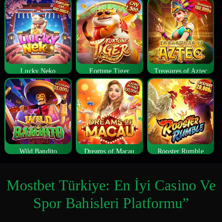
Lucky Neko
Fortune Tiger
Treasures of Aztec
Wild Bandito
Dreams of Macau
Rooster Rumble
Mostbet Türkiye: En İyi Casino Ve
Spor Bahisleri Platformu”