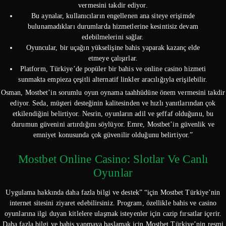
vermesini takdir ediyor.
Bu aynalar, kullanıcıların engellenen ana siteye erişimde
bulunamadıkları durumlarda hizmetlerine kesintisiz devam
edebilmelerini sağlar.
Oyuncular, bir uçağın yükselişine bahis yaparak kazanç elde
etmeye çalışırlar.
Platform, Türkiye’de popüler bir bahis ve online casino hizmeti
sunmakta empieza çeşitli alternatif linkler aracılığıyla erişilebilir.
Osman, Mostbet’in sorumlu oyun oynama taahhüdüne önem vermesini takdir
ediyor. Seda, müşteri desteğinin kalitesinden ve hızlı yanıtlarından çok
etkilendiğini belirtiyor. Nesrin, oyunların adil ve şeffaf olduğunu, bu
durumun güvenini artırdığını söylüyor. Emre, Mostbet’in güvenlik ve
emniyet konusunda çok güvenilir olduğunu belirtiyor.”
Mostbet Online Casino: Slotlar Ve Canlı
Oyunlar
Uygulama hakkında daha fazla bilgi ve destek” “için Mostbet Türkiye’nin
internet sitesini ziyaret edebilirsiniz. Program, özellikle bahis ve casino
oyunlarına ilgi duyan kitlelere ulaşmak isteyenler için cazip fırsatlar içerir.
Daha fazla bilgi ve bahis yapmaya başlamak için Mostbet Türkiye’nin resmi