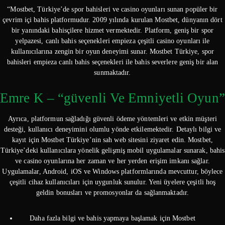
“Mostbet, Türkiye’de spor bahisleri ve casino oyunları sunan popüler bir
çevrim içi bahis platformudur. 2009 yılında kurulan Mostbet, dünyanın dört
bir yanındaki bahisçilere hizmet vermektedir. Platform, geniş bir spor
yelpazesi, canlı bahis seçenekleri empieza çeşitli casino oyunları ile
kullanıcılarına zengin bir oyun deneyimi sunar. Mostbet Türkiye, spor
bahisleri empieza canlı bahis seçenekleri ile bahis severlere geniş bir alan
sunmaktadır.
Emre K – “güvenli Ve Emniyetli Oyun”
Ayrıca, platformun sağladığı güvenli ödeme yöntemleri ve etkin müşteri
desteği, kullanıcı deneyimini olumlu yönde etkilemektedir. Detaylı bilgi ve
kayıt için Mostbet Türkiye’nin sah web sitesini ziyaret edin. Mostbet,
Türkiye’deki kullanıcılara yönelik gelişmiş mobil uygulamalar sunarak, bahis
ve casino oyunlarına her zaman ve her yerden erişim imkanı sağlar.
Uygulamalar, Android, iOS ve Windows platformlarında mevcuttur, böylece
çeşitli cihaz kullanıcıları için uygunluk sunulur. Yeni üyelere çeşitli hoş
geldin bonusları ve promosyonlar da sağlanmaktadır.
Daha fazla bilgi ve bahis yapmaya başlamak için Mostbet