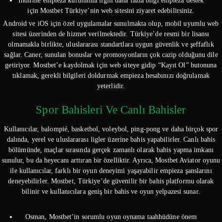
İndirme empieza kurulumla ilgili daha fazla bilgi empieza destek
için Mostbet Türkiye’nin web sitesini ziyaret edebilirsiniz.
Android ve iOS için özel uygulamalar sunulmakta olup, mobil uyumlu web
sitesi üzerinden de hizmet verilmektedir. Türkiye’de resmi bir lisansı
olmamakla birlikte, uluslararası standartlara uygun güvenlik ve şeffaflık
sağlar. Caner, sunulan bonuslar ve promosyonların çok cazip olduğunu dile
getiriyor. Mostbet’e kaydolmak için web siteye gidip “Kayıt Ol” butonuna
tıklamak, gerekli bilgileri doldurmak empieza hesabınızı doğrulamak
yeterlidir.
Spor Bahisleri Ve Canlı Bahisler
Kullanıcılar, balompié, basketbol, voleybol, ping-pong ve daha birçok spor
dalında, yerel ve uluslararası ligler üzerine bahis yapabilirler. Canlı bahis
bölümünde, maçlar sırasında gerçek zamanlı olarak bahis yapma imkanı
sunulur, bu da heyecanı arttıran bir özelliktir. Ayrıca, Mostbet Aviator oyunu
ile kullanıcılar, farklı bir oyun deneyimi yaşayabilir empieza şanslarını
deneyebilirler. Mostbet, Türkiye’de güvenilir bir bahis platformu olarak
bilinir ve kullanıcılara geniş bir bahis ve oyun yelpazesi sunar.
Osman, Mostbet’in sorumlu oyun oynama taahhüdüne önem