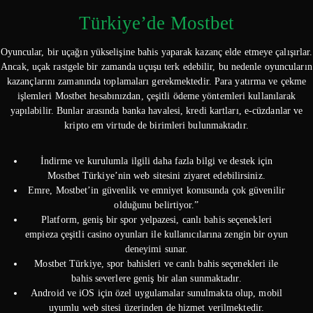
Türkiye’de Mostbet
Oyuncular, bir uçağın yükselişine bahis yaparak kazanç elde etmeye çalışırlar.
Ancak, uçak rastgele bir zamanda uçuşu terk edebilir, bu nedenle oyuncuların
kazançlarını zamanında toplamaları gerekmektedir. Para yatırma ve çekme
işlemleri Mostbet hesabınızdan, çeşitli ödeme yöntemleri kullanılarak
yapılabilir. Bunlar arasında banka havalesi, kredi kartları, e-cüzdanlar ve
kripto em virtude de birimleri bulunmaktadır.
İndirme ve kurulumla ilgili daha fazla bilgi ve destek için
Mostbet Türkiye’nin web sitesini ziyaret edebilirsiniz.
Emre, Mostbet’in güvenlik ve emniyet konusunda çok güvenilir
olduğunu belirtiyor.”
Platform, geniş bir spor yelpazesi, canlı bahis seçenekleri
empieza çeşitli casino oyunları ile kullanıcılarına zengin bir oyun
deneyimi sunar.
Mostbet Türkiye, spor bahisleri ve canlı bahis seçenekleri ile
bahis severlere geniş bir alan sunmaktadır.
Android ve iOS için özel uygulamalar sunulmakta olup, mobil
uyumlu web sitesi üzerinden de hizmet verilmektedir.