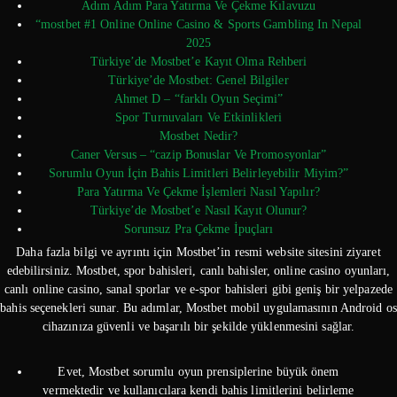
Adım Adım Para Yatırma Ve Çekme Kılavuzu
“mostbet #1 Online Online Casino & Sports Gambling In Nepal
2025
Türkiye’de Mostbet’e Kayıt Olma Rehberi
Türkiye’de Mostbet: Genel Bilgiler
Ahmet D – “farklı Oyun Seçimi”
Spor Turnuvaları Ve Etkinlikleri
Mostbet Nedir?
Caner Versus – “cazip Bonuslar Ve Promosyonlar”
Sorumlu Oyun İçin Bahis Limitleri Belirleyebilir Miyim?”
Para Yatırma Ve Çekme İşlemleri Nasıl Yapılır?
Türkiye’de Mostbet’e Nasıl Kayıt Olunur?
Sorunsuz Pra Çekme İpuçları
Daha fazla bilgi ve ayrıntı için Mostbet’in resmi website sitesini ziyaret
edebilirsiniz. Mostbet, spor bahisleri, canlı bahisler, online casino oyunları,
canlı online casino, sanal sporlar ve e-spor bahisleri gibi geniş bir yelpazede
bahis seçenekleri sunar. Bu adımlar, Mostbet mobil uygulamasının Android os
cihazınıza güvenli ve başarılı bir şekilde yüklenmesini sağlar.
Evet, Mostbet sorumlu oyun prensiplerine büyük önem
vermektedir ve kullanıcılara kendi bahis limitlerini belirleme