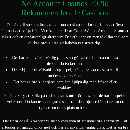
No Account Casinos 2026:
Rekommenderade Casinon
Om du vill spela online casino utan att skapa ett konto, finns det flera
alternativ att välja från. Vi rekommenderar CasinoWithoutAccount.se som ett
säkert och användarvänligt alternativ. Det erbjuder en mängd olika spel som
du kan prova utan att behöva registrera dig.
Det har en användarvänlig plats som gör att du kan snabbt hitta
de spel du tycker om.
Det erbjuder en välvald mängd spel, från klassiska maskiner till
moderna video-slott.
Det har en bra kundtjänst som kan hjälpa dig med frågor eller
problem.
Det är viktigt att kolla på casino utan konto för att se om de har de spel du
tycker om. Du kan testa de gratis spel som de erbjuder för att se om du
tycker om deras plats och spel.
Det finns också NoAccountCasino.com som är ett annat bra alternativ. Det
erbjuder en mängd olika spel och har en användarvänlig plats. Det är en bra