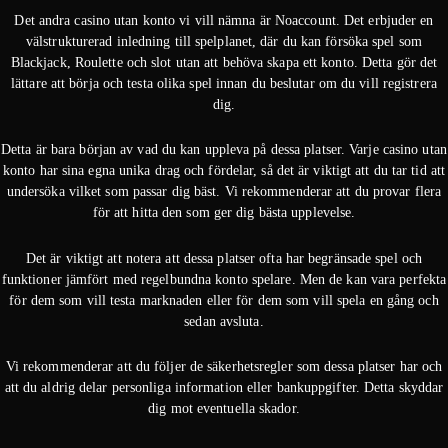
Det andra casino utan konto vi vill nämna är Noaccount. Det erbjuder en
välstrukturerad inledning till spelplanet, där du kan försöka spel som
Blackjack, Roulette och slot utan att behöva skapa ett konto. Detta gör det
lättare att börja och testa olika spel innan du beslutar om du vill registrera
dig.
Detta är bara början av vad du kan uppleva på dessa platser. Varje casino utan
konto har sina egna unika drag och fördelar, så det är viktigt att du tar tid att
undersöka vilket som passar dig bäst. Vi rekommenderar att du provar flera
för att hitta den som ger dig bästa upplevelse.
Det är viktigt att notera att dessa platser ofta har begränsade spel och
funktioner jämfört med regelbundna konto spelare. Men de kan vara perfekta
för dem som vill testa marknaden eller för dem som vill spela en gång och
sedan avsluta.
Vi rekommenderar att du följer de säkerhetsregler som dessa platser har och
att du aldrig delar personliga information eller bankuppgifter. Detta skyddar
dig mot eventuella skador.