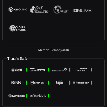
Metode Pembayaran
Transfer Bank