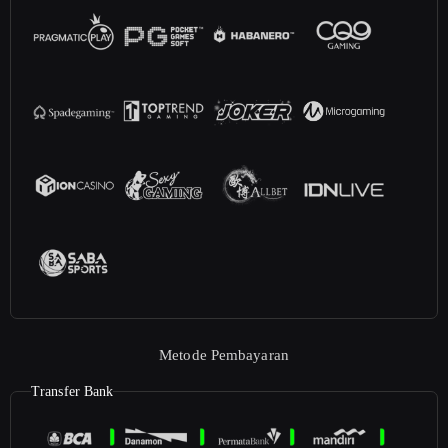
Metode Pembayaran
Transfer Bank