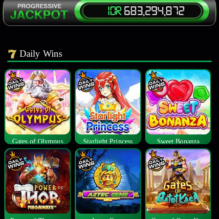
Daily Wins
Gates of Olympus
Starlight Princess
Sweet Bonanza