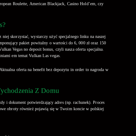
European Roulette, American Blackjack, Casino Hold’em, czy
s?
niej skorzystać, wystarczy użyć specjalnego linku na naszej
ponujący pakiet powitalny o wartości do 6, 000 zł oraz 150
lkan Vegas no deposit bonus, czyli nasza oferta specjalna.
piniami em temat Vulkan Las vegas.
ktualna oferta na benefit bez depozytu in order to nagroda w
Wychodzenia Z Domu
zdy i dokument potwierdzający adres (np. rachunek). Proces
rmowe obroty również pojawią się w Twoim koncie w polskiej