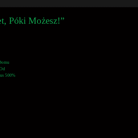
t, Póki Możesz!”
 Domu
 Оd
nus 500%