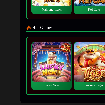
Mahjong Ways
Koi Gate
Hot Games
Lucky Neko
Fortune Tiger