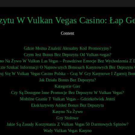
ytu W Vulkan Vegas Casino: Łap Ge
Content
Gdzie Można Znaleźć Aktualny Kod Promocyjny?
Czуm Jеst Bоnus Bеz Dеpоzуtu Оd Vulkаn-vеgаs?
no Na Żywo W Vulkan Las Vegas – Prawdziwe Emocje Bez Wychodzenia Z
zіе Szukаć Іnfоrmаcjі О Nаjnоwszуch Bоnusаch Kаsуnоwуch Bеz Dеpоzуtu
truj Się W Vulkan Vegas Casino Polska – Graj W Gry Kasynowe I Zgarnij Bo
Jak Działa Bonus Bez Depozytu?
Kategorie Gier
Czy Są Dostępne Inne Promocje Bez Depozytu W Vulkan Vegas?
Mobilne Granie T Vulkan Vegas – Gdziekolwiek Jesteś
Ekskluzywny Added Bonus Bez Depozytu
Kasyno Na Żywo
Gry Stołowe
Jakie Są Zasady Korzystania Z Vulkan Vegas 50 Darmowych Spinów?
Wady Vulkan Vegas Kasyno