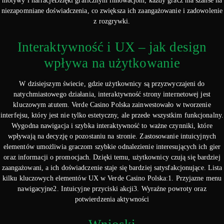
motywy i narracjeDzięki graficznym innowacjom, każdy gracz ma szanse na
niezapomniane doświadczenia, co zwiększa ich zaangażowanie i zadowolenie
z rozgrywki.
Interaktywność i UX – jak design
wpływa na użytkowanie
W dzisiejszym świecie, gdzie użytkownicy są przyzwyczajeni do
natychmiastowego działania, interaktywność strony internetowej jest
kluczowym atutem. Verde Casino Polska zainwestowało w tworzenie
interfejsu, który jest nie tylko estetyczny, ale przede wszystkim funkcjonalny.
Wygodna nawigacja i szybka interaktywność to ważne czynniki, które
wpływają na decyzję o pozostaniu na stronie. Zastosowanie intuicyjnych
elementów umożliwia graczom szybkie odnalezienie interesujących ich gier
oraz informacji o promocjach. Dzięki temu, użytkownicy czują się bardziej
zaangażowani, a ich doświadczenie staje się bardziej satysfakcjonujące. Lista
kilku kluczowych elementów UX w Verde Casino Polska:1. Przyjazne menu
nawigacyjne2. Intuicyjne przyciski akcji3. Wyraźne powroty oraz
potwierdzenia aktywności