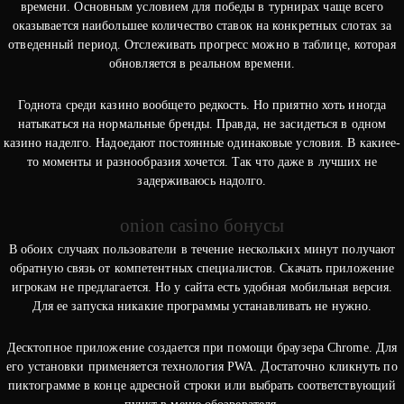
времени. Основным условием для победы в турнирах чаще всего
оказывается наибольшее количество ставок на конкретных слотах за
отведенный период. Отслеживать прогресс можно в таблице, которая
обновляется в реальном времени.
Годнота среди казино вообщето редкость. Но приятно хоть иногда
натыкаться на нормальные бренды. Правда, не засидеться в одном
казино наделго. Надоедают постоянные одинаковые условия. В какиее-
то моменты и разнообразия хочется. Так что даже в лучших не
задерживаюсь надолго.
onion casino бонусы
В обоих случаях пользователи в течение нескольких минут получают
обратную связь от компетентных специалистов. Скачать приложение
игрокам не предлагается. Но у сайта есть удобная мобильная версия.
Для ее запуска никакие программы устанавливать не нужно.
Десктопное приложение создается при помощи браузера Chrome. Для
его установки применяется технология PWA. Достаточно кликнуть по
пиктограмме в конце адресной строки или выбрать соответствующий