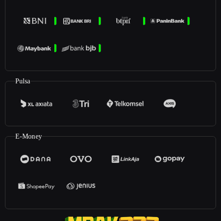
Pulsa
E-Money