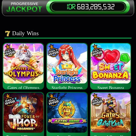
Daily Wins
Gates of Olympus
Starlight Princess
Sweet Bonanza