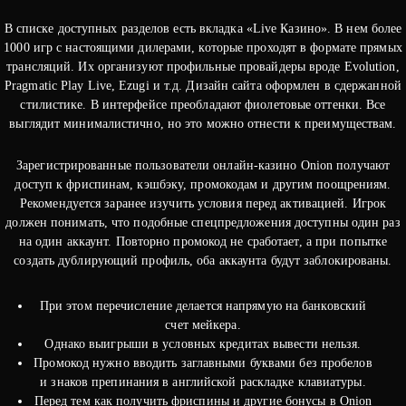
В списке доступных разделов есть вкладка «Live Казино». В нем более
1000 игр с настоящими дилерами, которые проходят в формате прямых
трансляций. Их организуют профильные провайдеры вроде Evolution,
Pragmatic Play Live, Ezugi и т.д. Дизайн сайта оформлен в сдержанной
стилистике. В интерфейсе преобладают фиолетовые оттенки. Все
выглядит минималистично, но это можно отнести к преимуществам.
Зарегистрированные пользователи онлайн-казино Onion получают
доступ к фриспинам, кэшбэку, промокодам и другим поощрениям.
Рекомендуется заранее изучить условия перед активацией. Игрок
должен понимать, что подобные спецпредложения доступны один раз
на один аккаунт. Повторно промокод не сработает, а при попытке
создать дублирующий профиль, оба аккаунта будут заблокированы.
При этом перечисление делается напрямую на банковский
счет мейкера.
Однако выигрыши в условных кредитах вывести нельзя.
Промокод нужно вводить заглавными буквами без пробелов
и знаков препинания в английской раскладке клавиатуры.
Перед тем как получить фриспины и другие бонусы в Onion