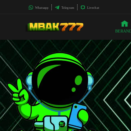
Whatsapp
Telegram
Livechat
BERAN