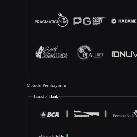
Metode Pembayaran
Transfer Bank