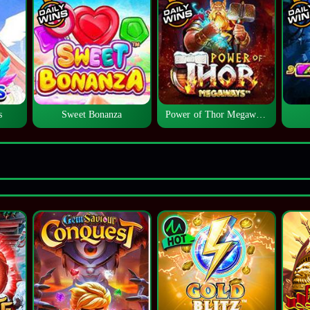
s
Sweet Bonanza
Power of Thor Megaways