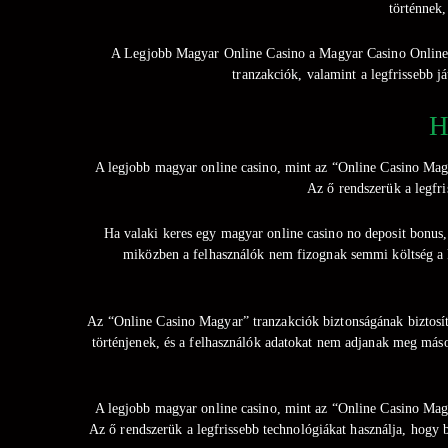
történnek,
A Legjobb Magyar Online Casino a Magyar Casino Online ada
tranzakciók, valamint a legfrissebb j
H
A legjobb magyar online casino, mint az “Online Casino Magy
Az ő rendszerük a legfri
Ha valaki keres egy magyar online casino no deposit bonus, 
miközben a felhasználók nem fizognak semmi költség a ki
Az “Online Casino Magyar” tranzakciók biztonságának biztosítás
történjenek, és a felhasználók adatokat nem adjanak meg máso
A legjobb magyar online casino, mint az “Online Casino Magy
Az ő rendszerük a legfrissebb technológiákat használja, hogy 