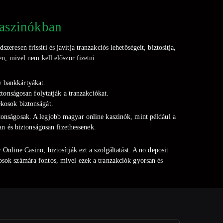
kaszinókban
esen frissíti és javítja tranzakciós lehetőségeit, biztosítja,
n, mivel nem kell először fizetni.
y bankkártyákat.
tonságosan folytatják a tranzakciókat.
ékosok biztonságát.
ztonságosak. A legjobb magyar online kaszinók, mint például a
an és biztonságosan fizethessenek.
nline Casino, biztosítják ezt a szolgáltatást. A no deposit
kosok számára fontos, mivel ezek a tranzakciók gyorsan és