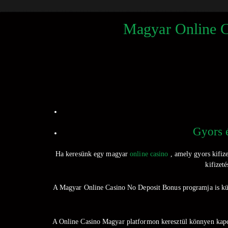
Magyar Online Ca
Gyors 
Ha keresünk egy magyar
online casino
, amely gyors kifize
kifizet
A Magyar Online Casino No Deposit Bonus programja is különö
A Online Casino Magyar platformon keresztül könnyen kapcs