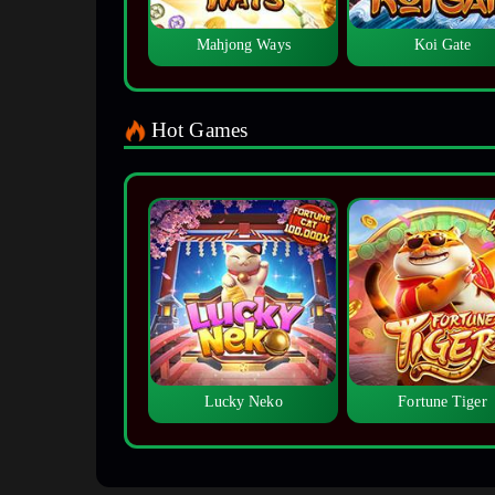
Mahjong Ways
Koi Gate
Hot Games
Lucky Neko
Fortune Tiger