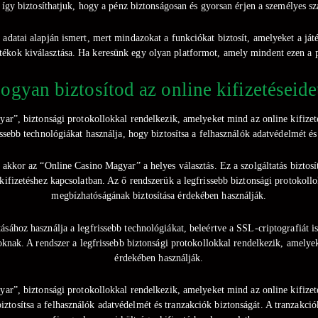
 így biztosíthatjuk, hogy a pénz biztonságosan és gyorsan érjen a személyes s
tai alapján ismert, mert mindazokat a funkciókat biztosít, amelyeket a játé
átékok kiválasztása. Ha keresünk egy olyan platformot, amely mindent ezen a p
ogyan biztosítod az online kifizetéseide
ar”, biztonsági protokollokkal rendelkezik, amelyeket mind az online kifizeté
ssebb technológiákat használja, hogy biztosítsa a felhasználók adatvédelmét és
akkor az “Online Casino Magyar” a helyes választás. Ez a szolgáltatás biztosít
fizetéshez kapcsolatban. Az ő rendszerük a legfrissebb biztonsági protokoll
megbízhatóságának biztosítása érdekében használják.
ához használja a legfrissebb technológiákat, beleértve a SSL-criptografiát is
knak. A rendszer a legfrissebb biztonsági protokollokkal rendelkezik, amelye
érdekében használják.
ar”, biztonsági protokollokkal rendelkezik, amelyeket mind az online kifizeté
biztosítsa a felhasználók adatvédelmét és tranzakciók biztonságát. A tranzakci