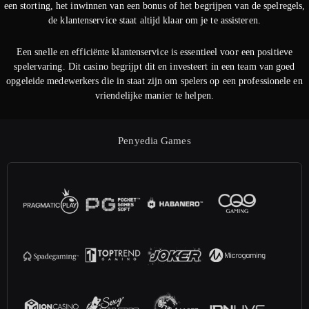
een storting, het inwinnen van een bonus of het begrijpen van de spelregels,
de klantenservice staat altijd klaar om je te assisteren.
Een snelle en efficiënte klantenservice is essentieel voor een positieve
spelervaring. Dit casino begrijpt dit en investeert in een team van goed
opgeleide medewerkers die in staat zijn om spelers op een professionele en
vriendelijke manier te helpen.
Penyedia Games