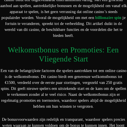
aanbod aan spellen, aantrekkelijke bonussen en de mogelijkheid om vanaf elk
apparaat te spelen, is het geen verrassing dat online casino’s steeds
populairder worden. Vooral de mogelijkheid om met een
billionaire spin
je
fortuin te veranderen, spreekt tot de verbeelding. Dit artikel duikt in de
wereld van dit casino, de beschikbare functies en de voordelen die het te
bieden heeft.
Welkomstbonus en Promoties: Een
Vliegende Start
Een van de belangrijkste factoren die spelers aantrekken tot een online casino
is de welkomstbonus. Dit casino biedt een genereuze welkomstbonus tot
€1500, verdeeld over de eerste paar stortingen, vergezeld van 250 gratis
spins. Dit geeft nieuwe spelers een uitstekende start en de kans om de spellen
te verkennen zonder al te veel risico. Naast de welkomstbonus zijn er
regelmatig promoties en toernooien, waardoor spelers altijd de mogelijkheid
hebben om hun winsten te vergroten.
De bonusvoorwaarden zijn redelijk en transparant, waardoor spelers precies
weten waaraan ze kunnen voldoen om de bonus te kunnen innen. Het loont