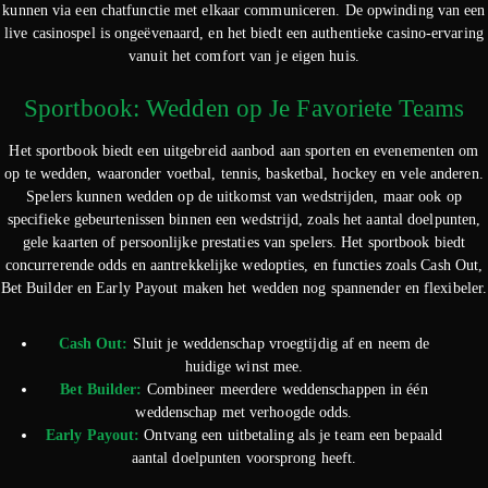
kunnen via een chatfunctie met elkaar communiceren. De opwinding van een
live casinospel is ongeëvenaard, en het biedt een authentieke casino-ervaring
vanuit het comfort van je eigen huis.
Sportbook: Wedden op Je Favoriete Teams
Het sportbook biedt een uitgebreid aanbod aan sporten en evenementen om
op te wedden, waaronder voetbal, tennis, basketbal, hockey en vele anderen.
Spelers kunnen wedden op de uitkomst van wedstrijden, maar ook op
specifieke gebeurtenissen binnen een wedstrijd, zoals het aantal doelpunten,
gele kaarten of persoonlijke prestaties van spelers. Het sportbook biedt
concurrerende odds en aantrekkelijke wedopties, en functies zoals Cash Out,
Bet Builder en Early Payout maken het wedden nog spannender en flexibeler.
Cash Out:
Sluit je weddenschap vroegtijdig af en neem de
huidige winst mee.
Bet Builder:
Combineer meerdere weddenschappen in één
weddenschap met verhoogde odds.
Early Payout:
Ontvang een uitbetaling als je team een bepaald
aantal doelpunten voorsprong heeft.