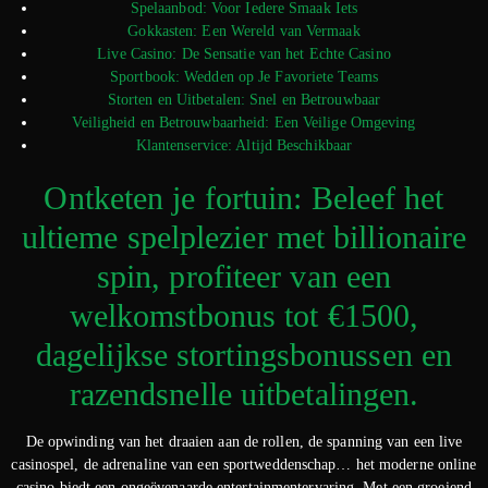
Spelaanbod: Voor Iedere Smaak Iets
Gokkasten: Een Wereld van Vermaak
Live Casino: De Sensatie van het Echte Casino
Sportbook: Wedden op Je Favoriete Teams
Storten en Uitbetalen: Snel en Betrouwbaar
Veiligheid en Betrouwbaarheid: Een Veilige Omgeving
Klantenservice: Altijd Beschikbaar
Ontketen je fortuin: Beleef het
ultieme spelplezier met billionaire
spin, profiteer van een
welkomstbonus tot €1500,
dagelijkse stortingsbonussen en
razendsnelle uitbetalingen.
De opwinding van het draaien aan de rollen, de spanning van een live
casinospel, de adrenaline van een sportweddenschap… het moderne online
casino biedt een ongeëvenaarde entertainmentervaring. Met een groeiend