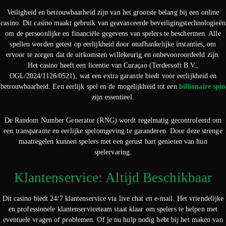
Veiligheid en betrouwbaarheid zijn van het grootste belang bij een online
casino. Dit casino maakt gebruik van geavanceerde beveiligingstechnologieën
om de persoonlijke en financiële gegevens van spelers te beschermen. Alle
spellen worden getest op eerlijkheid door onafhankelijke instanties, om
ervoor te zorgen dat de uitkomsten willekeurig en onbevooroordeeld zijn.
Het casino heeft een licentie van Curaçao (Terdersoft B.V.,
OGL/2024/1126/0521), wat een extra garantie biedt voor eerlijkheid en
betrouwbaarheid. Een eerlijk spel en de mogelijkheid tot een
billionaire spin
zijn essentieel.
De Random Number Generator (RNG) wordt regelmatig gecontroleerd om
een transparante en eerlijke spelomgeving te garanderen. Door deze strenge
maatregelen kunnen spelers met een gerust hart genieten van hun
spelervaring.
Klantenservice: Altijd Beschikbaar
Dit casino biedt 24/7 klantenservice via live chat en e-mail. Het vriendelijke
en professionele klantenserviceteam staat klaar om spelers te helpen met
eventuele vragen of problemen. Of je nu hulp nodig hebt bij het maken van