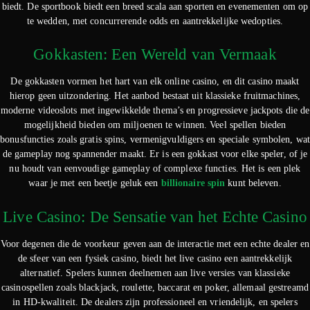
biedt. De sportbook biedt een breed scala aan sporten en evenementen om op
te wedden, met concurrerende odds en aantrekkelijke wedopties.
Gokkasten: Een Wereld van Vermaak
De gokkasten vormen het hart van elk online casino, en dit casino maakt
hierop geen uitzondering. Het aanbod bestaat uit klassieke fruitmachines,
moderne videoslots met ingewikkelde thema’s en progressieve jackpots die de
mogelijkheid bieden om miljoenen te winnen. Veel spellen bieden
bonusfuncties zoals gratis spins, vermenigvuldigers en speciale symbolen, wat
de gameplay nog spannender maakt. Er is een gokkast voor elke speler, of je
nu houdt van eenvoudige gameplay of complexe functies. Het is een plek
waar je met een beetje geluk een
billionaire spin
kunt beleven.
Live Casino: De Sensatie van het Echte Casino
Voor degenen die de voorkeur geven aan de interactie met een echte dealer en
de sfeer van een fysiek casino, biedt het live casino een aantrekkelijk
alternatief. Spelers kunnen deelnemen aan live versies van klassieke
casinospellen zoals blackjack, roulette, baccarat en poker, allemaal gestreamd
in HD-kwaliteit. De dealers zijn professioneel en vriendelijk, en spelers