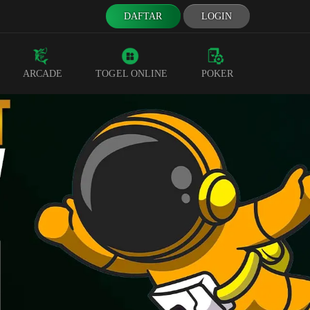
DAFTAR
LOGIN
ARCADE
TOGEL ONLINE
POKER