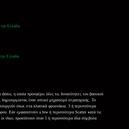
Στην Ελλάδα
Στην Ελλάδα
n demo, η οποία προσφέρει όλες τις δυνατότητες του βασικού
, δημιουργώντας έναν οπτικό μηχανισμό στρατηγικής. Το
ιτουργούν όπως στα κλασικά φρουτάκια. 3 ή περισσότερα
ύρου. Εάν εμφανιστούν a few ή περισσότερα Scatter κατά τις
 οι νίκες προκύπτουν όταν 5 ή περισσότερα ίδια σύμβολα