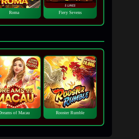
Roma
Fiery Sevens
Dreams of Macau
Rooster Rumble