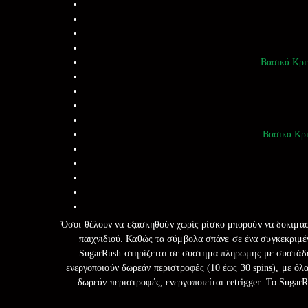
Βασικά Κρι
Βασικά Κρι
Όσοι θέλουν να εξασκηθούν χωρίς ρίσκο μπορούν να δοκιμάσο
παιχνιδιού. Καθώς τα σύμβολα σπάνε σε ένα συγκεκριμέ
SugarRush στηρίζεται σε σύστημα πληρωμής με συστάδες
ενεργοποιούν δωρεάν περιστροφές (10 έως 30 spins), με όλα
δωρεάν περιστροφές, ενεργοποιείται retrigger. Το Suga