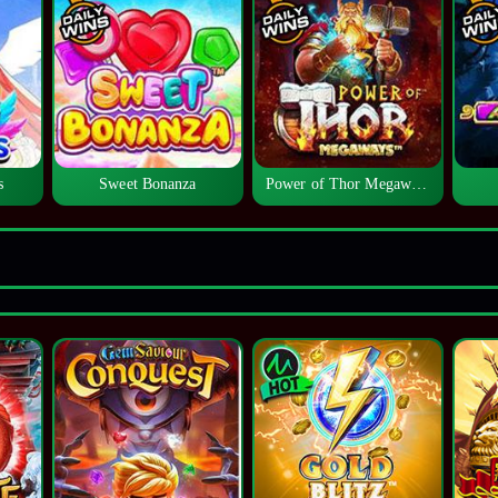
s
Sweet Bonanza
Power of Thor Megaways