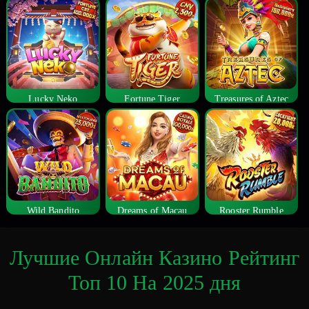
Lucky Neko
Fortune Tiger
Treasures of Aztec
Wild Bandito
Dreams of Macau
Rooster Rumble
Лучшие Онлайн Казино Рейтинг
Топ 10 На 2025 дня