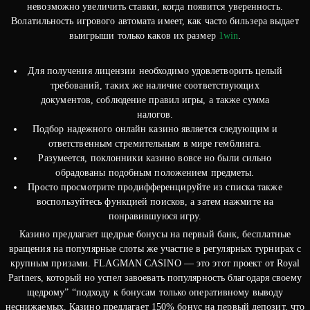
невозможно увеличить ставки, когда появится уверенность.
Волатильность игрового автомата имеет, как часто бильзера выдает
выигрыши только каков их размер
1win
.
Для получения лицензии необходимо удовлетворить целый
требований, таких же наличие соответствующих
документов, соблюдение правил игры, а также сумма
налогов.
Подбор надежного онлайн казино является следующим и
ответственным стремительным в мире гемблинга.
Разумеется, поклонники казино вовсе но были сильно
обрадованы подобным положением предметы.
Просто просмотрите продифференцируйте из списка также
воспользуйтесь функцией поисков, а затем нажмите на
понравившуюся игру.
Казино предлагает щедрые бонусы на первый банк, бесплатные
вращения на популярные слоты же участие в регулярных турнирах с
крупным призами. FLAGMAN CASINO — это этот проект от Royal
Partners, который но успел завоевать популярность благодаря своему
щедрому” “подходу к бонусам только оперативному выводу
неснижаемых. Казино предлагает 150% бонус на первый депозит, что