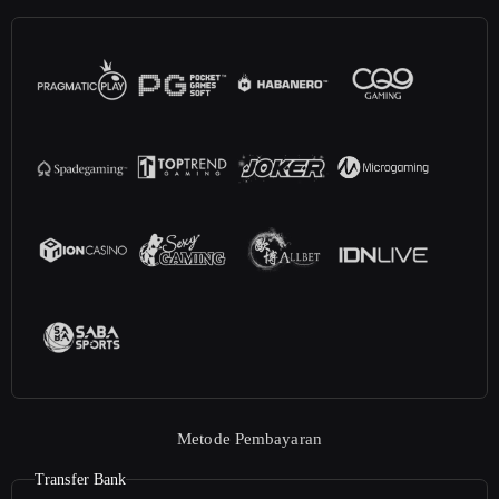
Metode Pembayaran
Transfer Bank