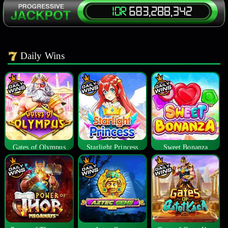
Daily Wins
Gates of Olympus
Starlight Princess
Sweet Bonanza