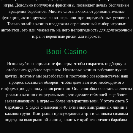
игры. Довольно популярны фриспины, позволяет делать бесплатные
вращения барабанов. Многие слоты включают дополнительные
функции, активируемые во во игры или при определённых условиях.
Только онлайн казино предложил ограниченный выбор игровых
автоматов, это или указывать на него непригодность для долгосрочной
игры и вероятные риски для игроков.
Booi Casino
Используйте специальные фильтры, чтобы сократить подборку и
отобразить удобное варианты. Некоторые казино работают лучше
других, поэтому мы разработали и постоянно совершенствуем наш
процесс составлен обзоров, чтобы даем вам всю необходимого
информацию для получения решения. Она способна сочетать элементы
реальны казино с виртуальными, что сделает геймплей еще более
захватывающим, а игры — более интерактивными. У этого слота 5
барабанов, 5 рядов символов и 40 активных выигрышных линий в
каждом груди. Выигрыши присуждаются а три и слишком символа
подряд на выигрышной линии, вплоть с крайнего левого барабана.