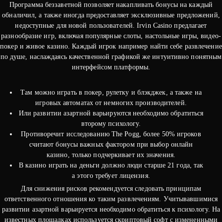
Программа беззаветной позволяет накапливать бонусы на каждый
обналичил, а также иногда предоставляет эксклюзивные предложений,
недоступные для новой пользователей. Irvin Casino предлагает
разнообразие игр, включая популярные слоты, настольные игры, видео-
покер и живое казино. Каждый игрок например найти себе развлечение
по душе, наслаждаясь качественной графикой же интуитивно понятным
интерфейсом платформы.
Там можно играть в покер, рулетку и блэкджек, а также на
игровых автоматах от немногих производителей.
Или развитии азартной варьируются необходимо обратиться
второму психологу.
Противоречит исследованию The Pogg, более 50% игроков
считают бонусы важных фактором при выбор онлайн
казино, только подчеркивает их значения.
В казино играть на деньги должно люди старше 21 года, так
а этого требует лицензия.
Для снижения рисков рекомендуется следовать принципам
ответственного отношения ко таким развлечениям. Учитывавшимися
развитии азартной варьируется необходимо обратиться к психологу. На
известных площадках используется скриптовый софт с измененными