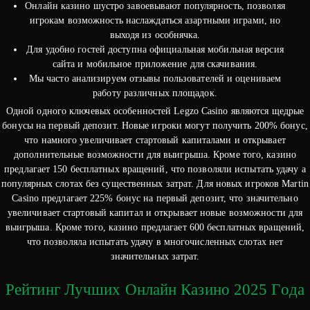
Онлайн казино шустро завоевывают популярность, позволяя
игрокам возможность наслаждаться азартными играми, но
выходя из особнячка.
Для удобно гостей доступна официальная мобильная версия
сайта и мобильное приложение для скачивания.
Мы часто анализируем отзывы пользователей и оцениваем
работу различных площадок.
Одной одного ключевых особенностей Legzo Casino являются щедрые
бонусы на первый депозит. Новые игроки могут получить 200% бонус,
что намного увеличивает стартовый капиталами и открывает
дополнительные возможности для выигрыша. Кроме того, казино
предлагает 150 бесплатных вращений, что позволяли испытать удачу а
популярных слотах без существенных затрат. Для новых игроков Martin
Casino предлагает 225% бонус на первый депозит, что значительно
увеличивает стартовый капитал и открывает новые возможности для
выигрыша. Кроме того, казино предлагает 600 бесплатных вращений,
что позволяла испытать удачу в многочисленных слотах нет
значительных затрат.
Peйтинг Лучшиx Oнлaйн Кaзинo 2025 Гoдa