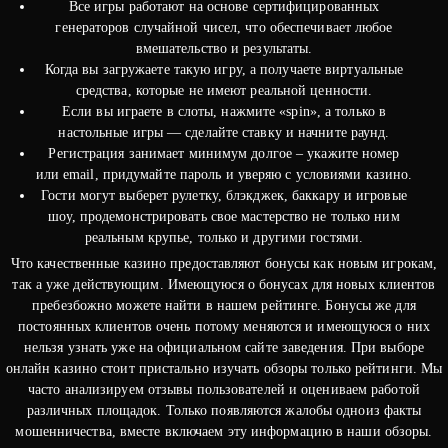
Все игры работают на основе сертифицированных
генераторов случайной чисел, что обеспечивает любое
вмешательство и результаты.
Когда вы загружаете такую игру, а получаете виртуальные
средства, которые не имеют реальной ценности.
Если вы играете в слоты, нажмите «spin», а только в
настольные игры — сделайте ставку и начните раунд.
Регистрация занимает минимум долгое – укажите номер
или email, придумайте пароль и уверяю с условиями казино.
Гости могут выберет рулетку, блэкджек, баккару и игровые
шоу, продемонстрировать свое мастерство не только ним
реальным крупье, только и другими гостями.
Что качественные казино предоставляют бонусы как новым игрокам,
так а уже действующим. Имеющуюся о бонусах для новых клиентов
пребезбожно можете найти в нашем рейтинге. Бонусы же для
постоянных клиентов очень потому меняются и имеющуюся о них
нельзя узнать уже на официальном сайте заведения. При выборе
онлайн казино стоит пристально изучать обзоры только рейтинги. Мы
часто анализируем отзывы пользователей и оцениваем работой
различных площадок. Только появляются жалобы одноиз факты
мошенничества, вместе включаем эту информацию в наши обзоры.