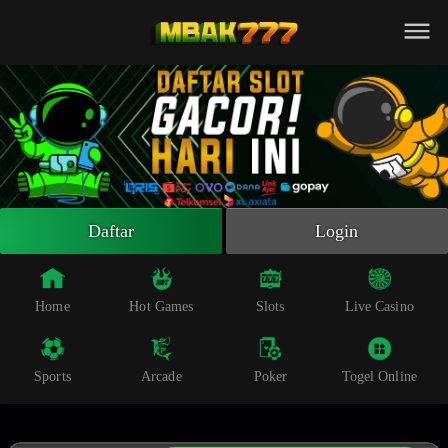
Beranda
Slot Online
Live Casino
Sportsbook
Arcade
Togel Online
Daftar
Login
Poker
Whatsapp
Home
Hot Games
Slots
Live Casino
Telegram
Sports
Arcade
Poker
Togel Online
Livechat