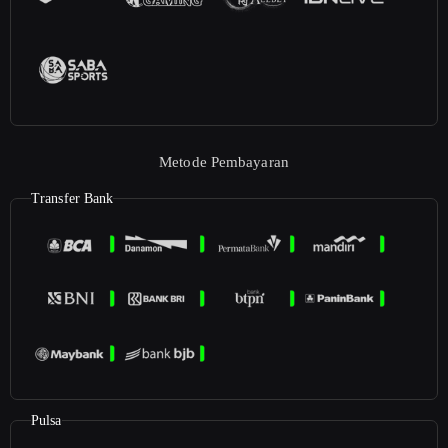
Metode Pembayaran
Transfer Bank
Pulsa