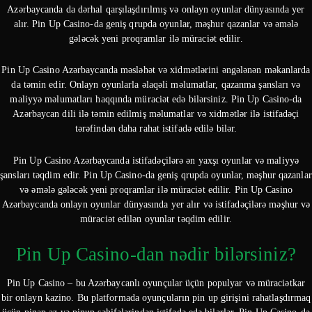
Azərbaycanda da dərhal qarşılaşdırılmış və onlayn oyunlar dünyasında yer
alır. Pin Up Casino-da geniş qrupda oyunlar, məşhur qazanlar və əmələ
gələcək yeni proqramlar ilə müraciət edilir.
Pin Up Casino Azərbaycanda məsləhət və xidmətlərini əngələnən məkanlarda
da təmin edir. Onlayn oyunlarla əlaqəli məlumatlar, qazanma şansları və
maliyyə məlumatları haqqında müraciət edə bilərsiniz. Pin Up Casino-da
Azərbaycan dili ilə təmin edilmiş məlumatlar və xidmətlər ilə istifadəçi
tərəfindən daha rahat istifadə edilə bilər.
Pin Up Casino Azərbaycanda istifadəçilərə ən yaxşı oyunlar və maliyyə
şansları təqdim edir. Pin Up Casino-da geniş qrupda oyunlar, məşhur qazanlar
və əmələ gələcək yeni proqramlar ilə müraciət edilir. Pin Up Casino
Azərbaycanda onlayn oyunlar dünyasında yer alır və istifadəçilərə məşhur və
müraciət edilən oyunlar təqdim edilir.
Pin Up Casino-dan nədir bilərsiniz?
Pin Up Casino – bu Azərbaycanlı oyunçular üçün populyar və müraciətkar
bir onlayn kazino. Bu platformada oyunçuların pin up girişini rahatlaşdırmaq