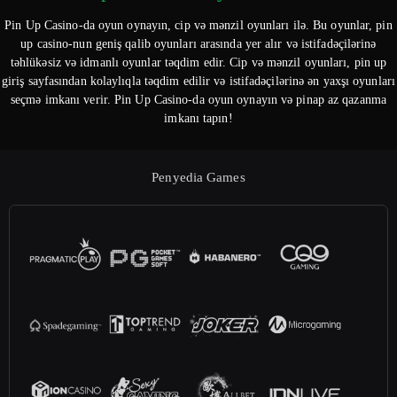
Pin Up Casino-da oyun oynayın, cip və mənzil oyunları ilə. Bu oyunlar, pin
up casino-nun geniş qalib oyunları arasında yer alır və istifadəçilərinə
təhlükəsiz və idmanlı oyunlar təqdim edir. Cip və mənzil oyunları, pin up
giriş sayfasından kolaylıqla təqdim edilir və istifadəçilərinə ən yaxşı oyunları
seçmə imkanı verir. Pin Up Casino-da oyun oynayın və pinap az qazanma
imkanı tapın!
Penyedia Games