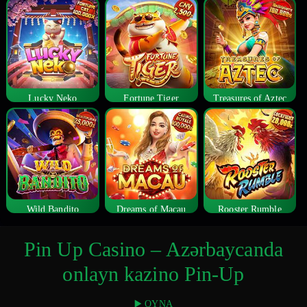
Lucky Neko
Fortune Tiger
Treasures of Aztec
Wild Bandito
Dreams of Macau
Rooster Rumble
Pin Up Casino – Azərbaycanda
onlayn kazino Pin-Up
▶️ OYNA