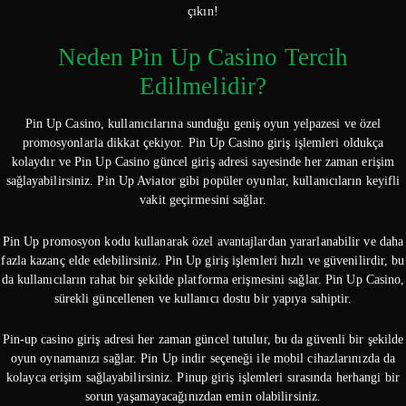
çıkın!
Neden Pin Up Casino Tercih
Edilmelidir?
Pin Up Casino, kullanıcılarına sunduğu geniş oyun yelpazesi ve özel
promosyonlarla dikkat çekiyor. Pin Up Casino giriş işlemleri oldukça
kolaydır ve Pin Up Casino güncel giriş adresi sayesinde her zaman erişim
sağlayabilirsiniz. Pin Up Aviator gibi popüler oyunlar, kullanıcıların keyifli
vakit geçirmesini sağlar.
Pin Up promosyon kodu kullanarak özel avantajlardan yararlanabilir ve daha
fazla kazanç elde edebilirsiniz. Pin Up giriş işlemleri hızlı ve güvenilirdir, bu
da kullanıcıların rahat bir şekilde platforma erişmesini sağlar. Pin Up Casino,
sürekli güncellenen ve kullanıcı dostu bir yapıya sahiptir.
Pin-up casino giriş adresi her zaman güncel tutulur, bu da güvenli bir şekilde
oyun oynamanızı sağlar. Pin Up indir seçeneği ile mobil cihazlarınızda da
kolayca erişim sağlayabilirsiniz. Pinup giriş işlemleri sırasında herhangi bir
sorun yaşamayacağınızdan emin olabilirsiniz.