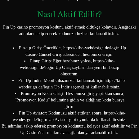
Nasıl Aktif Edilir?
Pin Up casino promosyon kodunu aktif etmek oldukça kolaydır. Aşağıdaki
adımları takip ederek kodunuzu hızlıca kullanabilirsiniz:
Pin-up Giriş: Öncelikle, https://kiho-webdesign.de/login Up
Casino Güncel Giriş adresinden hesabınıza erişin.
Pinup Giriş: Eğer hesabınız yoksa, https://kiho-
webdesign.de/login Up Giriş sayfasından yeni bir hesap
oluşturun.
Pin Up İndir: Mobil cihazınızda kullanmak için https://kiho-
webdesign.de/login Up İndir seçeneğini kullanabilirsiniz.
Promosyon Kodu Girişi: Hesabınıza giriş yaptıktan sonra,
“Promosyon Kodu” bölümüne gidin ve aldığınız kodu buraya
girin.
Pin Up Aviator: Kodunuzu aktif ettikten sonra, https://kiho-
webdesign.de/login Up Aviator gibi oyunlarda kullanabilirsiniz.
Bu adımları takip ederek promosyon kodunuzu kolayca aktif edebilir ve Pin
Up Casino’da sunulan avantajlardan yararlanabilirsiniz.