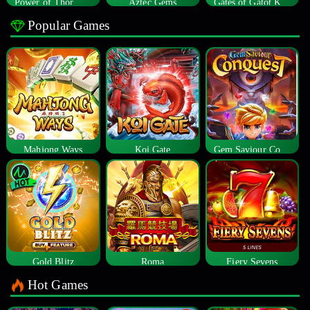
Power of Thor Megaways
Aztec Gems
Gates of Gatot Kaca
Popular Games
Mahjong Ways
Koi Gate
Gem Saviour Conquest
Gold Blitz
Roma
Fiery Sevens
Hot Games