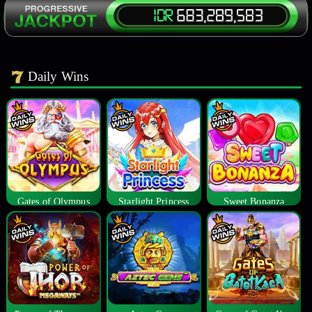
Daily Wins
Gates of Olympus
Starlight Princess
Sweet Bonanza