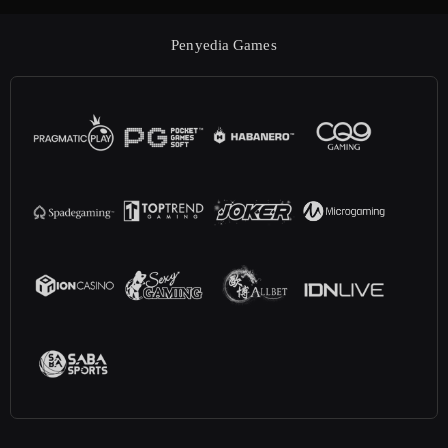
Penyedia Games