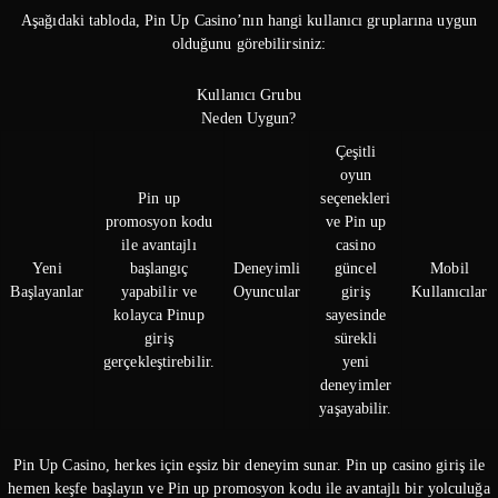
Aşağıdaki tabloda, Pin Up Casino’nın hangi kullanıcı gruplarına uygun
olduğunu görebilirsiniz:
Kullanıcı Grubu
Neden Uygun?
Çeşitli
oyun
Pin up
seçenekleri
promosyon kodu
ve Pin up
ile avantajlı
casino
Yeni
başlangıç
Deneyimli
güncel
Mobil
Başlayanlar
yapabilir ve
Oyuncular
giriş
Kullanıcılar
kolayca Pinup
sayesinde
giriş
sürekli
gerçekleştirebilir.
yeni
deneyimler
yaşayabilir.
Pin Up Casino, herkes için eşsiz bir deneyim sunar. Pin up casino giriş ile
hemen keşfe başlayın ve Pin up promosyon kodu ile avantajlı bir yolculuğa