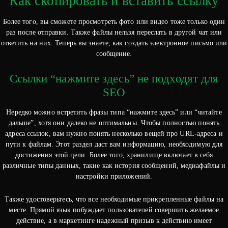
Как скопировать и вставить ссылку
Более того, вы сможете просмотреть фото или видео тоже только один
раз после отправки. Также файлы нельзя переслать в другой чат или
ответить на них. Теперь вы знаете, как создать электронное письмо или
сообщение.
Ссылки “нажмите здесь” не подходят для
SEO
Нередко можно встретить фразы типа “нажмите здесь” или “читайте
дальше”, хотя они далеко не оптимальны. Чтобы полностью понять
адреса ссылок, вам нужно понять несколько вещей про URL-адреса и
пути к файлам. Этот раздел даст вам информацию, необходимую для
достижения этой цели. Более того, хранилище включает в себя
различные типы данных, такие как история сообщений, медиафайлы и
настройки приложений.
Также удостоверьтесь, что все необходимые прикрепленные файлы на
месте. Прямой язык побуждает пользователей совершить желаемое
действие, а в маркетинге надежный призыв к действию имеет