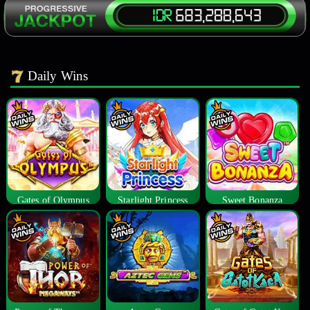
Daily Wins
Gates of Olympus
Starlight Princess
Sweet Bonanza