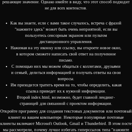
решающее значение. Однако имейте в виду, что этот способ подходит
не для всех контекстов.
Как вы знаете, если с вами такое случалось, встреча с фразой
“нажмите здесь” может быть очень неприятной, если вы
пользуетесь сенсорным экраном или пультом
дистанционного управления.
Нажимая на эту иконку или ссылку, вы откроете новое окно,
в котором сможете написать свой ответ на полученное
письмо.
С помощью них мы можем общаться с коллегами, друзьями
и семьей, делиться информацией и получать ответы на свои
вопросы.
Им приходится тратить время на то, чтобы определить, какая
ссылка приведет их к нужной информации.
Второй index.html, возможно, будет главной лендинг-
страницей для связанной с проектом информации.
Откройте программу для создания текстовых документов или почтовый
клиент на вашем компьютере. Некоторые популярные почтовые
клиенты включают Microsoft Outlook, Gmail и Thunderbird. В этом посте
мы рассмотрели, почему лучше избегать гиперссылок типа “нажмите