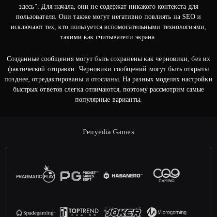
здесь”. Для начала, они не содержат никакого контекста для
пользователя. Они также могут негативно повлиять на SEO и
исключают тех, кто пользуется вспомогательными технологиями,
такими как считыватели экрана.
Созданные сообщения могут быть сохранены как черновики, без их
фактической отправки. Черновики сообщений могут быть открыты
позднее, отредактированы и отосланы. На разных моделях настройки
быстрых ответов слегка отличаются, поэтому рассмотрим самые
популярные варианты.
Penyedia Games