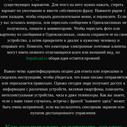
существующих вариантов. Для этого на него нужно нажать, стереть
вариант по умолчанию и ввести собственную фразу. Нажмите рядом с
ним пальцем, чтобы открыть дополнительное меню, и перешлите. Если
у вас остались вопросы, или переслать сообщение в Одноклассниках не
получилось, пишите в комментариях. Чтобы переслать фото или
картинку из сообщения в Одноклассниках, сначала сохраните ее на свое
устройство, а затем прикрепите в диалог к нужному человеку и
отправьте его. Помните, что некоторые электронные почтовые клиенты
могут иметь немного отличающиеся шаги или внешний вид, но
lesparksad.ru
общая идея остается прежней.
Важно четко идентифицировать опцию для ответа или пересылки и
следовать инструкциям, чтобы убедиться, что ваше письмо отправляется
или пересылается правильно. Однако сегодня люди получают доступ к
информации с различных устройств, включая смартфоны, планшеты,
интеллектуальные устройства, часы и даже телевизоры. Как вы знаете,
если с вами такое случалось, встреча с фразой “нажмите здесь” может
быть очень неприятной, если вы пользуетесь сенсорным экраном или
пультом дистанционного управления.