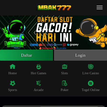
Beranda
Slot Online
Live Casino
Sportsbook
Arcade
Togel Online
Daftar
Login
Poker
Whatsapp
Home
Hot Games
Slots
Live Casino
Telegram
Sports
Arcade
Poker
Togel Online
Livechat