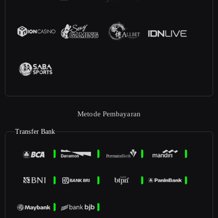
Metode Pembayaran
Transfer Bank