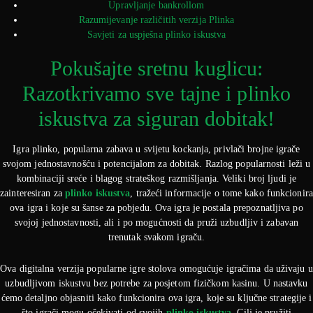
Upravljanje bankrollom
Razumijevanje različitih verzija Plinka
Savjeti za uspješna plinko iskustva
Pokušajte sretnu kuglicu:
Razotkrivamo sve tajne i plinko
iskustva za siguran dobitak!
Igra plinko, popularna zabava u svijetu kockanja, privlači brojne igrače
svojom jednostavnošću i potencijalom za dobitak. Razlog popularnosti leži u
kombinaciji sreće i blagog strateškog razmišljanja. Veliki broj ljudi je
zainteresiran za
plinko iskustva
, tražeći informacije o tome kako funkcionira
ova igra i koje su šanse za pobjedu. Ova igra je postala prepoznatljiva po
svojoj jednostavnosti, ali i po mogućnosti da pruži uzbudljiv i zabavan
trenutak svakom igraču.
Ova digitalna verzija popularne igre stolova omogućuje igračima da uživaju u
uzbudljivom iskustvu bez potrebe za posjetom fizičkom kasinu. U nastavku
ćemo detaljno objasniti kako funkcionira ova igra, koje su ključne strategije i
što igrači mogu očekivati od svojih
plinko iskustva
. Cilj je pružiti