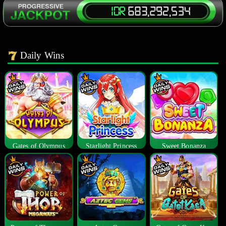
Daily Wins
Gates of Olympus
Starlight Princess
Sweet Bonanza