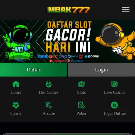
Beranda
Slot Online
Live Casino
Sportsbook
Arcade
Togel Online
Daftar
Login
Poker
Whatsapp
Home
Hot Games
Slots
Live Casino
Telegram
Sports
Arcade
Poker
Togel Online
Livechat