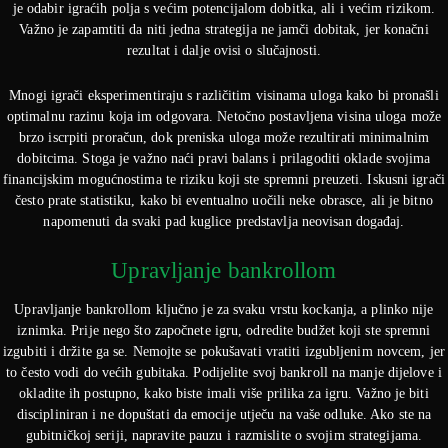
je odabir igraćih polja s većim potencijalom dobitka, ali i većim rizikom.
Važno je zapamtiti da niti jedna strategija ne jamči dobitak, jer konačni
rezultat i dalje ovisi o slučajnosti.
Mnogi igrači eksperimentiraju s različitim visinama uloga kako bi pronašli
optimalnu razinu koja im odgovara. Netočno postavljena visina uloga može
brzo iscrpiti proračun, dok preniska uloga može rezultirati minimalnim
dobitcima. Stoga je važno naći pravi balans i prilagoditi oklade svojima
financijskim mogućnostima te riziku koji ste spremni preuzeti. Iskusni igrači
često prate statistiku, kako bi eventualno uočili neke obrasce, ali je bitno
napomenuti da svaki pad kuglice predstavlja neovisan događaj.
Upravljanje bankrollom
Upravljanje bankrollom ključno je za svaku vrstu kockanja, a plinko nije
iznimka. Prije nego što započnete igru, odredite budžet koji ste spremni
izgubiti i držite ga se. Nemojte se pokušavati vratiti izgubljenim novcem, jer
to često vodi do većih gubitaka. Podijelite svoj bankroll na manje dijelove i
okladite ih postupno, kako biste imali više prilika za igru. Važno je biti
discipliniran i ne dopuštati da emocije utječu na vaše odluke. Ako ste na
gubitničkoj seriji, napravite pauzu i razmislite o svojim strategijama.