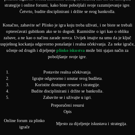
strategije i online forumi, kako biste poboljšali svoje razumijevanje igre.
Četvrto, budite disciplinirani i držite se svog bankrolla.
Konačno, zabavite se! Plinko je igra koju treba uživati, i ne biste se trebali
opterećavati gubitkom ako se to dogodi. Razmislite o igri kao o obliku
zabave, a ne kao o načinu zarade novca. Uvijek imajte na umu da je ključ
uspješnog kockanja odgovorno ponašanje i realna očekivanja. Za neke igrače,
učenje od drugih i dijeljenje
plinko iskustva
može biti sjajan način za
poboljšanje svoje igre.
Postavite realna očekivanja.
Igrajte odgovorno i unutar svog budžeta.
Koristite dostupne resurse i strategije.
Budite disciplinirani i držite se bankrolla.
Zabavite se i uživajte u igri.
Preporučeni resursi
Opis
Online forum za plinko
Mjesto za dijeljenje iskustava i strategija.
igrače