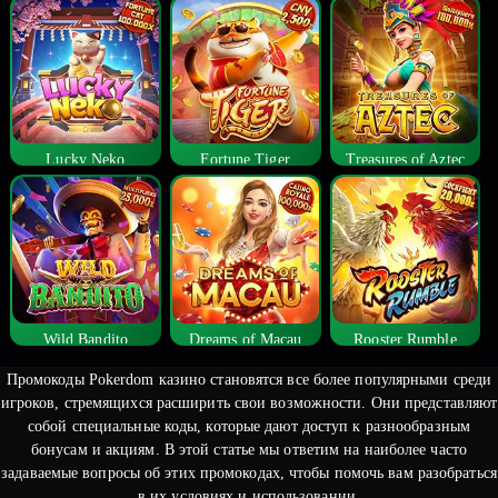
Lucky Neko
Fortune Tiger
Treasures of Aztec
Wild Bandito
Dreams of Macau
Rooster Rumble
Промокоды Pokerdom казино становятся все более популярными среди
игроков, стремящихся расширить свои возможности. Они представляют
собой специальные коды, которые дают доступ к разнообразным
бонусам и акциям. В этой статье мы ответим на наиболее часто
задаваемые вопросы об этих промокодах, чтобы помочь вам разобраться
в их условиях и использовании.