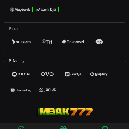
Pulsa
E-Money
©2023
Mbak777
. All rights reserved | 18+