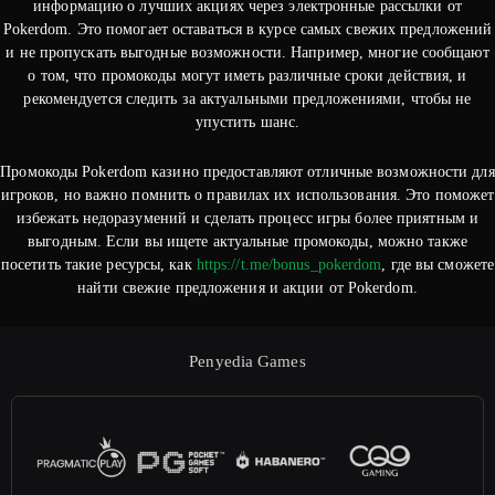
информацию о лучших акциях через электронные рассылки от
Pokerdom. Это помогает оставаться в курсе самых свежих предложений
и не пропускать выгодные возможности. Например, многие сообщают
о том, что промокоды могут иметь различные сроки действия, и
рекомендуется следить за актуальными предложениями, чтобы не
упустить шанс.
Промокоды Pokerdom казино предоставляют отличные возможности для
игроков, но важно помнить о правилах их использования. Это поможет
избежать недоразумений и сделать процесс игры более приятным и
выгодным. Если вы ищете актуальные промокоды, можно также
посетить такие ресурсы, как
https://t.me/bonus_pokerdom
, где вы сможете
найти свежие предложения и акции от Pokerdom.
Penyedia Games