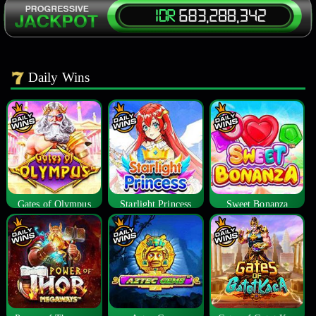
Daily Wins
Gates of Olympus
Starlight Princess
Sweet Bonanza