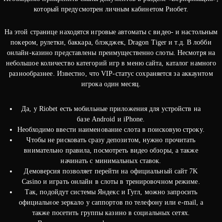
который предусмотрен личным кабинетом Риобет.
На этой странице находятся игровые автоматы с видео- и настольным
покером, рулетки, баккара, блэкджек, Dragon Tiger и т.д. В лобби
онлайн-казино представлены преимущественно слоты. Несмотря на
небольшое количество категорий игр в меню сайта, каталог намного
разнообразнее. Известно, что VIP-статус сохраняется за аккаунтом
игрока один месяц.
Да, у Riobet есть мобильные приложения для устройств на
базе Android и iPhone.
Необходимо ввести наименование слота в поисковую строку.
Чтобы не рисковать сразу депозитом, нужно прочитать
внимательно правила, посмотреть видео обзоры, а также
начинать с минимальных ставок.
Демоверсия позволяет перейти на официальный сайт 7K
Casino и играть онлайн в слоты в тренировочном режиме.
Так, подойдут системы Яндекс и Гугл, можно запросить
официальное зеркало у саппортов по телефону или e-mail, а
также посетить группы казино в социальных сетях.