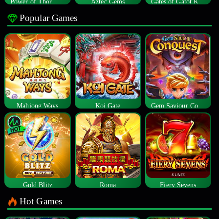
Power of Thor Megaways
Aztec Gems
Gates of Gatot Kaca
Popular Games
Mahjong Ways
Koi Gate
Gem Saviour Conquest
Gold Blitz
Roma
Fiery Sevens
Hot Games