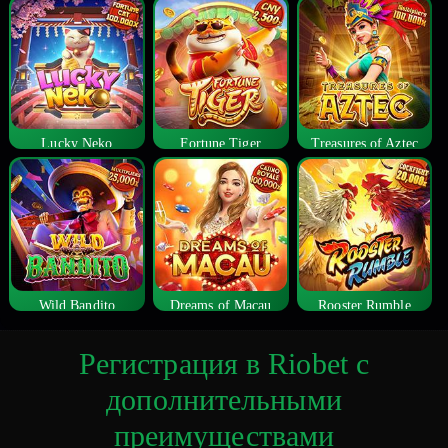
Lucky Neko
Fortune Tiger
Treasures of Aztec
Wild Bandito
Dreams of Macau
Rooster Rumble
Регистрация в Riobet с
дополнительными
преимуществами