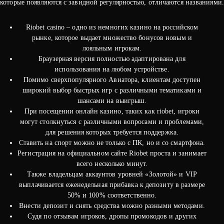
которые появляются с завидной регулярностью, отличаются названиями.
Riobet casino – одно из немногих казино на российском
рынке, которое выдает множество бонусов новым и
лояльным игрокам.
Браузерная версия полностью адаптирована для
использования на любом устройстве.
Помимо сверхпопулярного Авиатора, клиентам доступен
широкий выбор быстрых игр с различными тематиками и
шансами на выигрыш.
При посещении онлайн казино, таких как riobet, игроки
могут столкнуться с различными вопросами и проблемами,
для решения которых требуется поддержка.
Ставить на спорт можно не только с ПК, но и со смартфона.
Регистрация на официальном сайте Riobet проста и занимает
всего несколько минут.
Также владельцам аккаунтов уровней «Золотой» и VIP
выплачивается еженедельная прибавка к депозиту в размере
50% и 100% соответственно.
Внести депозит и снять средства можно разными методами.
Судя по отзывам игроков, дропы промокодов и других