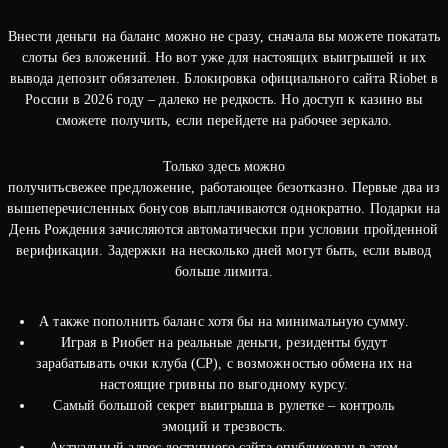
Внести деньги на баланс можно не сразу, сначала вы можете покатать
слоты без вложений. Но вот уже для настоящих выигрышей и их
вывода депозит обязателен. Блокировка официального сайта Riobet в
России в 2026 году – далеко не редкость. Но доступ к казино вы
сможете получить, если перейдете на рабочее зеркало.
Только здесь можно
получитьсвежее предложение, работающее безотказно. Первые два из
вышеперечисленных бонусов выплачиваются однократно. Подарки на
День Рождения зачисляются автоматически при условии пройденной
верификации. Задержки на несколько дней могут быть, если вывод
больше лимита.
А также пополнить баланс хотя бы на минимальную сумму.
Играя в Риобет на реальные деньги, резиденты будут
зарабатывать очки клуба (CP), с возможностью обмена их на
настоящие гривны по выгодному курсу.
Самый большой секрет выигрыша в рулетке – контроль
эмоций и трезвость.
Актуальный адрес доступного сайта опубликован в этом