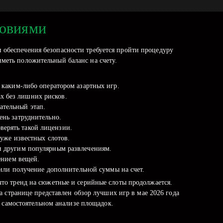
ловиями
 обеспечения безопасности требуется пройти процедуру
иметь положительный баланс на счету.
каким-либо оператором азартных игр.
х без лишних рисков.
ательный этап.
ень затруднительно.
верять такой лицензии.
уже известных слотов.
 и другим популярным развлечениям.
ением вещей.
или получение дополнительной суммы на счет.
 что тренд на сюжетные и серийные слоты продолжается.
 странице представлен обзор лучших игр в мае 2026 года
а самостоятельном анализе площадок.