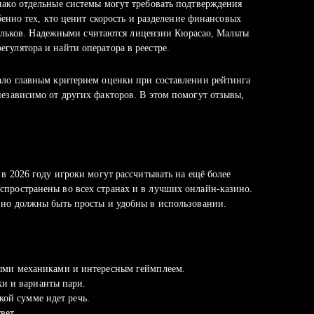
нако отдельные системы могут требовать подтверждения
нно тех, кто ценит скорость и разделение финансовых
ельков. Надежными считаются лицензии Кюрасао, Мальты
гулятора и найти оператора в реестре.
ало главным критерием оценки при составлении рейтинга
независимо от других факторов. В этом помогут отзывы,
 в 2026 году игроки могут рассчитывать на ещё более
спространены во всех странах и в лучших онлайн-казино.
ино должны быть просты и удобны в использовании.
ными механиками и интересным геймплеем.
ки и варианты пари.
кой сумме идет речь.
вет.