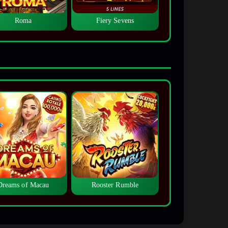
Roma
Fiery Sevens
Dreams of Macau
Rooster Rumble