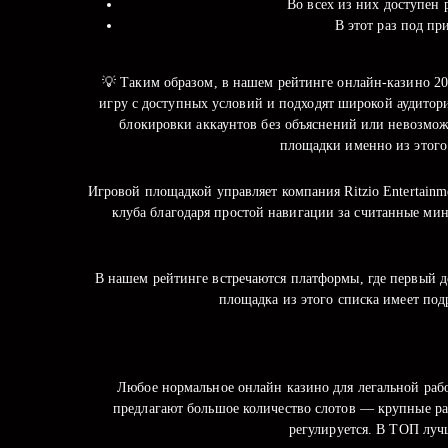
Bo вcex из ниx дocтупeн 
В этот раз под пр
💡 Таким образом, в нашем рейтинге онлайн-казино 20
игру с доступных условий и подходят широкой аудитори
блокировки аккаунтов без объяснений или невозмож
площадки именно из этого 
Игровой площадкой управляет компания Ritzio Entertain
клуба благодаря простой навигации за считанные ми
В нашем рейтинге встречаются платформы, где первый де
площадка из этого списка имеет по
Любое нормальное онлайн казино для легальной рабо
предлагают большое количество слотов — крупные раз
регулируется. В ТОП луч