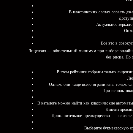
В классических слотах сорвать дж
Доступ
Актуальное зеркало
Oнлa
Всё это в совоку
Лицензия — обязательный минимум при выборе онлайн к
без риска. По
В этом рейтинге собраны только лиценз
Лю
Однако они чаще всего ограничены только сл
При использован
В каталоге можно найти как классические автомат
Лицензированн
Дополнительное преимущество — наличие де
Выберите букмекерскую ко