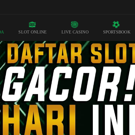
DA
SLOT ONLINE
LIVE CASINO
SPORTSBOOK