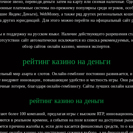
очное звено, переводя деньги затем на карту или снимая наличные. Од
ронные платежные системы по-прежнему популярны среди игроков, особе
ие Яндекс.Деньги), WebMoney, а также ряд других региональных кош
а других юрисдикций. Для этого можно перейти на официальный сайт ре
ы и поддержку на русском языке. Наличие действующего разрешения ст
отсутствии сайт автоматически исключается из списка рекомендуемых, 
обзор сайтов онлайн казино, мнения экспертов.
рейтинг казино на деньги
ельный мир азарта и слотов. Онлайн-гемблинг постоянно развивается, и
 внедряют инновации, повышающие удобство и честность игры. Они ра
ичные лотереи, благодаря онлайн-гемблингу. Cайты лучших онлайн каз
рейтинг казино на деньги
тают более 100 компаний, предлагая игры с высоким RTP, инновацион
тся в реальном времени, а события на поле влияют на доступные рын
ется причина жалобы и, если дело касается финансовых средств, то о ка
тинг онлайн казино это инструмент сужения выбора, а не финальный от