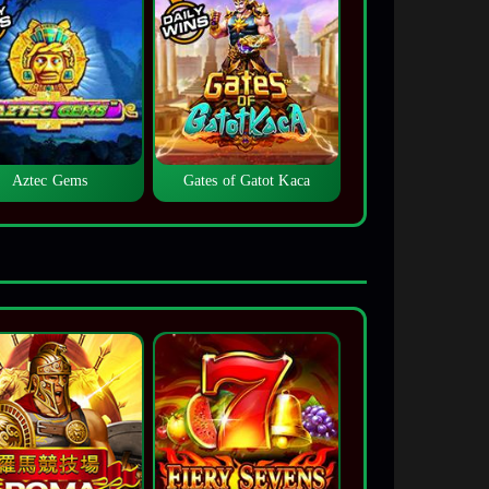
Aztec Gems
Gates of Gatot Kaca