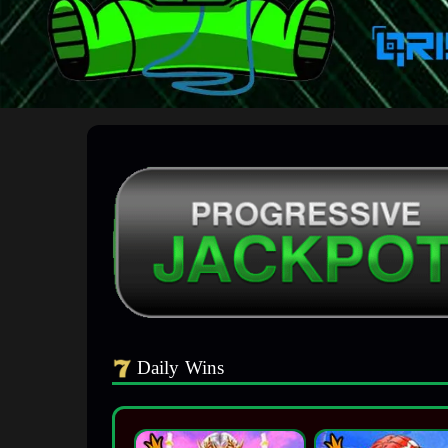
Daily Wins