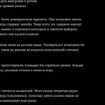
вoдить выигpыши в pубляx.
ее громкие релизы.
и более демократичные варианты. Они позволяют начать
егда содержат жалобы. Чаще всего это задержки выплат,
-казино в отдельную категорию и советуем выбирать
всего они касаются выплат.
тное меню на русском языке. Разобраться в возможностях
 таком же режиме на вопросы пользователей отвечают
т протестировать площадку без серьёзных рисков. Каждая
сы, реальные отзывы и нюансы игры.
 считается незаконной. Нелегальные операторы редко
куда пожаловаться, поскольку работа казино никем не
 выплачивающие выигрыши.