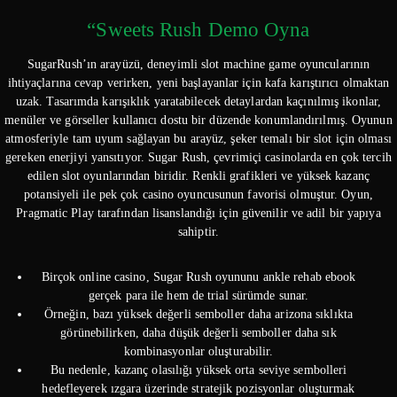
“Sweets Rush Demo Oyna
SugarRush’ın arayüzü, deneyimli slot machine game oyuncularının
ihtiyaçlarına cevap verirken, yeni başlayanlar için kafa karıştırıcı olmaktan
uzak. Tasarımda karışıklık yaratabilecek detaylardan kaçınılmış ikonlar,
menüler ve görseller kullanıcı dostu bir düzende konumlandırılmış. Oyunun
atmosferiyle tam uyum sağlayan bu arayüz, şeker temalı bir slot için olması
gereken enerjiyi yansıtıyor. Sugar Rush, çevrimiçi casinolarda en çok tercih
edilen slot oyunlarından biridir. Renkli grafikleri ve yüksek kazanç
potansiyeli ile pek çok casino oyuncusunun favorisi olmuştur. Oyun,
Pragmatic Play tarafından lisanslandığı için güvenilir ve adil bir yapıya
sahiptir.
Birçok online casino, Sugar Rush oyununu ankle rehab ebook
gerçek para ile hem de trial sürümde sunar.
Örneğin, bazı yüksek değerli semboller daha arizona sıklıkta
görünebilirken, daha düşük değerli semboller daha sık
kombinasyonlar oluşturabilir.
Bu nedenle, kazanç olasılığı yüksek orta seviye sembolleri
hedefleyerek ızgara üzerinde stratejik pozisyonlar oluşturmak