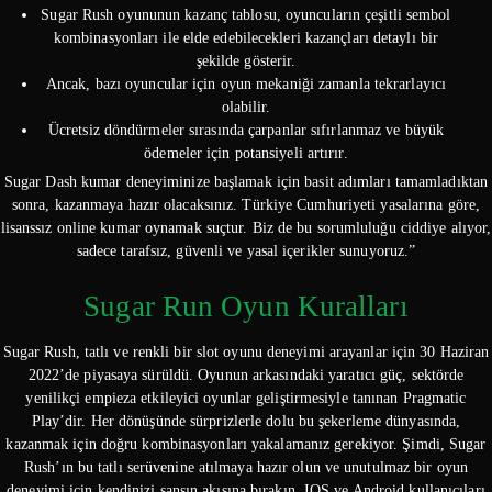
Sugar Rush oyununun kazanç tablosu, oyuncuların çeşitli sembol
kombinasyonları ile elde edebilecekleri kazançları detaylı bir
şekilde gösterir.
Ancak, bazı oyuncular için oyun mekaniği zamanla tekrarlayıcı
olabilir.
Ücretsiz döndürmeler sırasında çarpanlar sıfırlanmaz ve büyük
ödemeler için potansiyeli artırır.
Sugar Dash kumar deneyiminize başlamak için basit adımları tamamladıktan
sonra, kazanmaya hazır olacaksınız. Türkiye Cumhuriyeti yasalarına göre,
lisanssız online kumar oynamak suçtur. Biz de bu sorumluluğu ciddiye alıyor,
sadece tarafsız, güvenli ve yasal içerikler sunuyoruz.”
Sugar Run Oyun Kuralları
Sugar Rush, tatlı ve renkli bir slot oyunu deneyimi arayanlar için 30 Haziran
2022’de piyasaya sürüldü. Oyunun arkasındaki yaratıcı güç, sektörde
yenilikçi empieza etkileyici oyunlar geliştirmesiyle tanınan Pragmatic
Play’dir. Her dönüşünde sürprizlerle dolu bu şekerleme dünyasında,
kazanmak için doğru kombinasyonları yakalamanız gerekiyor. Şimdi, Sugar
Rush’ın bu tatlı serüvenine atılmaya hazır olun ve unutulmaz bir oyun
deneyimi için kendinizi şansın akışına bırakın. IOS ve Android kullanıcıları