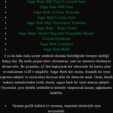
Sugar Rush 1000 Trial Vs Gerçek Oyun
Sugar Dash 1000 Oyna
Sugar Rush’ın Demo Versiyonu
Sugar Rush Ücretsiz Oyna
Sugar Rush Ekşi: Oyuncuların Yorumları
Sugar Rush – Bonus Oyunu
Sugar Rush’ı Mobil Cihazımda Oynayabilir Miyim?
Ücretsiz Döndürme
Sugar Rush Stratejileri
Sugar Rush Mobil
3 ya da daha fazla scatter sembolü ekranda belirdiğinde freespin özelliği
hidup olur. Bu turda çarpan izleri sıfırlanmaz, yani tur süresince birikmeye
devam eder. Bu çarpanlar, x2’den başlayarak her tekrarında iki katına çıkar
ve maksimum x128’e ulaşabilir. Sugar Rush slot oyunu, dinamik bir oyun
yapısına sahiptir ve oyunculara heyecan dolu bir deneyim sunar. Oyun, klasik
makara sistemlerinden farklı olarak, ızgara bazlı bir oyun alanına sahiptir.
Oyuncular, aynı türdeki sembollerin kümeler oluşturarak kazanç sağlamasını
hedefler.
Oyunun grafik kalitesi ve oynanışı, masaüstü sürümüyle aynı
seviyededir.