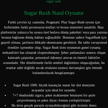
sugar rush
.
Sugar Rush Nasıl Oynanır
Farklı çevrim içi casinolar, Pragmatic Play Sugar-Rush oyunu için
birbirinden farklı promosyon kodları ve bonus sistemleri sunabilir. Bazı
platformlar yalnızca bu oyuna özel bedava dönüş paketleri veya para yatırma
bonusa bağlanan dönüş hakları sağlayabilir. Bonusun sadece SugarRush için
geçerli olması, şartların dikkatle okunmasını gerektirir. Bu tablo varsayımsal
örnekler içermekte olup, Sugar Rush slots oyununun genel oynanış
mekanikleri baz alınarak oluşturulmuştur. Şeker patlamaları sonucu oluşan
katmanlı çarpanlar, potansiyel ödemeyi artıran en önemli faktörler
arasındadır. Her döndürmede farklı sembol dağılımları oluşacağından, bu
oranlar sabit değildir ancak ortalama oyuncu davranışları göz önünde
bulundurularak hesaplanmıştır.
Sugar Rush 1000, büyük kazançlar sunan bir slot deneyimi
arayanlar için ideal bir oyundur.
7×7 ebadındaki ızgara, şeker makinesine benzeyen bir şeyle
çerçevelenmiş ve şeker diyarı fonuna yerleştirilmiştir.
Bu slotu gerçek parayla oynayabileceğiniz gibi ücretsiz demo