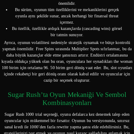
önemlidir.
Bu sürüm, oyunun tüm özelliklerini ve mekaniklerini gerçek
oyunla aynı şekilde sunar, ancak herhangi bir finansal threat
içermez.
Bu özellik, özellikle ardışık kazançlarda (cascading wins) görsel
bir tatmin sunuyor.
Ayrıca, oyunun volatilitesi nedeniyle stratejik oynamak ve bütçe kontrolü
yapmak önemlidir. Free Spins sırasında Multiplier Spots sıfırlanmaz, bu da
daha büyük kazançlar elde etme şansınızı artırır. Endüstri ortalamasına
kıyasla oldukça yüksek olan bu oran, oyunculara her oynadıkları the woman
100 birim için ortalama 96. 50 birim geri dönüş vaat eder. Bu, slot oyunları
içinde rekabetçi bir geri dönüş oranı olarak kabul edilir ve oyuncular için
cazip bir seçenek oluşturur.
Sugar Rush’ta Oyun Mekaniği Ve Sembol
Kombinasyonları
Sugar Rush 1000 trial seçeneği, oyunu defalarca kez denemek talep eden
oyuncular için mükemmel bir fırsattır. Oyunun bu versiyonunda, sınırsız
sanal kredi ile 1000’den fazla rewrite yapma şansı elde edebilirsiniz. Bu,
stratejilerinizi test etmek ve oyunun nasıl kazanç sağladığını anlamak için