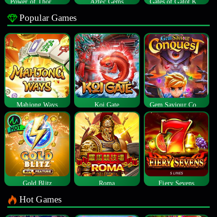
Power of Thor Megaways
Aztec Gems
Gates of Gatot Kaca
Popular Games
Mahjong Ways
Koi Gate
Gem Saviour Conquest
Gold Blitz
Roma
Fiery Sevens
Hot Games