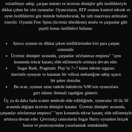
volatiliteye sahip, çarpan sistemi ve ücretsiz dönüşler gibi özellikleriyle
dikkat çeken bir slot oyunudur. Oyuncuların, RTP oranını kontrol ederek ve
oyun özelliklerini göz önünde bulundurarak, bu tatlı maceraya atılmaları
önerilir. Oyunda Free Spins (ücretsiz döndürme) modu ve çarpanlar gibi
çeşitli bonus özellikleri bulunur.
Ayrıca oyunun en dikkat çeken özelliklerinden biri para çarpan
sistemidir.
Ücretsiz dönüşler sırasında, çarpanlar sıfırlanmaz empieza” “aynı
konumda tekrar kazanç elde edilmesiyle artmaya devam eder.
Sugar Rush, Pragmatic Play’in 7×7 küme ödeme ızgarası
üzerinde oynayan ve kazanan bir rollout mekaniğine sahip uçucu
bir şeker slotudur.
Bu oran, oyunun uzun vadede bahislerin %96’sını oyunculara
geri ödeme ihtimali taşıdığını gösterir.
Üç ya da daha fazla scatter sembolü elde edildiğinde, oyuncular 10 ila 30
arasında değişen ücretsiz dönüşler kazanır. Ücretsiz dönüşler sırasında,
çarpanlar sıfırlanmaz empieza” “aynı konumda tekrar kazanç elde edilmesiyle
artmaya devam eder. Çevrimiçi casinolarda Sugar Hurry oynarken birçok
bonus ve promosyondan yararlanmak mümkündür.