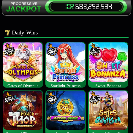
Daily Wins
Gates of Olympus
Starlight Princess
Sweet Bonanza