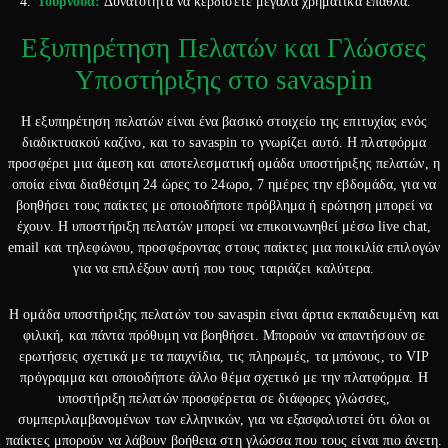
Τουρνουά:
Δυνατότητα να κερδίσετε μεγάλα χρηματικά έπαθλα.
Εξυπηρέτηση Πελατών και Γλώσσες
Υποστήριξης στο savaspin
Η εξυπηρέτηση πελατών είναι ένα βασικό στοιχείο της επιτυχίας ενός
διαδικτυακού καζίνο, και το savaspin το γνωρίζει αυτό. Η πλατφόρμα
προσφέρει μια άμεση και αποτελεσματική ομάδα υποστήριξης πελατών, η
οποία είναι διαθέσιμη 24 ώρες το 24ωρο, 7 ημέρες την εβδομάδα, για να
βοηθήσει τους παίκτες με οποιοδήποτε πρόβλημα ή ερώτηση μπορεί να
έχουν. Η υποστήριξη πελατών μπορεί να επικοινωνηθεί μέσω live chat,
email και τηλεφώνου, προσφέροντας στους παίκτες μια ποικιλία επιλογών
για να επιλέξουν αυτή που τους ταιριάζει καλύτερα.
Η ομάδα υποστήριξης πελατών του savaspin είναι άρτια εκπαιδευμένη και
φιλική, και πάντα πρόθυμη να βοηθήσει. Μπορούν να απαντήσουν σε
ερωτήσεις σχετικά με τα παιχνίδια, τις πληρωμές, τα μπόνους, το VIP
πρόγραμμα και οποιοδήποτε άλλο θέμα σχετικό με την πλατφόρμα. Η
υποστήριξη πελατών προσφέρεται σε διάφορες γλώσσες,
συμπεριλαμβανομένων των ελληνικών, για να εξασφαλιστεί ότι όλοι οι
παίκτες μπορούν να λάβουν βοήθεια στη γλώσσα που τους είναι πιο άνετη.