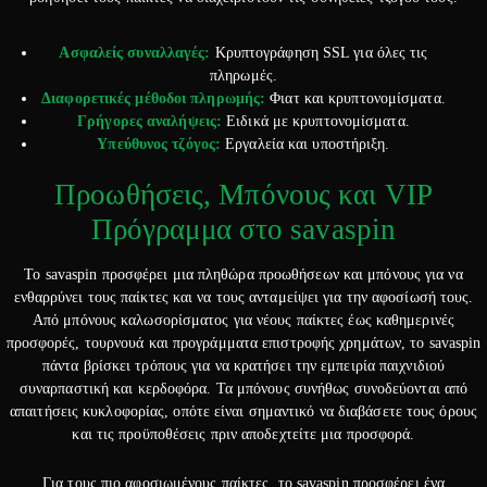
Ασφαλείς συναλλαγές:
Κρυπτογράφηση SSL για όλες τις
πληρωμές.
Διαφορετικές μέθοδοι πληρωμής:
Φιατ και κρυπτονομίσματα.
Γρήγορες αναλήψεις:
Ειδικά με κρυπτονομίσματα.
Υπεύθυνος τζόγος:
Εργαλεία και υποστήριξη.
Προωθήσεις, Μπόνους και VIP
Πρόγραμμα στο savaspin
Το savaspin προσφέρει μια πληθώρα προωθήσεων και μπόνους για να
ενθαρρύνει τους παίκτες και να τους ανταμείψει για την αφοσίωσή τους.
Από μπόνους καλωσορίσματος για νέους παίκτες έως καθημερινές
προσφορές, τουρνουά και προγράμματα επιστροφής χρημάτων, το savaspin
πάντα βρίσκει τρόπους για να κρατήσει την εμπειρία παιχνιδιού
συναρπαστική και κερδοφόρα. Τα μπόνους συνήθως συνοδεύονται από
απαιτήσεις κυκλοφορίας, οπότε είναι σημαντικό να διαβάσετε τους όρους
και τις προϋποθέσεις πριν αποδεχτείτε μια προσφορά.
Για τους πιο αφοσιωμένους παίκτες, το savaspin προσφέρει ένα