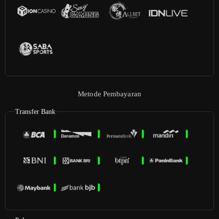
Metode Pembayaran
Transfer Bank