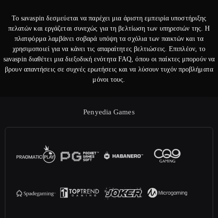
Το savaspin δεσμεύεται να παρέχει μια άριστη εμπειρία υποστήριξης
πελατών και εργάζεται συνεχώς για τη βελτίωση των υπηρεσιών της. Η
πλατφόρμα λαμβάνει σοβαρά υπόψη τα σχόλια των παικτών και τα
χρησιμοποιεί για να κάνει τις απαραίτητες βελτιώσεις. Επιπλέον, το
savaspin διαθέτει μια διεξοδική ενότητα FAQ, όπου οι παίκτες μπορούν να
βρουν απαντήσεις σε συχνές ερωτήσεις και να λύσουν τυχόν προβλήματα
μόνοι τους.
Penyedia Games