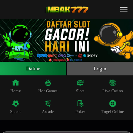
Beranda
Slot Online
Live Casino
Sportsbook
Arcade
Togel Online
Daftar
Login
Poker
Whatsapp
Home
Hot Games
Slots
Live Casino
Telegram
Sports
Arcade
Poker
Togel Online
Livechat