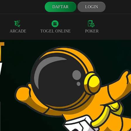
DAFTAR
LOGIN
ARCADE
TOGEL ONLINE
POKER