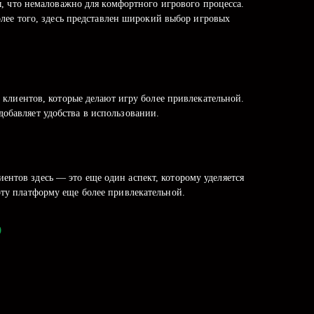
, что немаловажно для комфортного игрового процесса.
лее того, здесь представлен широкий выбор игровых
клиентов, которые делают игру более привлекательной.
добавляет удобства в использовании.
ентов здесь — это еще один аспект, которому уделяется
 эту платформу еще более привлекательной.
о