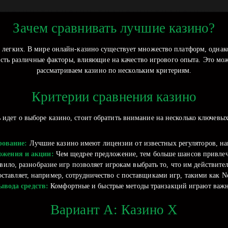
Зачем сравнивать лучшие казино?
 легких. В мире онлайн-казино существует множество платформ, однак
ть различные факторы, влияющие на качество игрового опыта. Это мож
рассматриваем казино по нескольким критериям.
Критерии сравнения казино
ь идет о выборе казино, стоит обратить внимание на несколько ключевых
рование:
Лучшие казино имеют лицензии от известных регуляторов, н
ожения и акции:
Чем щедрее предложение, тем больше шансов привлеч
вило, разнобразие игр позволяет игрокам выбрать то, что им действит
оставляет, например, сотрудничество с поставщиками игр, такими как Ne
ывода средств:
Комфортные и быстрые методы транзакций играют важн
Вариант A: Казино X