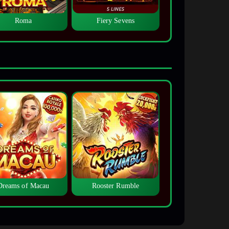
Roma
Fiery Sevens
Dreams of Macau
Rooster Rumble