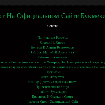
рт На Официальном Сайте Букмеке
Content
Популярные Разделы
Ставки На Спорт
Бонусы И Акции Букмекеров
Обзоры Матчей И Аналитика
Рейтинг Букмекеров
Титул в Рпл: «зенит» – Все Еще Фаворит, Но Цска сравнялась С «красн
Самый голубоватый Матч Старта сезон: «айнтрахт» – «бавария» Обещаем
Прогнозы
Лига Экспертов
➦➦ Где Делать Ставки На Спорт?
Приветственный Бонус
новости Букмекеров
Прогнозы И Ставки в Спорт
Фаворит Спорт Официальный Сайт