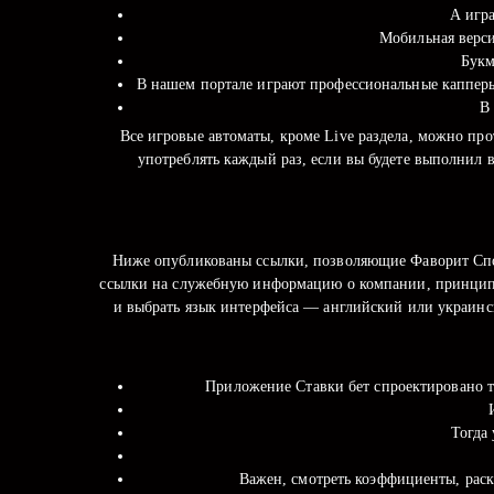
А игр
Мобильная верси
Букм
В нашем портале играют профессиональные капперы
В
Все игровые автоматы, кроме Live раздела, можно про
употреблять каждый раз, если вы будете выполнил 
Ниже опубликованы ссылки, позволяющие Фаворит Спорт
ссылки на служебную информацию о компании, принципах
и выбрать язык интерфейса — английский или украинс
Приложение Ставки бет спроектировано та
Тогда
Важен, смотреть коэффициенты, раск