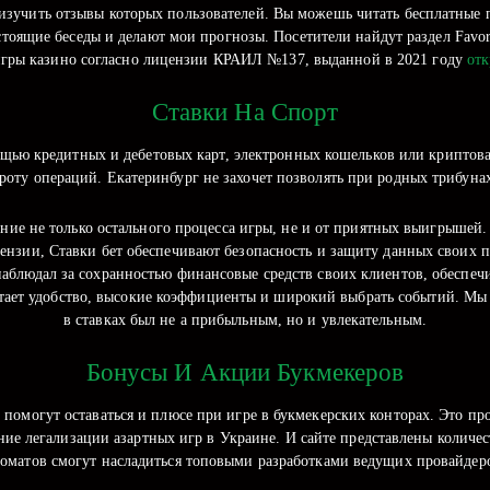
изучить отзывы которых пользователей. Вы можешь читать бесплатные п
оящие беседы и делают мои прогнозы. Посетители найдут раздел Favor
 игры казино согласно лицензии КРАИЛ №137, выданной в 2021 году
отк
Ставки На Спорт
щью кредитных и дебетовых карт, электронных кошельков или криптовал
роту операций. Екатеринбург не захочет позволять при родных трибуна
ие не только остального процесса игры, не и от приятных выигрышей. 
цензии, Ставки бет обеспечивают безопасность и защиту данных своих 
наблюдал за сохранностью финансовые средств своих клиентов, обеспеч
етает удобство, высокие коэффициенты и широкий выбрать событий. Мы 
в ставках был не а прибыльным, но и увлекательным.
Бонусы И Акции Букмекеров
 помогут оставаться и плюсе при игре в букмекерских конторах. Это п
ие легализации азартных игр в Украине. И сайте представлены колич
оматов смогут насладиться топовыми разработками ведущих провайдеро