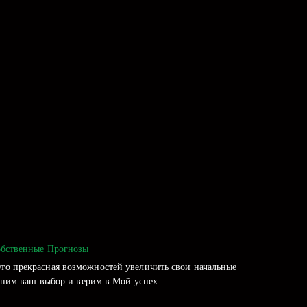
обственные Прогнозы
Это прекрасная возможностей увеличить свои начальные
еним ваш выбор и верим в Мой успех.