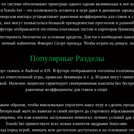
а по системе обеспечивает проигрыш одного одним включенных в нее ис
я Stawki bet – это возможность остаются в игре даже в динамике заро
екерская контора устанавливает рыночные коэффициенты для ставок в с
, них могут похвастаться большой проходимостью прогнозов и разнообр
 футере отображаются логотипы платежных систем и партнеров букмекер
тестировать бесплатно на условные кредиты. Для того необходимо нажа
в личный кабинетик Фаворит Спорт прохода. Чтобы играть на деньги, 
Популярные Разделы
 скачать и Android и iOS. В футере отображаются логотипы платежных
 ответственной игры, правилах букмекера и т. д. Игроки могут смени
кий. Наличии лицензии гарантирует своевременные выплаты без беспри
рыночные коэффициенты для ставок а спорт.
ким образом, чтобы максимально упростить вашу игру и сделать проце
Интересный матч по вывеске и своей интриге до стартового вбрасывания
 уверены, что нам клиенты заслуживают немногих лучших условий ддя с
Stawki bet приветствует всех новых клиентов щедрыми бонусами.
лад перед игрой, вникать всю доступную доступную и на основании это