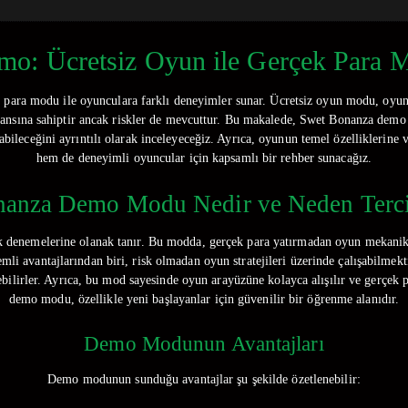
o: Ücretsiz Oyun ile Gerçek Para
a modu ile oyunculara farklı deneyimler sunar. Ücretsiz oyun modu, oyunu d
şansına sahiptir ancak riskler de mevcuttur. Bu makalede, Swet Bonanza demo 
bileceğini ayrıntılı olarak inceleyeceğiz. Ayrıca, oyunun temel özelliklerine 
hem de deneyimli oyuncular için kapsamlı bir rehber sunacağız.
anza Demo Modu Nedir ve Neden Terci
enemelerine olanak tanır. Bu modda, gerçek para yatırmadan oyun mekanikleri
i avantajlarından biri, risk olmadan oyun stratejileri üzerinde çalışabilmekt
yebilirler. Ayrıca, bu mod sayesinde oyun arayüzüne kolayca alışılır ve ger
demo modu, özellikle yeni başlayanlar için güvenilir bir öğrenme alanıdır.
Demo Modunun Avantajları
Demo modunun sunduğu avantajlar şu şekilde özetlenebilir: