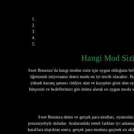
Hangi Mod Siz
Swet Bonanza’da hangi modun sizin için uygun olduğunu belirl
öğrenmek istiyorsanız demo modu en iyi tercih olacaktır. Bu 
yüksek kazanç şansını ciddiye alan ve kayıpları göze alan oy
bütçenizi ve hedeflerinizi göz önüne alarak en uygun modu se
Swet Bonanza demo ve gerçek para modları, oyunculara 
potansiyeliyle doludur. Aralarındaki temel farkları iyi anla
kurallara alıştıktan sonra, gerçek para moduna geçmek en akı