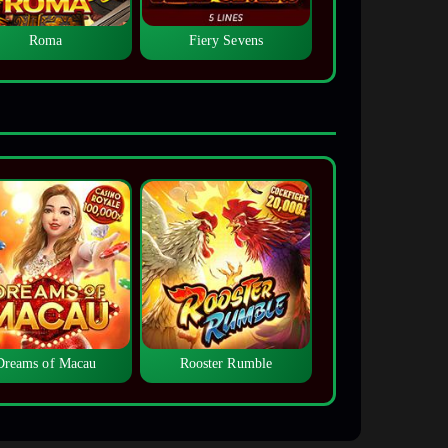
Roma
Fiery Sevens
Dreams of Macau
Rooster Rumble