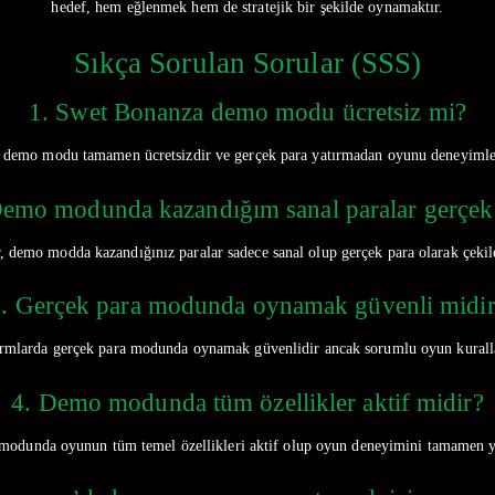
hedef, hem eğlenmek hem de stratejik bir şekilde oynamaktır.
Sıkça Sorulan Sorular (SSS)
1. Swet Bonanza demo modu ücretsiz mi?
 demo modu tamamen ücretsizdir ve gerçek para yatırmadan oyunu deneyimlem
Demo modunda kazandığım sanal paralar gerçek
, demo modda kazandığınız paralar sadece sanal olup gerçek para olarak çeki
. Gerçek para modunda oynamak güvenli midi
formlarda gerçek para modunda oynamak güvenlidir ancak sorumlu oyun kuralla
4. Demo modunda tüm özellikler aktif midir?
odunda oyunun tüm temel özellikleri aktif olup oyun deneyimini tamamen ya