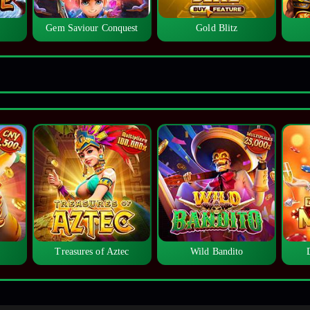
Gem Saviour Conquest
Gold Blitz
Treasures of Aztec
Wild Bandito