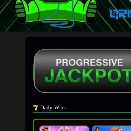
Daily Wins