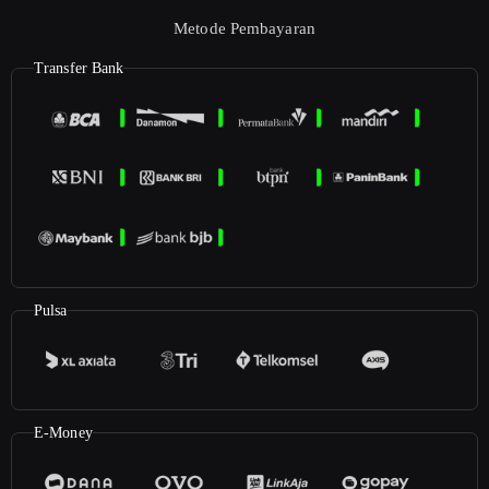
Metode Pembayaran
Transfer Bank
Pulsa
E-Money