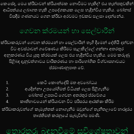
කෙසේද, මෙය ක්රීඩාවන් ක්රියාත්මක නොවීමට හැකිද? එය තැන්පතුවකින්
ආධිපත්යය ලබාගත හැකි උපදේශකයක ලෙස හැඳින්විය හැකිය. බෝනස්
විසඳීම ගණනයට ගෙන ක්රීඩා අරවමට ඉඩකඩ සලසා දෙන්නේය.
ගෙවන ක්රමයන් හා සෙල්වාරීන්
ක්රීඩාකරුවන් ගෙවන ක්රමයන් හා සෙල්වාරීන් තෑගි දීමෙන් දේතියි දන්වන
විට අවස්ථාවන් ගවේෂණය කිරීමට සැලකිල්ලේ ගන්නා අතරතුර
අනුකරණය විය යුතු ක්රමයක් ලෙස එය හැඳින්විය හැකිය. මෙම කරුණු
පිළිබඳ දැනුවත්භාවය වාරීකරණය හා පාරිභෝගික විශ්වාසභාවයට
ප්රමාණානුපාත වේ.
කෙටි කොන්දේසි මත අවබෝධය
අයදින්නා උපයෝගිමත් විධියක් ලෙස පිළිගැනීම
බෝනස් උපපාධි ගෙවන අතරතුර ප්රවේශය
කෘතිභාවයෙන් ක්රියාවන විට පරිසරය ආරක්ෂා කිරීම
ක්රිඩාකරුවන්ගේ කැමැත්තක් නොගැනීම ඔවුන්ගේ තැනිතලාවේ භාරදූරය
තෘප්තිමත් කරනුයේ සැබැවින්ම පමණි.
තොරතුරු බඳුනුවීමේ සුවිශේෂතාවන්