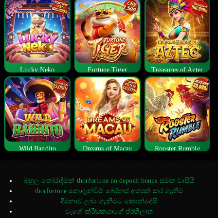
Lucky Neko
Fortune Tiger
Treasures of Aztec
Wild Bandito
Dreams of Macau
Rooster Rumble
බහුල තෝරාදීමක් thorfortune no deposit bonus සමඟ වාසියි
thorfortune නොදැන්වීම් බෝනස් අත්පත් කර ගැනීම
දීමනාව ලබා ගැනීමට කොන්දේසි
වැගේ ක්රීඩකයාගේ ප්රතිලාභ