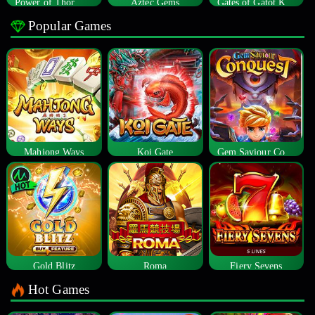
Power of Thor Megaways
Aztec Gems
Gates of Gatot Kaca
Popular Games
Mahjong Ways
Koi Gate
Gem Saviour Conquest
Gold Blitz
Roma
Fiery Sevens
Hot Games