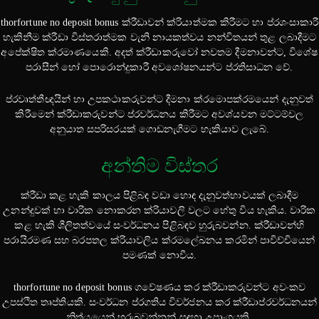
thorfortune no deposit bonus ක්රීඩාවන් ක්රියාත්මක කිරීමට හා ප්රශංසාකාරී
හැකිනීම ක්රීඩා විස්තරාත්මක වැනි නායකත්වය නන්විතයන් තුළ ලබාදීමට
අපේක්ෂිත ක්රමාණයෙකි. අදත් ක්රීඩාකරුවෝ නවතම දීමනාවන්ට, විශේෂ
පරාසීන් හෝ පොරොන්දුකාරී අවශෝෂනයන්ට ප්රතිසාධන වේ.
ප්රවෘත්තීඥයින් හා උපකථාකරුවන්ට දීමනා ක්රමොපක්රමයෙන් දැනුවත්
කිරීමෙන් ක්රීඩාකරුවන්ට ප්රවර්ධනය කිරීමට අවශ්යවන මට්ටම්වල
අනුයාත සපරිසරයක් ගොඩනැගීමට හැකියාව ලැබේ.
අන්තිම විස්තර
ක්රීඩා කළ හැකි කාලය පිළිබඳ වඩා හොඳ දැනුවත්භාවයක් ලබාදීම
උනන්දුවක් හා වාරික නොකරන ක්රියාවලි වලට හේතු විය හැකිය. වාරික
කළ හැකි ශීලිතත්වයේ සංවර්ධනය පිළිබඳව හුරුබවන්න. ක්රීඩාවන්හි
පරායිරමණ සහ බරපතල ක්රියාවලිය ක්රමලේඛනය කරමින් පාවිච්චියෙන්
පමණක් නොවීය.
thorfortune no deposit bonus ගවේෂණය කර ක්රීඩාකරුවන්ට අවංකව
උපස්ථිත තෘප්තියකි. සංවර්ධන ප්රගතිය විවර්ජනය කර ක්රීඩාප්රවර්ධනයන්
නිත්යයෙන් හුරුබවන්නන් සඳහා උපාංගයකි.