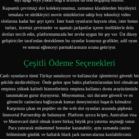
sayı aşağı veya yukarı doğru arizona da olsa değişmiş olabilir.
Kapsamlı çevrimiçi slot koleksiyonumuz, zamansız klasiklerden büyüleyici
temalara ve sürükleyici movie müziklerine sahip boy teknoloji video
slotlarına kadar her şeyi içerir. İster basit oyunların hayranı olun, ister bonus
turları, ücretsiz çevirmeler ve aşamalı jackpotlar içeren özelliklerle dolu
slotları tercih edin, platformumuzda her zevke uygun bir şey var. Üst düzey
geliştiriciler tarafından desteklenen bu oyunlar kusursuz grafikler, adil oyun
ve sonsuz eğlenceyi parmaklarınızın ucuna getiriyor.
Çeşitli Ödeme Seçenekleri
Canlı oyunların tümü Türkçe sunuluyor ve kullanıcılar işlemlerini güvenli bir
şekilde sürdürebiliyor. Önde gelen spor bahis platformlarından biri olmaktan
empieza yüksek kaliteli hizmetlerimiz empieza kullanıcı dostu arayüzümüzle
tanınmaktan gurur duyuyoruz. Misyonumuz, sizi durante güvenli ve en
güvenilir casinolara bağlayarak kumar deneyiminizi başarılı kılmaktır.
Karşımıza çıkan en popüler on the web slot oyunları arasında şüphesiz
Immortal Partnership de bulunuyor. Platform ayrıca kripto, Australian visa
ve Mastercard dahil olmak üzere birkaç büyük pra yatırma seçeneği sunar.
Para yatırarak mükemmel bonuslar kazanabilir, aynı zamanda casino
bölümünde günlük ve haftalık black jack turnuvalarına katılabilirsiniz.