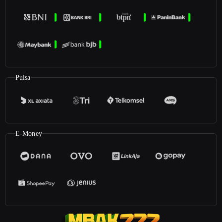
Pulsa
E-Money