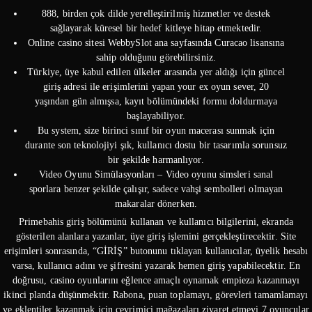
888, birden çok dilde yerelleştirilmiş hizmetler ve destek
sağlayarak küresel bir hedef kitleye hitap etmektedir.
Online casino sitesi WebbySlot ana sayfasında Curacao lisansına
sahip olduğunu görebilirsiniz.
Türkiye, üye kabul edilen ülkeler arasında yer aldığı için güncel
giriş adresi ile erişimlerini yapan your ex oyun sever, 20
yaşından gün almışsa, kayıt bölümündeki formu doldurmaya
başlayabiliyor.
Bu system, size birinci sınıf bir oyun macerası sunmak için
durante son teknolojiyi şık, kullanıcı dostu bir tasarımla sorunsuz
bir şekilde harmanlıyor.
Video Oyunu Simülasyonları – Video oyunu simsleri sanal
sporlara benzer şekilde çalışır, sadece vahşi sembolleri olmayan
makaralar dönerken.
Primebahis giriş bölümünü kullanan ve kullanıcı bilgilerini, ekranda
gösterilen alanlara yazanlar, üye giriş işlemini gerçekleştirecektir. Site
erişimleri sonrasında, “GİRİŞ” butonunu tıklayan kullanıcılar, üyelik hesabı
varsa, kullanıcı adını ve şifresini yazarak hemen giriş yapabilecektir. En
doğrusu, casino oyunlarını eğlence amaçlı oynamak empieza kazanmayı
ikinci planda düşünmektir. Rabona, puan toplamayı, görevleri tamamlamayı
ve eklentiler kazanmak için çevrimiçi mağazaları ziyaret etmeyi 7 oyuncular