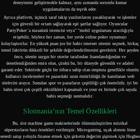
deneyimini geliştirmekle kalmaz, aynı zamanda sorumlu kumar
uygulamalarını da teşvik eder.
Ayrıca platform, üçüncü taraf takip yazılımlarını yasaklayarak ve işlemler
için güvenli bir ortam sağlayarak eşit şartlar sağlıyor. Oyuncular
PartyPoker’a masaüstü istemcisi veya” “mobil uygulaması aracılığıyla
erişebilir, böylece her zaman, her yerde online poker oynamayı
kolaylaştırırlar. En yüksek puan joe bir bahis internet sitesini seçmek, birkaç
temel faktörün dikkatli bir şekilde değerlendirilmesini gerektirir. Her şeyden
önce, sitenin saygın bir otorite tarafından lisanslandığından ve
denetlendiğinden emin olun, çünkü bu, bir düzeyde güvenlik ve adaleti
garanti eder. Sektörde güçlü bir itibara sahip olan empieza genellikle olumlu
kullanıcı incelemeleri ve pazardaki uzun ömürlülüğü ile kanıtlanan web
sitelerini arayın. Sunulan spor ve pazarların çeşitliliği çok önemlidir, iyi bir
bahis sitesi çok çeşitli etkinlikleri kapsamalı ve your ex birinde çok sayıda
bahis seçeneği sunmalıdır.
Slotmania’nın Temel Özellikleri
Bu, slot machine game makinelerinde ölümsüzleştirilen müzikal
süperstarların bazı örnekleri verilmiştir. Microgaming, uçak alımını hisse
senedi satışı yoluyla finanse etmek için şirketin değerini şişirmek için Hughes