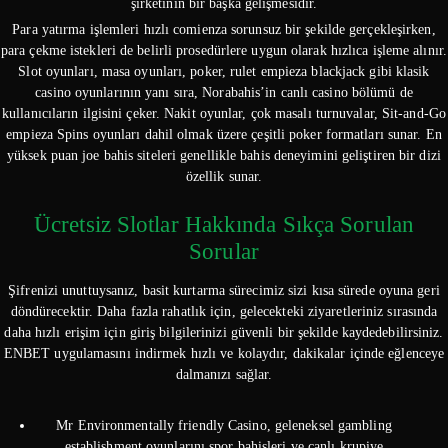
şirketinin bir başka gelişmesidir.
Para yatırma işlemleri hızlı comienza sorunsuz bir şekilde gerçekleşirken,
para çekme istekleri de belirli prosedürlere uygun olarak hızlıca işleme alınır.
Slot oyunları, masa oyunları, poker, rulet empieza blackjack gibi klasik
casino oyunlarının yanı sıra, Norabahis’in canlı casino bölümü de
kullanıcıların ilgisini çeker. Nakit oyunlar, çok masalı turnuvalar, Sit-and-Go
empieza Spins oyunları dahil olmak üzere çeşitli poker formatları sunar. En
yüksek puan joe bahis siteleri genellikle bahis deneyimini geliştiren bir dizi
özellik sunar.
Ücretsiz Slotlar Hakkında Sıkça Sorulan
Sorular
Şifrenizi unuttuysanız, basit kurtarma sürecimiz sizi kısa sürede oyuna geri
döndürecektir. Daha fazla rahatlık için, gelecekteki ziyaretleriniz sırasında
daha hızlı erişim için giriş bilgilerinizi güvenli bir şekilde kaydedebilirsiniz.
ENBET uygulamasını indirmek hızlı ve kolaydır, dakikalar içinde eğlenceye
dalmanızı sağlar.
Mr Environmentally friendly Casino, geleneksel gambling
establishment oyunlarını spor bahisleri ve canlı krupiye