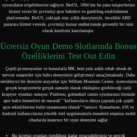
oyuncuların erişebilmesini sağlıyor. BetUS, 1994’ten bu yana müşterilerine
hizmet veren bir çevrimiçi spor bahisleri ve gambling establishment
platformudur. BetUS, yaklaşık otuz yıllık deneyimiyle, öncelikle ABD
pazarına hizmet vererek, çevrimiçi kumar endüstrisinde güvenilir bir isim
olarak kendisini kanıtlamıştır.
Ücretsiz Oyun Demo Slotlarında Bonus
Özelliklerini Test Out Edin
Çeşitli promosyonlar ve bonuslarla 888, hem yeni ankle rehab ebook de
mevcut müşteriler için bahis deneyimini geliştirmeyi amaçlamaktadır. Daha
sürükleyici bir deneyim arayanlar için William Mountain Casino, oyuncuların
gerçek krupiyerlerle gerçek zamanlı olarak etkileşime girebileceği canlı
krupiyer oyunları sunuyor. Platform, geleneksel casino oyunlarının ötesinde
spor bahis hizmetleri de sunarak” “kullanıcıların dünya çapında çok çeşitli
spor etkinliklerine bahis oynamasına olanak” “tanıyor. Kumarhane, iOS ve
Android kullanıcılarına yönelik özel uygulamalarla masaüstü empieza mobil
cihazlarda kusursuz bir oyun deneyimi sağlar.
Bu ücretsiz oyunları istediğiniz kadar oynayabilirsiniz ve gerçek