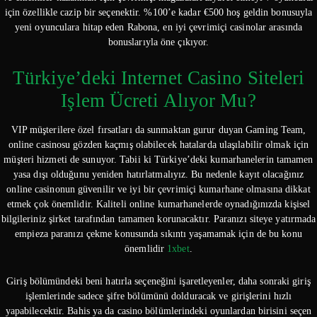
için özellikle cazip bir seçenektir. %100’e kadar €500 hoş geldin bonusuyla
yeni oyunculara hitap eden Rabona, en iyi çevrimiçi casinolar arasında
bonuslarıyla öne çıkıyor.
Türkiye’deki Internet Casino Siteleri
Işlem Ücreti Alıyor Mu?
VIP müşterilere özel fırsatları da sunmaktan gurur duyan Gaming Team,
online casinosu gözden kaçmış olabilecek hatalarda ulaşılabilir olmak için
müşteri hizmeti de sunuyor. Tabii ki Türkiye’deki kumarhanelerin tamamen
yasa dışı olduğunu yeniden hatırlatmalıyız. Bu nedenle kayıt olacağınız
online casinonun güvenilir ve iyi bir çevrimiçi kumarhane olmasına dikkat
etmek çok önemlidir. Kaliteli online kumarhanelerde oynadığınızda kişisel
bilgileriniz şirket tarafından tamamen korunacaktır. Paranızı siteye yatırmada
empieza paranızı çekme konusunda sıkıntı yaşamamak için de bu konu
önemlidir
1xbet
.
Giriş bölümündeki beni hatırla seçeneğini işaretleyenler, daha sonraki giriş
işlemlerinde sadece şifre bölümünü dolduracak ve girişlerini hızlı
yapabilecektir. Bahis ya da casino bölümlerindeki oyunlardan birisini seçen