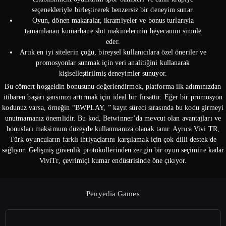
seçenekleriyle birleştirerek benzersiz bir deneyim sunar.
Oyun, dönen makaralar, ikramiyeler ve bonus turlarıyla
tamamlanan kumarhane slot makinelerinin heyecanını simüle
eder.
Artık en iyi sitelerin çoğu, bireysel kullanıcılara özel öneriler ve
promosyonlar sunmak için veri analitiğini kullanarak
kişiselleştirilmiş deneyimler sunuyor.
Bu cömert hoşgeldin bonusunu değerlendirmek, platforma ilk adımınızdan
itibaren başarı şansınızı artırmak için ideal bir fırsattır. Eğer bir promosyon
kodunuz varsa, örneğin “BWPLAY, ” kayıt süreci sırasında bu kodu girmeyi
unutmamanız önemlidir. Bu kod, Betwinner’da mevcut olan avantajları ve
bonusları maksimum düzeyde kullanmanıza olanak tanır. Ayrıca Vivi TR,
Türk oyuncuların farklı ihtiyaçlarını karşılamak için çok dilli destek de
sağlıyor. Gelişmiş güvenlik protokollerinden zengin bir oyun seçimine kadar
ViviTr, çevrimiçi kumar endüstrisinde öne çıkıyor.
Penyedia Games